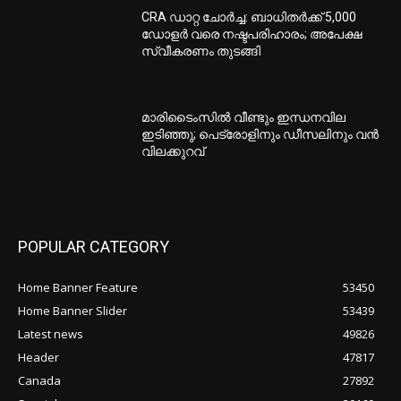
CRA ഡാറ്റ ചോർച്ച: ബാധിതർക്ക് 5,000
ഡോളർ വരെ നഷ്ടപരിഹാരം; അപേക്ഷ
സ്വീകരണം തുടങ്ങി
മാരിടൈംസിൽ വീണ്ടും ഇന്ധനവില
ഇടിഞ്ഞു; പെട്രോളിനും ഡീസലിനും വൻ
വിലക്കുറവ്
POPULAR CATEGORY
Home Banner Feature
53450
Home Banner Slider
53439
Latest news
49826
Header
47817
Canada
27892