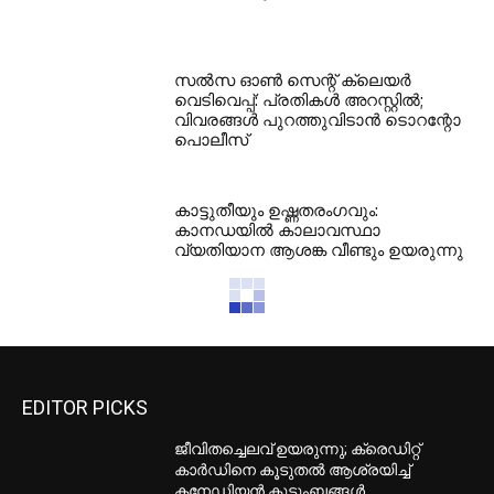
സൽസ ഓൺ സെന്റ് ക്ലെയർ
വെടിവെപ്പ്: പ്രതികൾ അറസ്റ്റിൽ;
വിവരങ്ങൾ പുറത്തുവിടാൻ ടൊറന്റോ
പൊലീസ്
കാട്ടുതീയും ഉഷ്ണതരംഗവും:
കാനഡയിൽ കാലാവസ്ഥാ
വ്യതിയാന ആശങ്ക വീണ്ടും ഉയരുന്നു
EDITOR PICKS
ജീവിതച്ചെലവ് ഉയരുന്നു; ക്രെഡിറ്റ്
കാർഡിനെ കൂടുതൽ ആശ്രയിച്ച്
കനേഡിയൻ കുടുംബങ്ങൾ