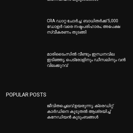
CRA ഡാറ്റ ചോർച്ച: ബാധിതർക്ക് 5,000
ഡോളർ വരെ നഷ്ടപരിഹാരം; അപേക്ഷ
സ്വീകരണം തുടങ്ങി
മാരിടൈംസിൽ വീണ്ടും ഇന്ധനവില
ഇടിഞ്ഞു; പെട്രോളിനും ഡീസലിനും വൻ
വിലക്കുറവ്
POPULAR POSTS
ജീവിതച്ചെലവ് ഉയരുന്നു; ക്രെഡിറ്റ്
കാർഡിനെ കൂടുതൽ ആശ്രയിച്ച്
കനേഡിയൻ കുടുംബങ്ങൾ