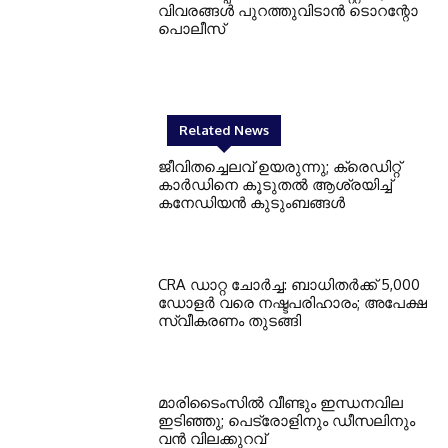
വിവരങ്ങൾ പുറത്തുവിടാൻ ടൊറന്റോ
പൊലീസ്
Related News
ജീവിതച്ചെലവ് ഉയരുന്നു; ക്രെഡിറ്റ്
കാർഡിനെ കൂടുതൽ ആശ്രയിച്ച്
കനേഡിയൻ കുടുംബങ്ങൾ
CRA ഡാറ്റ ചോർച്ച: ബാധിതർക്ക് 5,000
ഡോളർ വരെ നഷ്ടപരിഹാരം; അപേക്ഷ
സ്വീകരണം തുടങ്ങി
മാരിടൈംസിൽ വീണ്ടും ഇന്ധനവില
ഇടിഞ്ഞു; പെട്രോളിനും ഡീസലിനും
വൻ വിലക്കുറവ്