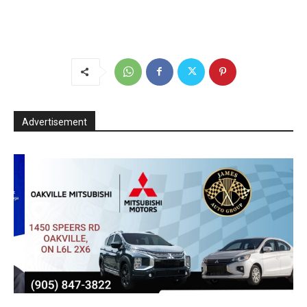
Advertisement
rop
mitsubishi