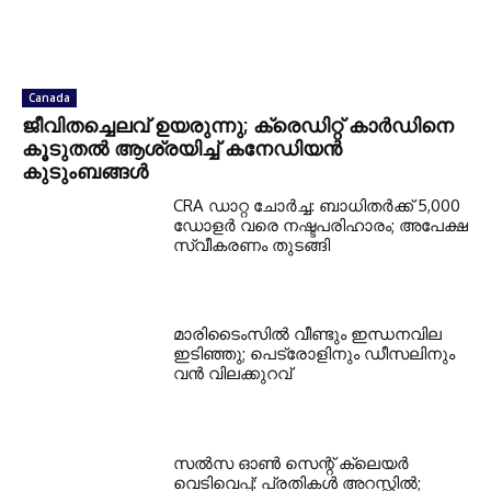
Canada
ജീവിതച്ചെലവ് ഉയരുന്നു; ക്രെഡിറ്റ് കാർഡിനെ
കൂടുതൽ ആശ്രയിച്ച് കനേഡിയൻ
കുടുംബങ്ങൾ
CRA ഡാറ്റ ചോർച്ച: ബാധിതർക്ക് 5,000
ഡോളർ വരെ നഷ്ടപരിഹാരം; അപേക്ഷ
സ്വീകരണം തുടങ്ങി
മാരിടൈംസിൽ വീണ്ടും ഇന്ധനവില
ഇടിഞ്ഞു; പെട്രോളിനും ഡീസലിനും
വൻ വിലക്കുറവ്
സൽസ ഓൺ സെന്റ് ക്ലെയർ
വെടിവെപ്പ്: പ്രതികൾ അറസ്റ്റിൽ;