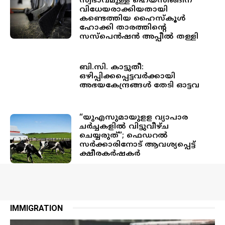
സ്വഭാവമുള്ള ഹെയ്‌സിങ്ങിന്
വിധേയരാക്കിയതായി
കണ്ടെത്തിയ ഹൈസ്‌കൂൾ
ഹോക്കി താരത്തിന്റെ
സസ്പെൻഷൻ അപ്പീൽ തള്ളി
ബി.സി. കാട്ടുതീ:
ഒഴിപ്പിക്കപ്പെട്ടവർക്കായി
അഭയകേന്ദ്രങ്ങൾ തേടി ഓട്ടവ
“യുഎസുമായുളള വ്യാപാര
ചര്‍ച്ചകളില്‍ വിട്ടുവീഴ്ച
ചെയ്യരുത്”; ഫെഡറല്‍
സര്‍ക്കാരിനോട് ആവശ്യപ്പെട്ട്
ക്ഷീരകര്‍ഷകര്‍
IMMIGRATION