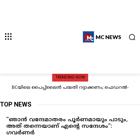
MC NEWS
TRENDING NOW
BCയിലെ പൈപ്പ്ലൈന്‍ പദ്ധതി റദ്ദാക്കണം; ഫെഡറല്‍-
മെക്‌സിക്കോയെ മറികടന്നു; ആറു മാസത്തിനിടെ 3,323
ആല്‍ബര്‍ട്ട സര്‍ക്കാരുകളോട് ആവശ്യപ്പെട്ട് ഫസ്റ്റ്
ഇന്ത്യക്കാരെ നാടുകടത്തി കാനഡ
നേഷന്‍സ് മേധാവികള്‍
TOP NEWS
”ഞാന്‍ വന്ദേമാതരം പൂര്‍ണമായും പാടും,
അത് തന്നെയാണ് എന്റെ സന്ദേശം”:
ഗവര്‍ണര്‍