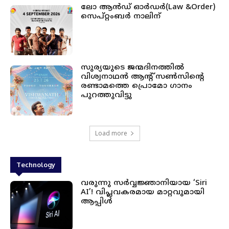
ലോ ആൻഡ് ഓർഡർ(Law &Order)
സെപ്റ്റംബർ നാലിന്
സുര്യയുടെ ജന്മദിനത്തിൽ
വിശ്വനാഥൻ ആന്റ് സൺസിന്റെ
രണ്ടാമത്തെ പ്രൊമോ ഗാനം
പുറത്തുവിട്ടു
Load more
Technology
വരുന്നു സർവ്വജ്ഞാനിയായ ‘Siri
AI’! വിപ്ലവകരമായ മാറ്റവുമായി
ആപ്പിൾ