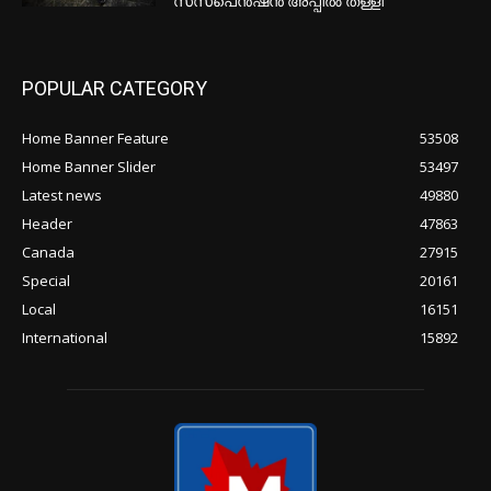
സസ്പെൻഷൻ അപ്പീൽ തള്ളി
POPULAR CATEGORY
Home Banner Feature
53508
Home Banner Slider
53497
Latest news
49880
Header
47863
Canada
27915
Special
20161
Local
16151
International
15892