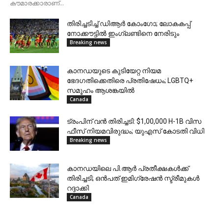
കൗമാരക്കാരാണ്...
തിരിച്ചടിച്ച് ഡിആർ കോംഗോ; ലോകകപ്പ്
നോക്കൗട്ടിൽ ഇംഗ്ലണ്ടിനെ നേരിടും
Breaking news
കാനഡയുടെ കുടിയേറ്റ നിയമ
ഭേദഗതിക്കെതിരെ പ്രതിഷേധം; LGBTQ+
സമൂഹം ആശങ്കയിൽ
Canada
ട്രംപിന് വൻ തിരിച്ചടി: $1,00,000 H-1B വിസ
ഫീസ്‌ നിയമവിരുദ്ധം; യുഎസ് കോടതി വിധി
Breaking news
കാനഡയിലെ പി.ആർ പ്രതീക്ഷകൾക്ക്
തിരിച്ചടി; ഒൻപത് ഇമിഗ്രേഷൻ സ്ട്രീമുകൾ
റദ്ദാക്കി
Canada