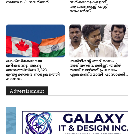
സന്ദേശം”: ഗവര്‍ണര്‍
സര്‍ക്കാരുകളോട്
ആവശ്യപ്പെട്ട് ഫസ്റ്റ്
നേഷന്‍സ്...
മെക്‌സിക്കോയെ
‘തമിഴിന്റെ അഭിമാനം
മറികടന്നു; ആറു
അടിയറവെക്കില്ല’; തമിഴ്
മാസത്തിനിടെ 3,323
തായ് വാഴ്ത്ത് പ്രമേയം
ഇന്ത്യക്കാരെ നാടുകടത്തി
ഏകകണ്ഠമായി പാസാക്കി...
കാനഡ
Advertisement