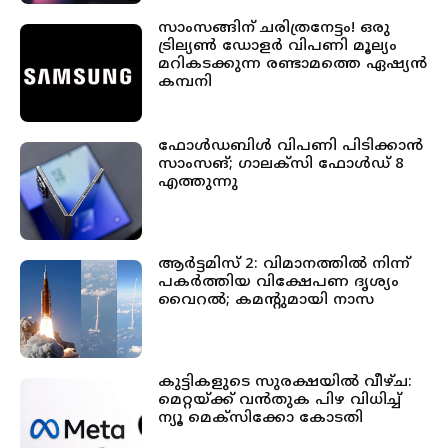
സാംസങ്ങിന് ചരിത്രനേട്ടം! ഒരു
ട്രില്യണ്‍ ഡോളര്‍ വിപണി മൂല്യം
മറികടക്കുന്ന രണ്ടാമത്തെ ഏഷ്യന്‍
കമ്പനി
ഫോൾഡബിൾ വിപണി പിടിക്കാൻ
സാംസങ്; ഗാലക്‌സി ഫോൾഡ് 8
എത്തുന്നു
ആർട്ടമിസ് 2: വിമാനത്തിൽ നിന്ന്
പകർത്തിയ വിക്ഷേപണ ദൃശ്യം
വൈറൽ; കമൻ്റുമായി നാസ
കുട്ടികളുടെ സുരക്ഷയിൽ വീഴ്ച:
മെറ്റയ്ക്ക് വൻതുക പിഴ വിധിച്ച്
ന്യൂ മെക്സിക്കോ കോടതി