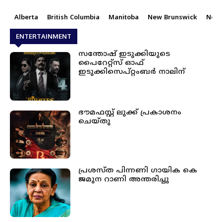
Alberta
British Columbia
Manitoba
New Brunswick
Newf
ENTERTAINMENT
സന്തോഷ് ഇടുക്കിയുടെ
പൈറേറ്റ്സ് ഓഫ്
ഇടുക്കിസെപ്റ്റംബർ നാലിന്
ഭൗമഫസ്റ്റ് ലുക്ക് പ്രകാശനം
ചെയ്തു
പ്രശസ്ത പിന്നണി ഗായിക കെ
ജമുന റാണി അന്തരിച്ചു