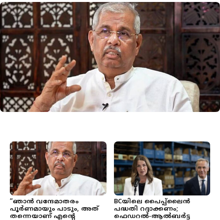
”ഞാന്‍ വന്ദേമാതരം
BCയിലെ പൈപ്പ്ലൈന്‍
പൂര്‍ണമായും പാടും, അത്
പദ്ധതി റദ്ദാക്കണം;
തന്നെയാണ് എന്റെ
ഫെഡറല്‍-ആല്‍ബര്‍ട്ട