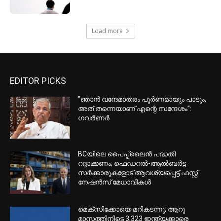
Load more
EDITOR PICKS
”ഞാന്‍ വന്ദേമാതരം പൂര്‍ണമായും പാടും,
അത് തന്നെയാണ് എന്റെ സന്ദേശം”:
ഗവര്‍ണര്‍
BCയിലെ പൈപ്പ്ലൈന്‍ പദ്ധതി
റദ്ദാക്കണം; ഫെഡറല്‍-ആല്‍ബര്‍ട്ട
സര്‍ക്കാരുകളോട് ആവശ്യപ്പെട്ട് ഫസ്റ്റ്
നേഷന്‍സ് മേധാവികള്‍
മെക്‌സിക്കോയെ മറികടന്നു; ആറു
മാസത്തിനിടെ 3,323 ഇന്ത്യക്കാരെ