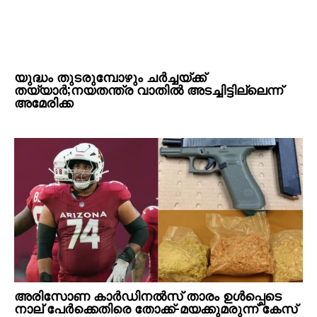
യുദ്ധം തുടരുമ്പോഴും ചർച്ചയ്ക്ക്
തയ്യാർ;നയതന്ത്ര വാതിൽ അടച്ചിട്ടില്ലെന്ന്
അമേരിക്ക
അരിസോണ കാർഡിനൽസ് താരം ഉൾപ്പെടെ
നാല് പേർക്കെതിരെ തോക്ക്-മയക്കുമരുന്ന് കേസ്