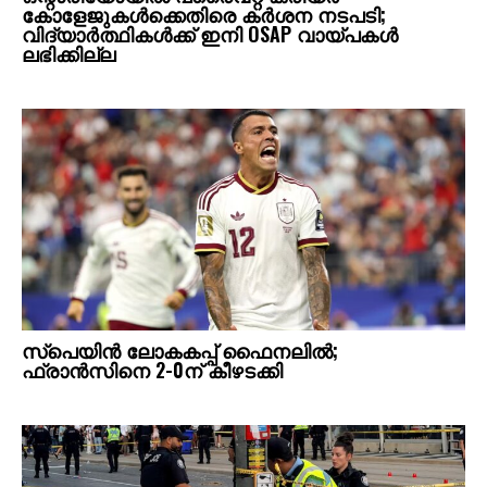
കോളേജുകള്‍ക്കെതിരെ കര്‍ശന നടപടി;
വിദ്യാര്‍ത്ഥികള്‍ക്ക് ഇനി OSAP വായ്പകള്‍
ലഭിക്കില്ല
സ്‌പെയിൻ ലോകകപ്പ് ഫൈനലിൽ;
ഫ്രാൻസിനെ 2-0ന് കീഴടക്കി