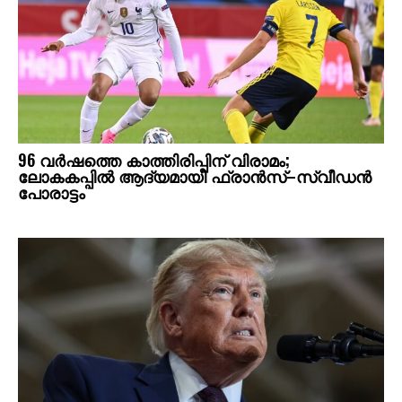
96 വർഷത്തെ കാത്തിരിപ്പിന് വിരാമം;
ലോകകപ്പിൽ ആദ്യമായി ഫ്രാൻസ്–സ്വീഡൻ
പോരാട്ടം