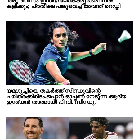
‘ഒരു ദിവസം ഇന്ത്യ ലോകകപ്പ് ഫൈനൽ
കളിക്കും; പ്രതീക്ഷ പങ്കുവെച്ച് രേവന്ത് റെഡ്ഡി
യമഗുച്ചിയെ തകർത്ത് സിന്ധുവിന്റെ
ചരിത്രക്കിരീടം.ജപ്പാൻ ഓപ്പൺ നേടുന്ന ആദ്യ
ഇന്ത്യൻ താരമായി പി.വി. സിന്ധു.