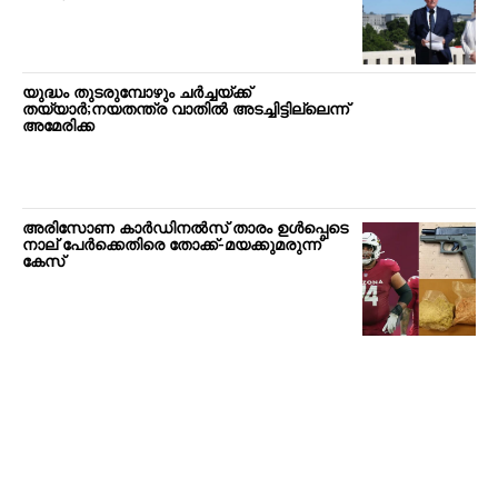
യുദ്ധം തുടരുമ്പോഴും ചർച്ചയ്ക്ക്
തയ്യാർ;നയതന്ത്ര വാതിൽ അടച്ചിട്ടില്ലെന്ന്
അമേരിക്ക
അരിസോണ കാർഡിനൽസ് താരം ഉൾപ്പെടെ
നാല് പേർക്കെതിരെ തോക്ക്-മയക്കുമരുന്ന്
കേസ്