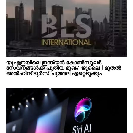
യുഎഇയിലെ ഇന്ത്യൻ കോൺസുലർ
സേവനങ്ങൾക്ക് പുതിയ മുഖം; ജൂലൈ 1 മുതൽ
അൽഹിന്ദ് ടൂർസ് ചുമതല ഏറ്റെടുക്കും