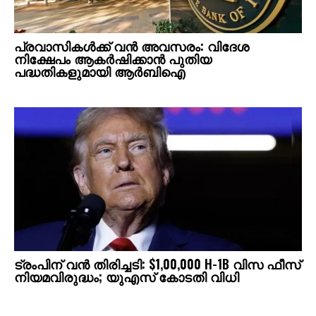
പ്രവാസികൾക്ക് വൻ അവസരം: വിദേശ
നിക്ഷേപം ആകർഷിക്കാൻ പുതിയ
പദ്ധതികളുമായി ആർബിഐ
ട്രംപിന് വൻ തിരിച്ചടി: $1,00,000 H-1B വിസ ഫീസ്‌
നിയമവിരുദ്ധം; യുഎസ് കോടതി വിധി