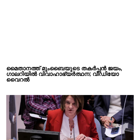
മൈതാനത്ത് മുംബൈയുടെ തകർപ്പൻ ജയം,
ഗാലറിയിൽ വിവാഹാഭ്യർത്ഥന; വീഡിയോ
വെെറൽ