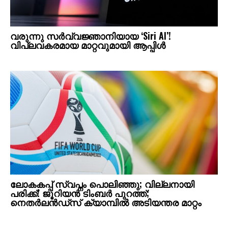
വരുന്നു സർവ്വജ്ഞാനിയായ ‘Siri AI’!
വിപ്ലവകരമായ മാറ്റവുമായി ആപ്പിൾ
ലോകകപ്പ് സ്വപ്നം പൊലിഞ്ഞു; വില്ലനായി
പരിക്ക്! ജൂറിയൻ ടിംബർ പുറത്ത്;
നെതർലൻഡ്‌സ് ക്യാമ്പിൽ അടിയന്തര മാറ്റം