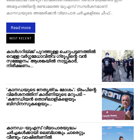
അദ്ദേഹത്തിന്റെ രണ്ടാമത്തെ യുഎസ് സന്ദർശനമാണ്.
കാനഡയുടെ അമേരിക്കൻ വ്യാപാര ചർച്ചകളിലെ ചീഫ്...
Read more
MOST RECENT
കാൾഗറിയ്ക്ക് പുറത്തുള്ള ചെറുപട്ടണത്തിൽ
വെള്ള വർഗ്ഗമേധാവിത്വ ഗ്രൂപ്പിന്റെ വൻ
സമ്മേളനം; ആശങ്കയിൽ നാട്ടുകാർ,
നിരീക്ഷണം...
‘കാനഡയുടെ നേതൃത്വം മോശം’; ട്രംപിന്റെ
വിമർശനത്തിന് കാർണിയുടെ മറുപടി –
‘കനേഡിയൻ തൊഴിലാളികളെയും
ബിസിനസുകളെയും...
കാനഡ–യുഎസ് വ്യാപാരയുദ്ധം:
ചർച്ചകൾക്കായി ലെബ്ലാങ്കും ചാരെറ്റും
വീണ്ടും വാഷിങ്ടണിൽ