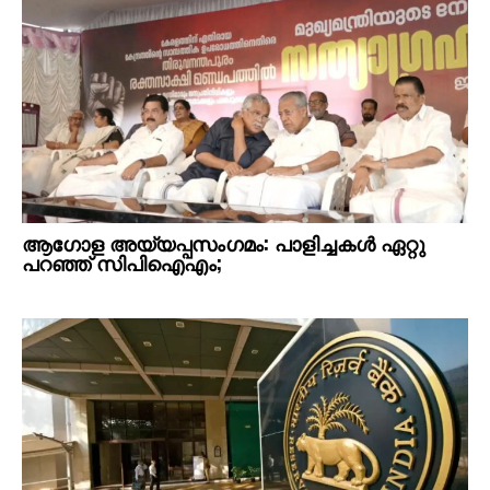
ആഗോള അയ്യപ്പസംഗമം: പാളിച്ചകൾ ഏറ്റു
പറഞ്ഞ് സിപിഐഎം;