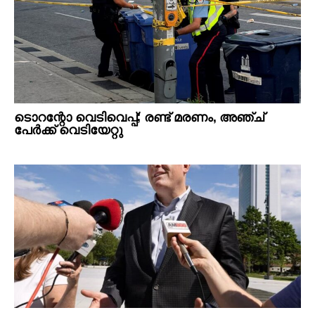
ടൊറന്റോ വെടിവെപ്പ്; രണ്ട് മരണം, അഞ്ച്
പേർക്ക് വെടിയേറ്റു