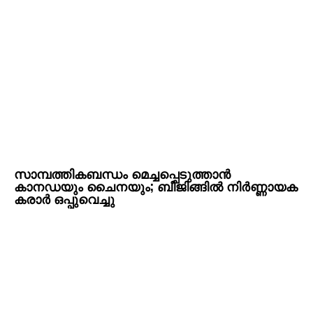
സാമ്പത്തികബന്ധം മെച്ചപ്പെടുത്താൻ
കാനഡയും ചൈനയും; ബീജിങ്ങിൽ നിർണ്ണായക
കരാർ ഒപ്പുവെച്ചു