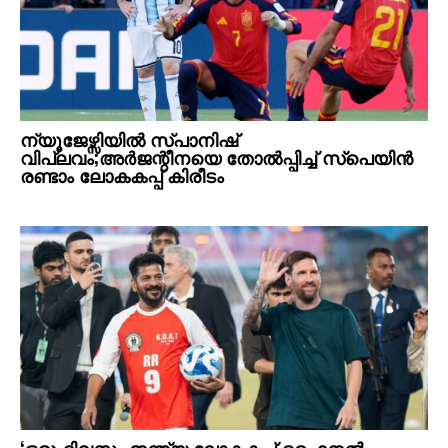
ന്യൂജേഴ്സിയിൽ സ്പാനിഷ്
വിപ്ലവം;അർജന്റീനയെ തോൽപ്പിച്ച് സ്പെയിൻ
രണ്ടാം ലോകകപ്പ് കിരീടം