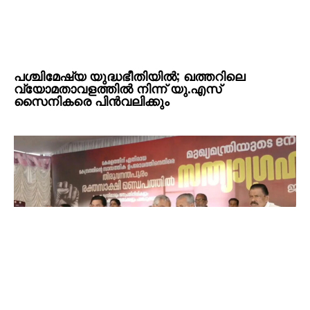
പശ്ചിമേഷ്യ യുദ്ധഭീതിയിൽ; ഖത്തറിലെ
വ്യോമതാവളത്തിൽ നിന്ന് യു.എസ്
സൈനികരെ പിൻവലിക്കും
അ​ന​ർ​ഹ​മാ​യ​ത് കേ​ര​ളം ആ​വ​ശ്യ​പ്പെ​ടു​ന്നി​ല്ല,
കേ​ര​ള​ത്തോ​ട്ബി​ജെ​പി​ക്കും കേ​ന്ദ്ര സ​ർ​ക്കാ​രി​നും