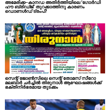
അമേരിക്ക–കാനഡ അതിർത്തിയിലെ ‘ഗോർഡി
ഹൗ ബ്രിഡ്ജ്’ തുറക്കാത്തിനു കാരണം
ഡൊണൾഡ് ട്രംപ്?
സെന്റ് ജോൺസിലെ സെന്റ് തോമസ് സീറോ
മലബാർ ചർച്ചിൽ തിരുനാൾ ആഘോഷങ്ങൾക്ക്
ഭക്തിനിർഭരമായ തുടക്കം