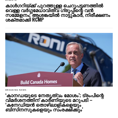
ALBERTA
കാൾഗറിയ്ക്ക് പുറത്തുള്ള ചെറുപട്ടണത്തിൽ
വെള്ള വർഗ്ഗമേധാവിത്വ ഗ്രൂപ്പിന്റെ വൻ
സമ്മേളനം; ആശങ്കയിൽ നാട്ടുകാർ, നിരീക്ഷണം
ശക്തമാക്കി RCMP
BREAKING NEWS
‘കാനഡയുടെ നേതൃത്വം മോശം’; ട്രംപിന്റെ
വിമർശനത്തിന് കാർണിയുടെ മറുപടി –
‘കനേഡിയൻ തൊഴിലാളികളെയും
ബിസിനസുകളെയും സംരക്ഷിക്കും’