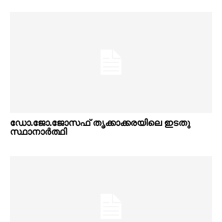
ഡോ.ജോ.ജോസഫ് തൃക്കാക്കരയിലെ ഇടതു
സ്ഥാനാര്‍ത്ഥി