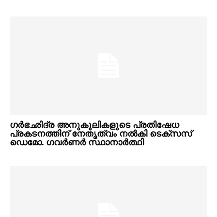
ഗര്‍ഭഛിദ്ര അനുകൂലികളുടെ പ്രതിഷേധ
പ്രകടനത്തിന് നേതൃത്വം നല്‍കി ടെക്‌സസ്
ഡെമോ. ഗവര്‍ണര്‍ സ്ഥാനാര്‍ത്ഥി