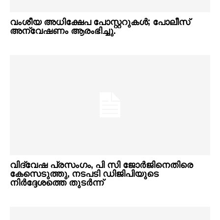
വംശീയ അധിക്ഷേപ പോസ്റ്ററുകള്‍; പോലീസ്
അന്വേഷണം ആരംഭിച്ചു.
വിദ്വേഷ പ്രസംഗം,​ പി സി ജോർജിനെതിരെ
കേസെടുത്തു,​ നടപടി ഡിജിപിയുടെ
നിർദ്ദേശത്തെ തുടർന്ന്