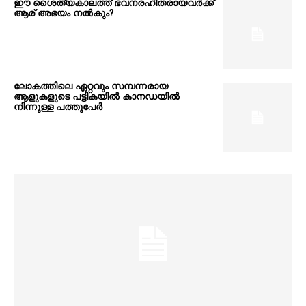
ഈ ശൈത്യകാലത്ത് ഭവനരഹിതരായവർക്ക്
ആര് അഭയം നൽകും?
ലോകത്തിലെ ഏറ്റവും സമ്പന്നരായ
ആളുകളുടെ പട്ടികയിൽ കാനഡയിൽ
നിന്നുള്ള പത്തുപേർ