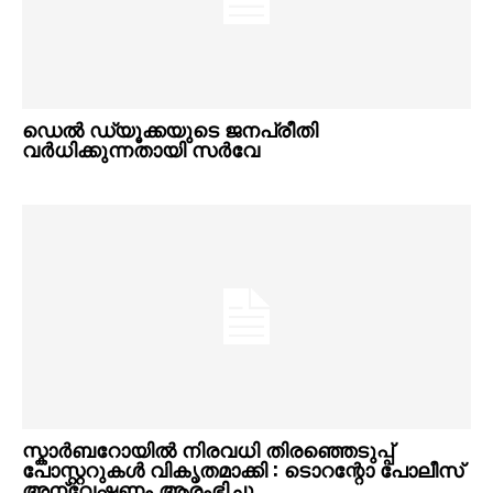
ഡെൽ ഡ്യൂക്കയുടെ ജനപ്രീതി
വർധിക്കുന്നതായി സർവേ
സ്കാർബറോയിൽ നിരവധി തിരഞ്ഞെടുപ്പ്
പോസ്റ്ററുകൾ വികൃതമാക്കി : ടൊറന്റോ പോലീസ്
അന്വേഷണം ആരംഭിച്ചു