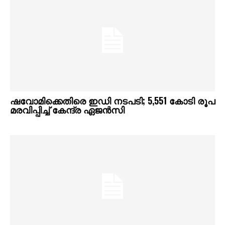
ഷവോമിക്കെതിരെ ഇഡി നടപടി; 5,551 കോടി രൂപ
മരവിപ്പിച്ച് കേന്ദ്ര ഏജൻസി