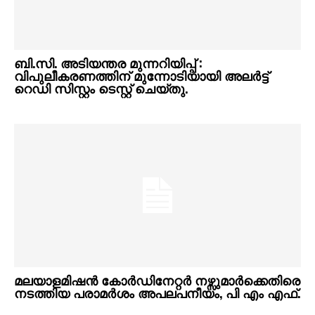
ബി.സി. അടിയന്തര മുന്നറിയിപ്പ് :
വിപുലീകരണത്തിന് മുന്നോടിയായി അലർട്ട്
റെഡി സിസ്റ്റം ടെസ്റ്റ് ചെയ്തു.
മലയാളമിഷൻ കോർഡിനേറ്റർ നഴ്സുമാർക്കെതിരെ
നടത്തിയ പരാമർശം അപലപനീയം, പി എം എഫ്.