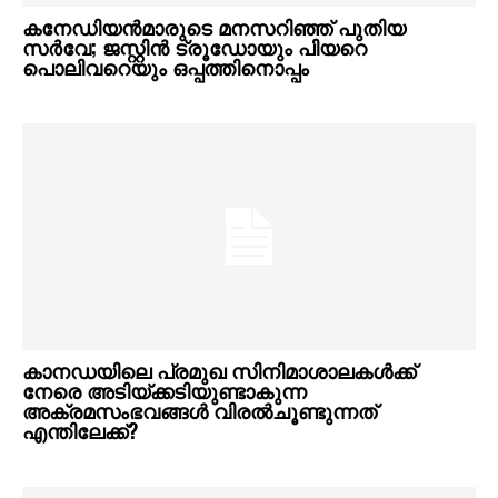
കനേഡിയൻമാരുടെ മനസറിഞ്ഞ് പുതിയ
സർവേ; ജസ്റ്റിൻ ട്രൂഡോയും പിയറെ
പൊലിവറെയും ഒപ്പത്തിനൊപ്പം
കാനഡയിലെ പ്രമുഖ സിനിമാശാലകൾക്ക്
നേരെ അടിയ്ക്കടിയുണ്ടാകുന്ന
അക്രമസംഭവങ്ങൾ വിരൽചൂണ്ടുന്നത്
എന്തിലേക്ക്?