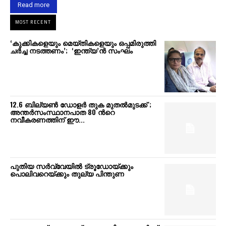
Read more
MOST RECENT
‘കുക്കികളെയും മെയ്തികളെയും ഒപ്പമിരുത്തി
ചർച്ച നടത്തണം’; ​ ‘ഇന്ത്യ’ൻ സംഘം
12.6 ബില്യൺ ഡോളർ തുക മുതൽമുടക്ക് ;
അന്തർസംസ്ഥാനപാത 80 ന്‍റെ
നവീകരണത്തിന് ഈ...
പുതിയ സർവ്വേയിൽ ട്രൂഡോയ്ക്കും
പൊലിവറെയ്ക്കും തുല്യ പിന്തുണ