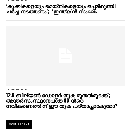
BREAKING NEWS
‘കുക്കികളെയും മെയ്തികളെയും ഒപ്പമിരുത്തി
ചർച്ച നടത്തണം’; ​ ‘ഇന്ത്യ’ൻ സംഘം
BREAKING NEWS
12.6 ബില്യൺ ഡോളർ തുക മുതൽമുടക്ക് ;
അന്തർസംസ്ഥാനപാത 80 ന്‍റെ
നവീകരണത്തിന് ഈ തുക പര്യാപ്തമാകുമോ?
MOST RECENT