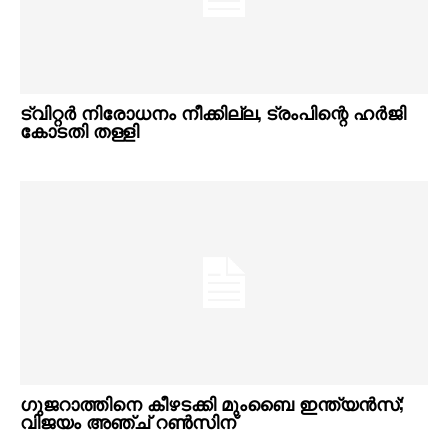
ട്വിറ്റർ നിരോധനം നീക്കില്ല, ട്രംപിന്റെ ഹർജി
കോടതി തള്ളി
ഗുജറാത്തിനെ കീഴടക്കി മുംബൈ ഇന്ത്യൻസ്;
വിജയം അഞ്ച് റൺസിന്