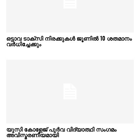
ഒട്ടാവ ടാക്സി നിരക്കുകൾ ജൂണിൽ 10 ശതമാനം
വർധിച്ചേക്കും
യുസി കോളേജ് പുർവ വിദ്യാത്ഥി സംഗമം
അവിസ്മരണീയമായി