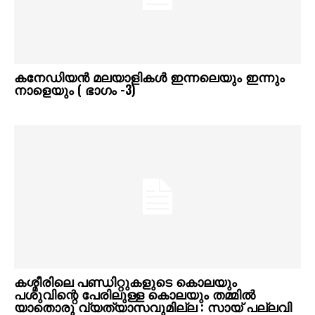
കനേഡിയൻ മലയാളികൾ ഇന്നലെയും ഇന്നും
നാളെയും ( ഭാഗം -3)
കശ്മീരിലെ പണ്ഡിറ്റുകളുടെ കൊലയും
പശുവിന്റെ പേരിലുള്ള കൊലയും തമ്മില്‍
യാതൊരു വ്യത്യാസവുമില്ല : സായ് പല്ലവി