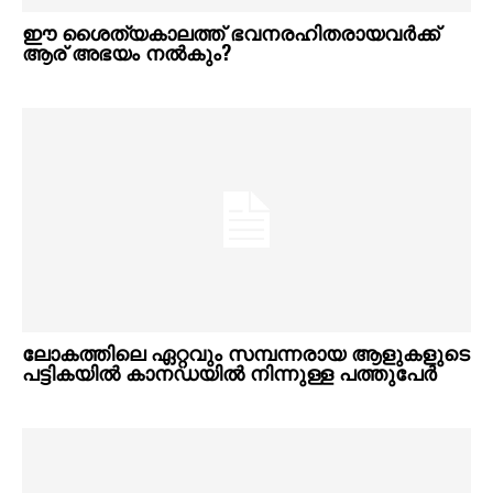
ഈ ശൈത്യകാലത്ത് ഭവനരഹിതരായവർക്ക്
ആര് അഭയം നൽകും?
ലോകത്തിലെ ഏറ്റവും സമ്പന്നരായ ആളുകളുടെ
പട്ടികയിൽ കാനഡയിൽ നിന്നുള്ള പത്തുപേർ