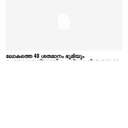
ലോകത്തെ 40 ശതമാനം ഭൂമിയും
ഉപയോഗശൂന്യമായി,ഐക്യരാഷ്ട്രസഭയുടെ
ഞെട്ടിയ്ക്കുന്ന റിപ്പോർട്ട് പുറത്ത്