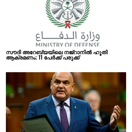
സൗദി അറേബ്യയിലെ നജ്റാനില്‍ ഹൂതി
ആക്രമണം; 11 പേര്‍ക്ക് പരുക്ക്