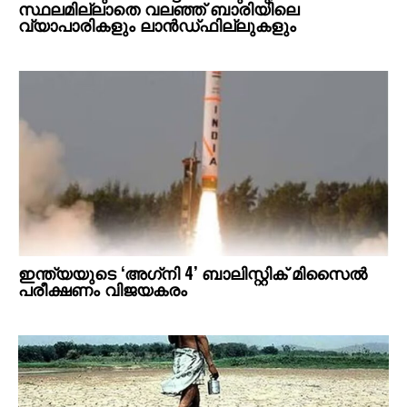
സ്ഥലമില്ലാതെ വലഞ്ഞ് ബാരിയിലെ
വ്യാപാരികളും ലാന്‍ഡ്ഫില്ലുകളും
ഇന്ത്യയുടെ ‘അഗ്‌നി 4’ ബാലിസ്റ്റിക് മിസൈല്‍
പരീക്ഷണം വിജയകരം