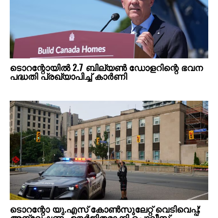
ടൊറന്റോയില്‍ 2.7 ബില്യണ്‍ ഡോളറിന്റെ ഭവന
പദ്ധതി പ്രഖ്യാപിച്ച് കാര്‍ണി
ടൊറന്റോ യു.എസ് കോണ്‍സുലേറ്റ് വെടിവെപ്പ്;
അന്വേഷണം ഊര്‍ജിതമാക്കി പൊലീസ്