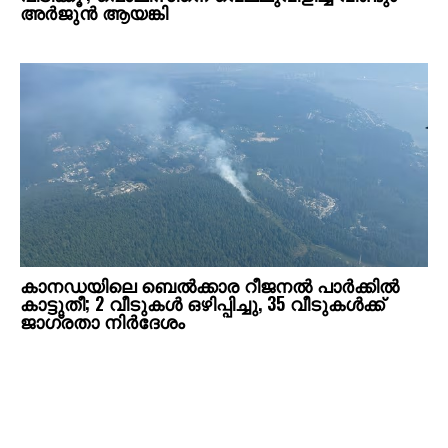
അര്‍ജുന്‍ ആയങ്കി
കാനഡയിലെ ബെൽക്കാര റീജനൽ പാർക്കിൽ
കാട്ടുതീ; 2 വീടുകൾ ഒഴിപ്പിച്ചു, 35 വീടുകൾക്ക്
ജാഗ്രതാ നിർദേശം