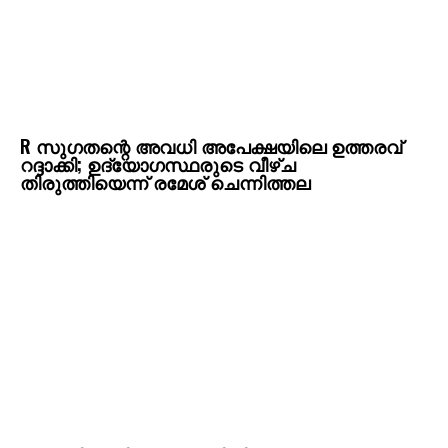
R സുഗതന്റെ അവധി അപേക്ഷയിലെ ഉത്തരവ്
റദ്ദാക്കി; ഉദ്യോഗസ്ഥരുടെ വീഴ്ച
തിരുത്തിയെന്ന് രമേശ് ചെന്നിത്തല