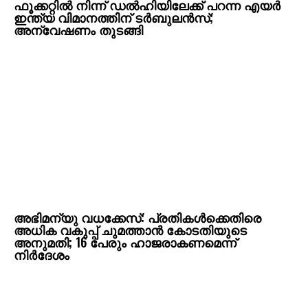
ഫൂക്കറ്റിൽ നിന്ന് ഡൽഹിയിലേക്ക് പറന്ന എയർ
ഇന്ത്യ വിമാനത്തിന് ടർബുലൻസ്;
അന്വേഷണം തുടങ്ങി
അഭിമന്യു വധക്കേസ്: പ്രതികൾക്കെതിരെ
അധിക വകുപ്പ് ചുമത്താൻ കോടതിയുടെ
അനുമതി; 16 പേരും ഹാജരാകണമെന്ന്
നിർദേശം