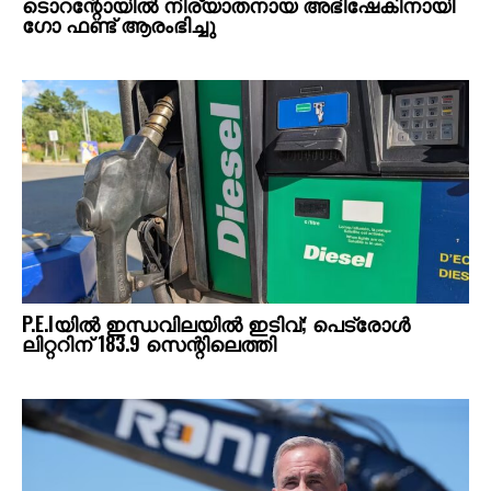
ടൊറന്റോയില്‍ നിര്യാതനായ അഭിഷേകിനായി
ഗോ ഫണ്ട് ആരംഭിച്ചു
P.E.Iയില്‍ ഇന്ധവിലയില്‍ ഇടിവ്; പെട്രോള്‍
ലിറ്ററിന് 183.9 സെന്റിലെത്തി