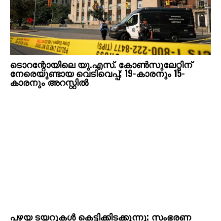
ടൊറന്റോയിലെ യു.എസ്. കോൺസുലേറ്റിന്
നേരെയുണ്ടായ വെടിവെപ്പ്; 19-കാരനും 15-
കാരനും അറസ്റ്റിൽ
പഴയ ടയറുകള്‍ കെട്ടിക്കിടക്കുന്നു; സംഭരണ