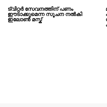
ട്വിറ്റർ സേവനത്തിന് പണം
ഈടാക്കുമെന്ന സൂചന നൽകി
ഇലോൺ മസ്ക്