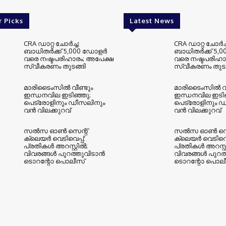
r Picks
Latest News
CRA ഡാറ്റ ചോർച്ച:
CRA ഡാറ്റ ചോർച്
ബാധിതർക്ക് 5,000 ഡോളർ
ബാധിതർക്ക് 5,
വരെ നഷ്ടപരിഹാരം; അപേക്ഷ
വരെ നഷ്ടപരിഹാ
സ്വീകരണം തുടങ്ങി
സ്വീകരണം തുടങ
മാരിടൈംസിൽ വീണ്ടും
മാരിടൈംസിൽ വീ
ഇന്ധനവില ഇടിഞ്ഞു;
ഇന്ധനവില ഇടിഞ
പെട്രോളിനും ഡീസലിനും
പെട്രോളിനും 
വൻ വിലക്കുറവ്
വൻ വിലക്കുറവ്
സൽസ ഓൺ സെന്റ്
സൽസ ഓൺ സെന
ക്ലെയർ വെടിവെപ്പ്:
ക്ലെയർ വെടിവെപ്
പ്രതികൾ അറസ്റ്റിൽ;
പ്രതികൾ അറസ്റ്
വിവരങ്ങൾ പുറത്തുവിടാൻ
വിവരങ്ങൾ പുറത
ടൊറന്റോ പൊലീസ്
ടൊറന്റോ പൊല