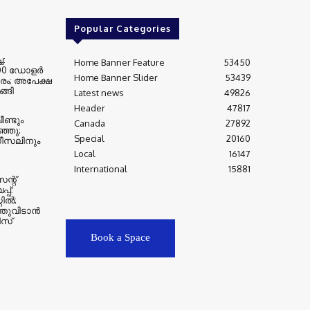
Popular Categories
ച:
Home Banner Feature
53450
000 ഡോളർ
Home Banner Slider
53439
രം; അപേക്ഷ
്ങി
Latest news
49826
Header
47817
ണ്ടും
Canada
27892
്ഞു;
Special
20160
ഡീസലിനും
Local
16147
International
15881
്റ്
പ്:
റിൽ;
്തുവിടാൻ
ീസ്
Book a Space