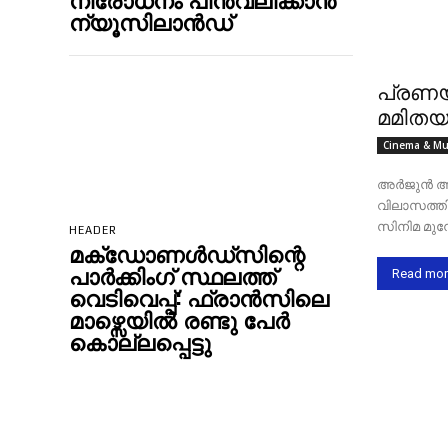
ന്യൂസിലാന്‍ഡ്
പ്രണയ
മമിതയ
Cinema & Mu
അര്‍ജുൻ അ
വിലാസത്തി
സിനിമ മുന
HEADER
മക്‌ഡോണൾഡ്‌സിന്റെ
പാര്‍ക്കിംഗ് സ്ഥലത്ത്
Read mor
വെടിവെപ്പ്: ഫ്രാന്‍സിലെ
മാഴ്സെയില്‍ രണ്ടു പേര്‍
കൊല്ലപ്പെട്ടു