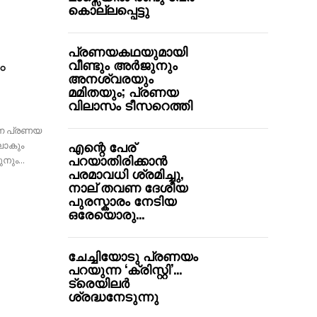
കൊല്ലപ്പെട്ടു
പ്രണയകഥയുമായി
വീണ്ടും അര്‍ജുനും
ം
അനശ്വരയും
മമിതയും; പ്രണയ
വിലാസം ടീസറെത്തി
്ന പ്രണയ
എന്റെ പേര്
ലാകും
പറയാതിരിക്കാൻ
ും...
പരമാവധി ശ്രമിച്ചു,
നാല് തവണ ദേശീയ
പുരസ്കാരം നേടിയ
ഒരേയൊരു...
ചേച്ചിയോടു പ്രണയം
പറയുന്ന ‘ക്രിസ്റ്റി’…
ട്രെയിലർ
ശ്രദ്ധനേടുന്നു