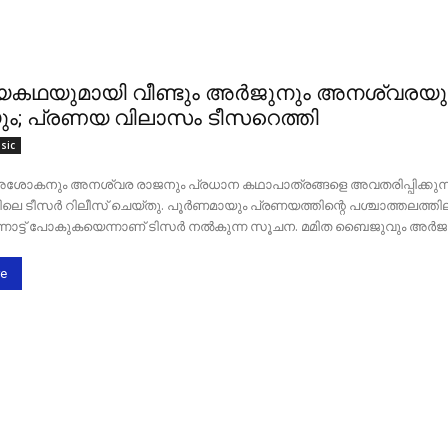
കഥയുമായി വീണ്ടും അര്‍ജുനും അനശ്വരയു
ും; പ്രണയ വിലാസം ടീസറെത്തി
sic
ശോകനും അനശ്വര രാജനും പ്രധാന കഥാപാത്രങ്ങളെ അവതരിപ്പിക്കുന
ലെ ടീസർ റിലീസ് ചെയ്തു. പൂർണമായും പ്രണയത്തിന്റെ പശ്ചാത്തലത്തി
്നോട്ട് പോകുകയെന്നാണ് ടിസർ നൽകുന്ന സൂചന. മമിത ബൈജുവും അർജുന
e