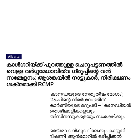
Alberta
കാൾഗറിയ്ക്ക് പുറത്തുള്ള ചെറുപട്ടണത്തിൽ
വെള്ള വർഗ്ഗമേധാവിത്വ ഗ്രൂപ്പിന്റെ വൻ
സമ്മേളനം; ആശങ്കയിൽ നാട്ടുകാർ, നിരീക്ഷണം
ശക്തമാക്കി RCMP
‘കാനഡയുടെ നേതൃത്വം മോശം’;
ട്രംപിന്റെ വിമർശനത്തിന്
കാർണിയുടെ മറുപടി – ‘കനേഡിയൻ
തൊഴിലാളികളെയും
ബിസിനസുകളെയും സംരക്ഷിക്കും’
മെട്രോ വൻകൂവറിലേക്കും കാട്ടുതീ
ഭീഷണി; ആൻമോറിൽ ഒഴിപ്പിക്കൽ