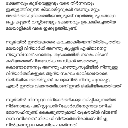
ഭക്ഷണവും കുടിവെള്ളവും വരെ തീർന്നവരും
ഇക്കൂട്ടത്തിലുണ്ട്. കിലോമീറ്ററുകൾ നടന്നും മറ്റും
അതി‌ർത്തികളിലെത്തിയവരുമുണ്ട്. വളർത്തു മൃ​ഗങ്ങളെ
ഒപ്പം കൂട്ടാൻ വസ്ത്രങ്ങളും ഭക്ഷണവും ഉപേക്ഷിച്ചെത്തിയ
മലയാളികൾ വരെ ഇക്കൂട്ടത്തിലുണ്ട്.
സുമിയിൽ ഇന്ത്യക്കാരെ കവചമാക്കിയെന്ന് തിരിച്ചെത്തിയ
മലയാളി വിദ്യാർഥി അനന്തു കൃഷ്ണൻ ഏഷ്യാനെറ്റ്
ന്യൂസിനോട് പറഞ്ഞു. തുടക്കത്തിൽ നഗരം വിടാൻ
കഴിയാത്തത് പ്രാദേശികവാസികൾ തടഞ്ഞതു
കൊണ്ടാണെന്നും അനന്തു പറഞ്ഞു.സുമിയിൽ നിന്നുള്ള
വിദ്യാർത്ഥികളുടെ ആദ്യ സംഘം രാവിലെയോടെ
ദില്ലിയിലെത്തിയിട്ടുണ്ട്. പോളണ്ടിൽ നിന്നു പുറപ്പെട്ട
എയർ ഇന്ത്യ വിമാനത്തിലാണ് ഇവർ ദില്ലിയിലെത്തിയത്
സുമിയിൽ നിന്നുള്ള വിദ്യാർത്ഥികളെ ഒഴിപ്പിക്കുന്നതിൽ
നിർണായക പങ്ക് സ്റ്റുഡൻറ് കോർഡിനേറ്ററായ രനീഷ്
ജോസഫിനുണ്ട്. കൈക്കുഞ്ഞുമായി യുക്രയിൻ വിടേണ്ടി
വന്ന റനീഷാണ് നിരവധി വിദ്യാർത്ഥികൾക്ക് പിടിച്ചു
നിൽക്കാനുള്ള ധൈര്യം പകർന്നത്.