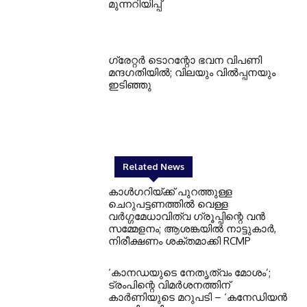
മുന്നറിയിപ്പ്
ഗ്രേറ്റര്‍ ടൊറന്റോ ഭവന വിപണി
മന്ദഗതിയില്‍; വിലയും വില്‍പ്പനയും
ഇടിഞ്ഞു
Related News
കാൾഗറിയ്ക്ക് പുറത്തുള്ള
ചെറുപട്ടണത്തിൽ വെള്ള
വർഗ്ഗമേധാവിത്വ ഗ്രൂപ്പിന്റെ വൻ
സമ്മേളനം; ആശങ്കയിൽ നാട്ടുകാർ,
നിരീക്ഷണം ശക്തമാക്കി RCMP
‘കാനഡയുടെ നേതൃത്വം മോശം’;
ട്രംപിന്റെ വിമർശനത്തിന്
കാർണിയുടെ മറുപടി – ‘കനേഡിയൻ