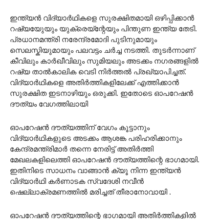
ഇന്ത്യൻ വിദ്യാർഥികളെ സുരക്ഷിതമായി ഒഴിപ്പിക്കാൻ
റഷ്യയുേയും യുക്രെയ്ന്റേയും പിന്തുണ ഇന്ത്യ തേടി.
പ്രധാനമന്ത്രി നരേന്ദ്രമോദി പുടിനുമായും
സെലസ്കിയുമായും പലവട്ടം ചർച്ച നടത്തി. തുടർന്നാണ്
കീവിലും കാർഖീവിലും സുമിയലും അടക്കം ന​ഗരങ്ങളിൽ
റഷ്യ താൽകാലിക വെടി നിർത്തൽ പ്രഖ്യാപിച്ചത്.
വിദ്യാർഥികളെ അതിർത്തികളിലേക്ക് എത്തിക്കാൻ
സുരക്ഷിത ഇടനാഴിയും ഒരുക്കി. ഇതോടെ ഓപറേഷൻ
ദൗത്യം വേ​ഗത്തിലായി
ഓപറേഷൻ ദൗത്യത്തിന് വേ​ഗം കൂട്ടാനും
വിദ്യാർഥികളുടെ അടക്കം ആശങ്ക പരിഹരിക്കാനും
കേന്ദ്രമന്ത്രിമാർ തന്നെ നേരിട്ട് അതിർത്തി
മേഖലകളിലെത്തി ഓപറേഷൻ ദൗത്യത്തിന്റെ ഭാ​ഗമായി.
ഇതിനിടെ സാധനം വാങ്ങാൻ ക്യൂ നിന്ന ഇന്ത്യൻ
വിദ്യാർഥി കർണാടക സ്വദേശി നവീൻ
ഷെല്ലാക്രമണത്തിൽ മരിച്ചത് തീരാ‌നോവായി .
ഓപറേഷൻ ദൗത്യത്തിന്റെ ഭാ​ഗമായി അതിർത്തികളിൽ