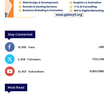
cal
galaxy
Stay Connected
LIKE
16,985
Fans
FOLLOW
2,458
Followers
SUBSCRIBE
61,453
Subscribers
Must Read