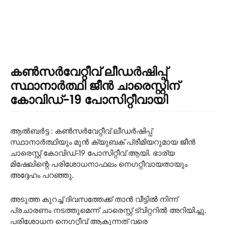
കൺസർവേറ്റീവ് ലീഡർഷിപ്പ്
സ്ഥാനാർത്ഥി ജീൻ ചാരെസ്റ്റിന്
കോവിഡ്-19 പോസിറ്റീവായി
ആൽബർട്ട : കൺസർവേറ്റീവ് ലീഡർഷിപ്പ്
സ്ഥാനാർത്ഥിയും മുൻ ക്യുബക് പ്രീമിയറുമായ ജീൻ
ചാരെസ്റ്റ് കോവിഡ്-19 പോസിറ്റീവ് ആയി. ഭാര്യ
മിഷേലിന്റെ പരിശോധനാഫലം നെഗറ്റീവായതായും
അദ്ദേഹം പറഞ്ഞു.
അടുത്ത കുറച്ച് ദിവസത്തേക്ക് താൻ വീട്ടിൽ നിന്ന്
പ്രചാരണം നടത്തുമെന്ന് ചാരെസ്റ്റ് ട്വിറ്ററിൽ അറിയിച്ചു.
പരിശോധന നെഗറ്റീവ് ആകുന്നത് വരെ