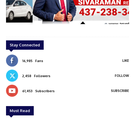
shi
ARUN SIVARAMAN
Stay Connected
LIKE
16,985
Fans
FOLLOW
2,458
Followers
SUBSCRIBE
61,453
Subscribers
Must Read