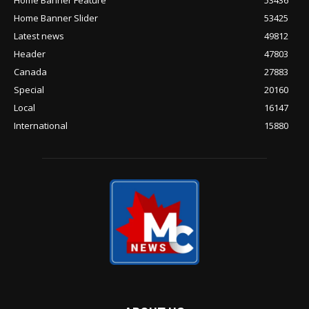
Home Banner Feature
53436
Home Banner Slider
53425
Latest news
49812
Header
47803
Canada
27883
Special
20160
Local
16147
International
15880