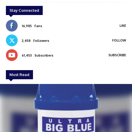
Stay Connected
LIKE
16,985
Fans
FOLLOW
2,458
Followers
SUBSCRIBE
61,453
Subscribers
Must Read