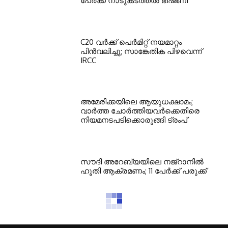
പേര്‍ക്ക് നാടുകടത്തല്‍ ഭീഷണി
C20 വര്‍ക്ക് പെര്‍മിറ്റ് നയമാറ്റം
പിന്‍വലിച്ചു; സാങ്കേതിക പിഴവെന്ന്
IRCC
അമേരിക്കയിലെ ആയുധക്ഷാമം;
വാര്‍ത്ത ചോര്‍ത്തിയവര്‍ക്കെതിരെ
നിയമനടപടിക്കൊരുങ്ങി ട്രംപ്
സൗദി അറേബ്യയിലെ നജ്റാനില്‍
ഹൂതി ആക്രമണം; 11 പേര്‍ക്ക് പരുക്ക്