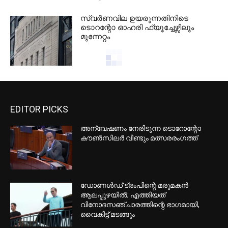
സ്വർണവില ഉയരുന്നതിനിടെ
ടൊറന്റോ ഓഹരി ഫ്യൂച്ചേഴ്സിലും
മുന്നേറ്റം
EDITOR PICKS
അന്വേഷണം നേരിടുന്ന ടൊറോന്റോ
കൗണ്‍സിലര്‍ വീണ്ടും മത്സരരംഗത്ത്
ഡോണള്‍ഡ് ട്രംപിന്റെ മരുമകന്‍
ആലപ്പുഴയില്‍; എത്തിയത്
വിനോദസഞ്ചാരത്തിന്റെ ഭാഗമായി,
വൈകിട്ട് മടങ്ങും