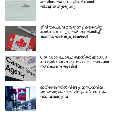
മത്സ്യത്തൊഴിലാളികള്‍ക്കായി
തിരച്ചില്‍ തുടരുന്നു
ജീവിതച്ചെലവ് ഉയരുന്നു; ക്രെഡിറ്റ്
കാർഡിനെ കൂടുതൽ ആശ്രയിച്ച്
കനേഡിയൻ കുടുംബങ്ങൾ
CRA ഡാറ്റ ചോർച്ച: ബാധിതർക്ക് 5,000
ഡോളർ വരെ നഷ്ടപരിഹാരം; അപേക്ഷ
സ്വീകരണം തുടങ്ങി
മാരിടൈംസിൽ വീണ്ടും ഇന്ധനവില
ഇടിഞ്ഞു; പെട്രോളിനും ഡീസലിനും
വൻ വിലക്കുറവ്