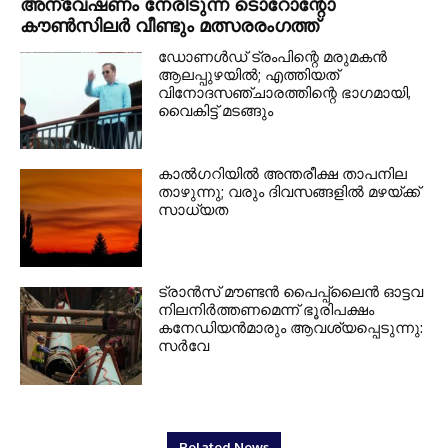
അന്വേഷണം നേരിടുന്ന ടൊറോന്റോ
കൗണ്‍സിലര്‍ വീണ്ടും മത്സരരംഗത്ത്
ഡോണള്‍ഡ് ട്രംപിന്റെ മരുമകന്‍
ആലപ്പുഴയില്‍; എത്തിയത്
വിനോദസഞ്ചാരത്തിന്റെ ഭാഗമായി,
വൈകിട്ട് മടങ്ങും
കാല്‍ഗറിയില്‍ അന്തരീക്ഷ താപനില
താഴുന്നു; വരും ദിവസങ്ങളില്‍ മഴയ്ക്ക്
സാധ്യത
ട്രാന്‍സ് മൗണ്ടന്‍ പൈപ്പ്ലൈന്‍ ഓട്ടവ
നിലനിര്‍ത്തണമെന്ന് ഭൂരിപക്ഷം
കനേഡിയന്‍മാരും ആവശ്യപ്പെടുന്നു:
സര്‍വേ
Related News