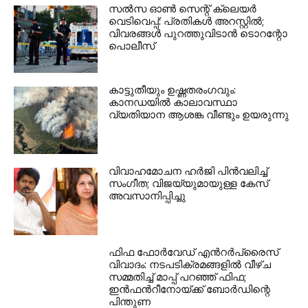
സൽസ ഓൺ സെന്റ് ക്ലെയർ
വെടിവെപ്പ്: പ്രതികൾ അറസ്റ്റിൽ;
വിവരങ്ങൾ പുറത്തുവിടാൻ ടൊറന്റോ
പൊലീസ്
കാട്ടുതീയും ഉഷ്ണതരംഗവും:
കാനഡയിൽ കാലാവസ്ഥാ
വ്യതിയാന ആശങ്ക വീണ്ടും ഉയരുന്നു
വിവാഹമോചന ഹർജി പിൻവലിച്ച്
സംഗീത; വിജയ്‌യുമായുള്ള കേസ്
അവസാനിപ്പിച്ചു
ഫിഫ ഫോർവേഡ് എൻറർപ്രൈസ്
വിവാദം: നടപടിക്രമങ്ങളിൽ വീഴ്ച
സമ്മതിച്ച് മാപ്പ് പറഞ്ഞ് ഫിഫ;
ഇൻഫൻറീനോയ്ക്ക് ബോർഡിന്റെ
പിന്തുണ