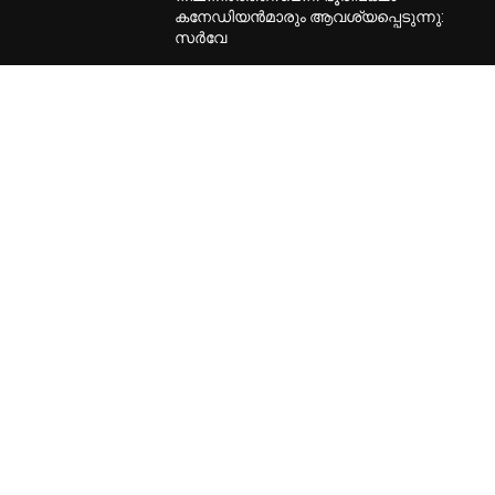
കനേഡിയന്‍മാരും ആവശ്യപ്പെടുന്നു:
സര്‍വേ
POPULAR CATEGORY
Home Banner Feature
53462
Home Banner Slider
53451
Latest news
49838
Header
47829
Canada
27895
Special
20160
Local
16147
International
15884