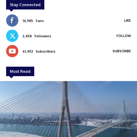
Stay Connected
LIKE
16,985
Fans
FOLLOW
2,458
Followers
SUBSCRIBE
61,453
Subscribers
Must Read