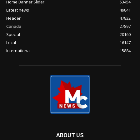
Home Banner Slider
53454
Latest news
49841
Header
47832
Canada
27897
Special
20160
Local
16147
International
15884
ABOUT US