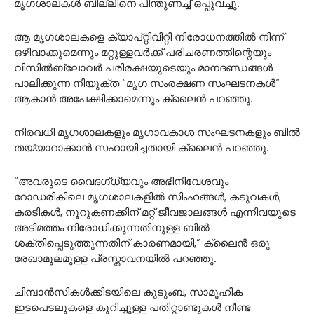
മൃഗശാലകൾ ബില്ലിനെ പിന്തുണച്ച് ഒപ്പുവച്ചു.
ആ മൃഗശാലകളെ ക്യാപ്‌റ്റിവിറ്റി നിരോധനത്തിൽ നിന്ന്
ഒഴിവാക്കുമെന്നും മറ്റുള്ളവർക്ക് പരിചരണത്തിന്റെയും
വിസിൽബ്ലോവർ പരിരക്ഷയുടെയും മാനദണ്ഡങ്ങൾ
പാലിക്കുന്ന നിയുക്ത “മൃഗ സംരക്ഷണ സംഘടനകൾ”
ആകാൻ അപേക്ഷിക്കാമെന്നും ക്ലൈൻ പറഞ്ഞു.
നിരവധി മൃഗശാലകളും മൃഗാവകാശ സംഘടനകളും ബിൽ
തയ്യാറാക്കാൻ സഹായിച്ചതായി ക്ലൈൻ പറഞ്ഞു.
“അവരുടെ വൈദഗ്ധ്യവും അഭിനിവേശവും
റോഡരികിലെ മൃഗശാലകളിൽ സിംഹങ്ങൾ, കടുവകൾ,
കരടികൾ, നൂറുകണക്കിന് മറ്റ് ജീവജാലങ്ങൾ എന്നിവയുടെ
അടിമത്തം നിരോധിക്കുന്നതിനുള്ള ബിൽ
ശക്തിപ്പെടുത്തുന്നതിന് കാരണമായി,” ക്ലൈൻ ഒരു
രേഖാമൂലമുള്ള പ്രസ്താവനയിൽ പറഞ്ഞു.
ചിമ്പാൻസികൾക്കിടയിലെ കുടുംബ, സാമൂഹിക
ഇടപെടലുകളെ കുറിച്ചുള്ള പതിറ്റാണ്ടുകൾ നീണ്ട