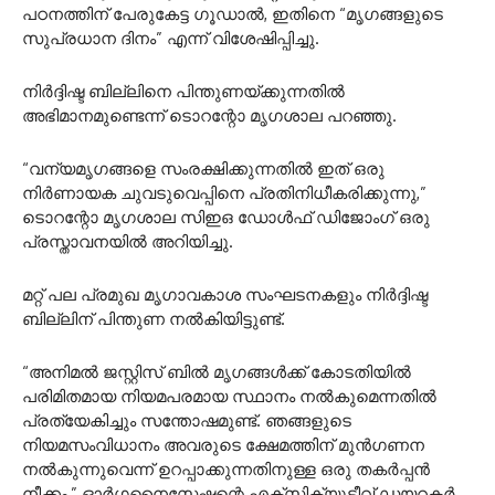
പഠനത്തിന് പേരുകേട്ട ഗൂഡാൽ, ഇതിനെ “മൃഗങ്ങളുടെ
സുപ്രധാന ദിനം” എന്ന് വിശേഷിപ്പിച്ചു.
നിർദ്ദിഷ്ട ബില്ലിനെ പിന്തുണയ്ക്കുന്നതിൽ
അഭിമാനമുണ്ടെന്ന് ടൊറന്റോ മൃഗശാല പറഞ്ഞു.
“വന്യമൃഗങ്ങളെ സംരക്ഷിക്കുന്നതിൽ ഇത് ഒരു
നിർണായക ചുവടുവെപ്പിനെ പ്രതിനിധീകരിക്കുന്നു,”
ടൊറന്റോ മൃഗശാല സിഇഒ ഡോൾഫ് ഡിജോംഗ് ഒരു
പ്രസ്താവനയിൽ അറിയിച്ചു.
മറ്റ് പല പ്രമുഖ മൃഗാവകാശ സംഘടനകളും നിർദ്ദിഷ്ട
ബില്ലിന് പിന്തുണ നൽകിയിട്ടുണ്ട്.
“അനിമൽ ജസ്റ്റിസ് ബിൽ മൃഗങ്ങൾക്ക് കോടതിയിൽ
പരിമിതമായ നിയമപരമായ സ്ഥാനം നൽകുമെന്നതിൽ
പ്രത്യേകിച്ചും സന്തോഷമുണ്ട്. ഞങ്ങളുടെ
നിയമസംവിധാനം അവരുടെ ക്ഷേമത്തിന് മുൻഗണന
നൽകുന്നുവെന്ന് ഉറപ്പാക്കുന്നതിനുള്ള ഒരു തകർപ്പൻ
നീക്കം,” ഓർഗനൈസേഷന്റെ എക്സിക്യൂട്ടീവ് ഡയറക്ടർ