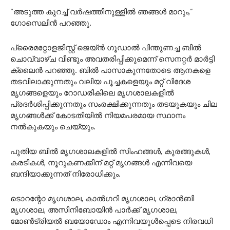
“അടുത്ത കുറച്ച് വർഷത്തിനുള്ളിൽ ഞങ്ങൾ മാറും,”
ഗോസെലിൻ പറഞ്ഞു.
പ്രൈമറ്റോളജിസ്റ്റ് ജെയ്ൻ ഗൂഡാൽ പിന്തുണച്ച ബിൽ
ചൊവ്വാഴ്ച വീണ്ടും അവതരിപ്പിക്കുമെന്ന് സെനറ്റർ മാർട്ടി
ക്ലൈൻ പറഞ്ഞു. ബിൽ പാസാകുന്നതോടെ ആനകളെ
തടവിലാക്കുന്നതും വലിയ പൂച്ചകളെയും മറ്റ് വിദേശ
മൃഗങ്ങളെയും റോഡരികിലെ മൃഗശാലകളിൽ
പ്രദർശിപ്പിക്കുന്നതും സംരക്ഷിക്കുന്നതും തടയുകയും ചില
മൃഗങ്ങൾക്ക് കോടതിയിൽ നിയമപരമായ സ്ഥാനം
നൽകുകയും ചെയ്യും.
പുതിയ ബിൽ മൃഗശാലകളിൽ സിംഹങ്ങൾ, കുരങ്ങുകൾ,
കരടികൾ, നൂറുകണക്കിന് മറ്റ് മൃഗങ്ങൾ എന്നിവയെ
ബന്ദിയാക്കുന്നത് നിരോധിക്കും.
ടൊറന്റോ മൃഗശാല, കാൽഗറി മൃഗശാല, ഗ്രാൻബി
മൃഗശാല, അസിനിബോയിൻ പാർക്ക് മൃഗശാല,
മോൺട്രിയൽ ബയോഡോം എന്നിവയുൾപ്പെടെ നിരവധി