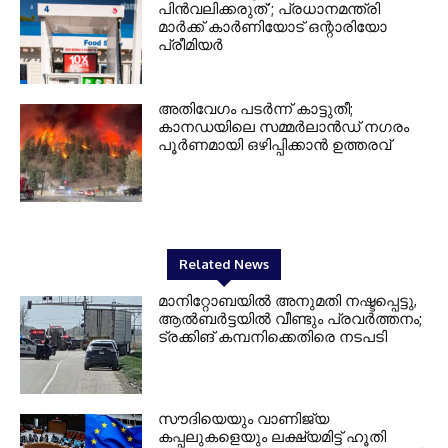
പിൻവലിക്കരുത്’; പ്രധാനമന്ത്രി
മാർക്ക് കാർണിയോട് ഒന്റാരിയോ
പ്രീമിയർ
അതിവേഗം പടർന്ന് കാട്ടുതീ;
കാനഡയിലെ സമ്മർലാൻഡ് നഗരം
പൂർണമായി ഒഴിപ്പിക്കാൻ ഉത്തരവ്
Related News
മാനിറ്റോബയിൽ അനുമതി നഷ്ടപ്പെട്ടു,
ആൽബർട്ടയിൽ വീണ്ടും പ്രവർത്തനം;
ട്രക്കിങ് കമ്പനിക്കെതിരെ നടപടി
സൗദിയെയും വാണിജ്യ
കപ്പലുകളെയും ലക്ഷ്യമിട്ട് ഹൂതി