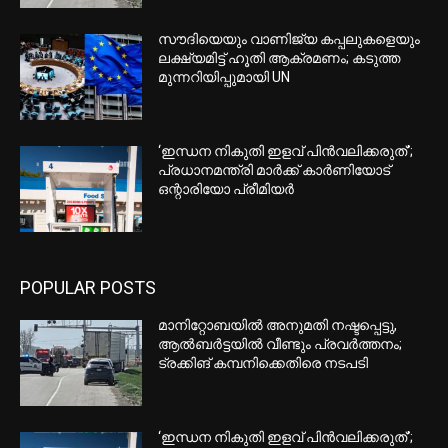
ഇന്ത്യ
ഇറാന്‍ പരമോന്നത നേതാവ് മുജ്തബ
ഖമനയി അത്യാസന്ന നിലയില്‍;
റിപ്പോര്‍ട്ടുമായി ഇസ്രയേലി
മാധ്യമങ്ങള്‍
മുല്ലപ്പെരിയാര്‍ അണക്കെട്ടിന്റെ ഷട്ടര്‍
ഇന്ന് തുറക്കും; തമിഴ്നാട്ടിലെ
ജലസേചനത്തിനായി വെള്ളം
തുറന്നുവിടും
തിരുവനന്തപുരത്ത് കാണാതായ
മത്സ്യത്തൊഴിലാളികള്‍ക്കായി
തിരച്ചില്‍ തുടരുന്നു