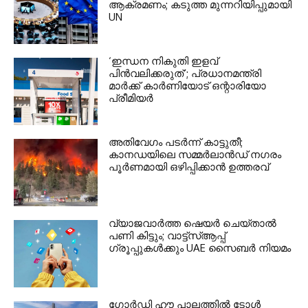
ആക്രമണം; കടുത്ത മുന്നറിയിപ്പുമായി
UN
‘ഇന്ധന നികുതി ഇളവ്
പിൻവലിക്കരുത്’; പ്രധാനമന്ത്രി
മാർക്ക് കാർണിയോട് ഒന്റാരിയോ
പ്രീമിയർ
അതിവേഗം പടർന്ന് കാട്ടുതീ;
കാനഡയിലെ സമ്മർലാൻഡ് നഗരം
പൂർണമായി ഒഴിപ്പിക്കാൻ ഉത്തരവ്
വ്യാജവാർത്ത ഷെയർ ചെയ്താൽ
പണി കിട്ടും; വാട്ട്‌സ്ആപ്പ്
ഗ്രൂപ്പുകൾക്കും UAE സൈബർ നിയമം
ഗോർഡി ഹൗ പാലത്തിൽ ടോൾ