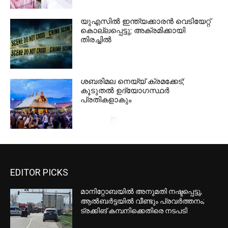
യുഎസില്‍ ഇന്ത്യക്കാരന്‍ വെടിയേറ്റ്
കൊല്ലപ്പെട്ടു; അക്രമിക്കായി
തിരച്ചില്‍
ശബരിമല നെയ്യ് ക്രമക്കേട്;
കൂടുതല്‍ ഉദ്യോഗസ്ഥര്‍
പ്രതികളാകും
ഇന്ത്യക്ക് തിരിച്ചടി; റഷ്യന്‍ എണ്ണ
വാങ്ങിയാല്‍ 100% നികുതി ചുമത്തുന്ന
ബില്‍ യുഎസ് സെനറ്റ് പാസാക്കി
ഉപഭോക്താക്കള്‍ക്ക് UPI സേവനങ്ങള്‍
സൗജന്യമായി തുടരും; അഭ്യൂഹം
തള്ളി പേയ്മെന്റ്‌സ് കൗണ്‍സില്‍ ഓഫ്