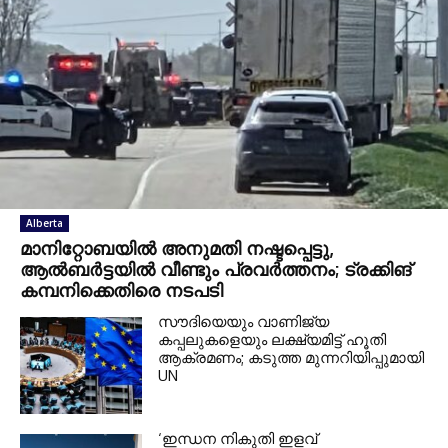
Alberta
മാനിറ്റോബയിൽ അനുമതി നഷ്ടപ്പെട്ടു,
ആൽബർട്ടയിൽ വീണ്ടും പ്രവർത്തനം; ട്രക്കിങ്
കമ്പനിക്കെതിരെ നടപടി
സൗദിയെയും വാണിജ്യ
കപ്പലുകളെയും ലക്ഷ്യമിട്ട് ഹൂതി
ആക്രമണം; കടുത്ത മുന്നറിയിപ്പുമായി
UN
‘ഇന്ധന നികുതി ഇളവ്