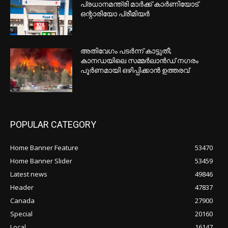
EDITOR PICKS
മാനിറ്റോബയിൽ അനുമതി നഷ്ടപ്പെട്ടു,
ആൽബർട്ടയിൽ വീണ്ടും പ്രവർത്തനം;
ട്രക്കിങ് കമ്പനിക്കെതിരെ നടപടി
സൗദിയെയും വാണിജ്യ കപ്പലുകളെയും
ലക്ഷ്യമിട്ട് ഹൂതി ആക്രമണം; കടുത്ത
മുന്നറിയിപ്പുമായി UN
‘ഇന്ധന നികുതി ഇളവ് പിൻവലിക്കരുത്’;
പ്രധാനമന്ത്രി മാർക്ക് കാർണിയോട്
ഒന്റാരിയോ പ്രീമിയർ
POPULAR POSTS