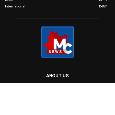
മാനിറ്റോബയിൽ അനുമതി നഷ്ടപ്പെട്ടു,
ആൽബർട്ടയിൽ വീണ്ടും പ്രവർത്തനം;
ട്രക്കിങ് കമ്പനിക്കെതിരെ നടപടി
‘ഇന്ധന നികുതി ഇളവ് പിൻവലിക്കരുത്’;
പ്രധാനമന്ത്രി മാർക്ക് കാർണിയോട്
ഒന്റാരിയോ പ്രീമിയർ
അതിവേഗം പടർന്ന് കാട്ടുതീ;
കാനഡയിലെ സമ്മർലാൻഡ് നഗരം
പൂർണമായി ഒഴിപ്പിക്കാൻ ഉത്തരവ്
POPULAR CATEGORY
Home Banner Feature
53470