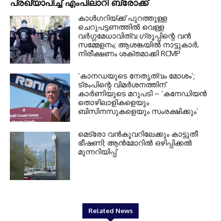
പ്രഖ്യാപിച്ച് എംപിലാറി ബ്രോക്ക്
കാൾഗറിയ്ക്ക് പുറത്തുള്ള
ചെറുപട്ടണത്തിൽ വെള്ള
വർഗ്ഗമേധാവിത്വ ഗ്രൂപ്പിന്റെ വൻ
സമ്മേളനം; ആശങ്കയിൽ നാട്ടുകാർ,
നിരീക്ഷണം ശക്തമാക്കി RCMP
‘കാനഡയുടെ നേതൃത്വം മോശം’;
ട്രംപിന്റെ വിമർശനത്തിന്
കാർണിയുടെ മറുപടി – ‘കനേഡിയൻ
തൊഴിലാളികളെയും
ബിസിനസുകളെയും സംരക്ഷിക്കും’
മെട്രോ വൻകൂവറിലേക്കും കാട്ടുതീ
ഭീഷണി; ആൻമോറിൽ ഒഴിപ്പിക്കൽ
മുന്നറിയിപ്പ്
Related News