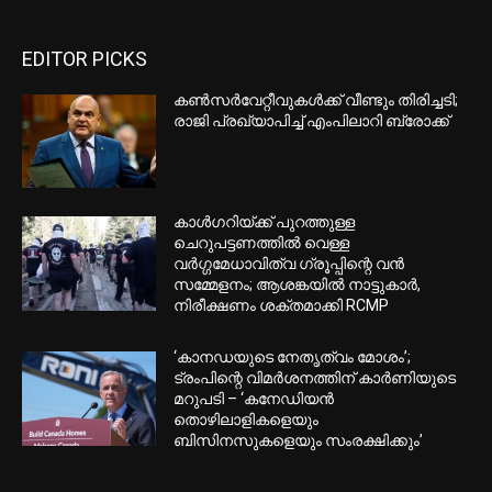
EDITOR PICKS
കണ്‍സര്‍വേറ്റീവുകള്‍ക്ക് വീണ്ടും തിരിച്ചടി;
രാജി പ്രഖ്യാപിച്ച് എംപിലാറി ബ്രോക്ക്
കാൾഗറിയ്ക്ക് പുറത്തുള്ള
ചെറുപട്ടണത്തിൽ വെള്ള
വർഗ്ഗമേധാവിത്വ ഗ്രൂപ്പിന്റെ വൻ
സമ്മേളനം; ആശങ്കയിൽ നാട്ടുകാർ,
നിരീക്ഷണം ശക്തമാക്കി RCMP
‘കാനഡയുടെ നേതൃത്വം മോശം’;
ട്രംപിന്റെ വിമർശനത്തിന് കാർണിയുടെ
മറുപടി – ‘കനേഡിയൻ
തൊഴിലാളികളെയും
ബിസിനസുകളെയും സംരക്ഷിക്കും’