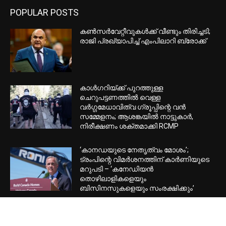
POPULAR POSTS
കണ്‍സര്‍വേറ്റീവുകള്‍ക്ക് വീണ്ടും തിരിച്ചടി;
രാജി പ്രഖ്യാപിച്ച് എംപിലാറി ബ്രോക്ക്
കാൾഗറിയ്ക്ക് പുറത്തുള്ള
ചെറുപട്ടണത്തിൽ വെള്ള
വർഗ്ഗമേധാവിത്വ ഗ്രൂപ്പിന്റെ വൻ
സമ്മേളനം; ആശങ്കയിൽ നാട്ടുകാർ,
നിരീക്ഷണം ശക്തമാക്കി RCMP
‘കാനഡയുടെ നേതൃത്വം മോശം’;
ട്രംപിന്റെ വിമർശനത്തിന് കാർണിയുടെ
മറുപടി – ‘കനേഡിയൻ
തൊഴിലാളികളെയും
ബിസിനസുകളെയും സംരക്ഷിക്കും’