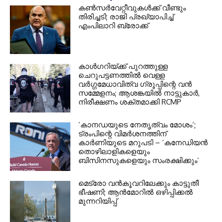
കണ്‍സര്‍വേറ്റീവുകള്‍ക്ക് വീണ്ടും
തിരിച്ചടി; രാജി പ്രഖ്യാപിച്ച്
എംപിലാറി ബ്രോക്ക്
കാൾഗറിയ്ക്ക് പുറത്തുള്ള
ചെറുപട്ടണത്തിൽ വെള്ള
വർഗ്ഗമേധാവിത്വ ഗ്രൂപ്പിന്റെ വൻ
സമ്മേളനം; ആശങ്കയിൽ നാട്ടുകാർ,
നിരീക്ഷണം ശക്തമാക്കി RCMP
‘കാനഡയുടെ നേതൃത്വം മോശം’;
ട്രംപിന്റെ വിമർശനത്തിന്
കാർണിയുടെ മറുപടി – ‘കനേഡിയൻ
തൊഴിലാളികളെയും
ബിസിനസുകളെയും സംരക്ഷിക്കും’
മെട്രോ വൻകൂവറിലേക്കും കാട്ടുതീ
ഭീഷണി; ആൻമോറിൽ ഒഴിപ്പിക്കൽ
മുന്നറിയിപ്പ്