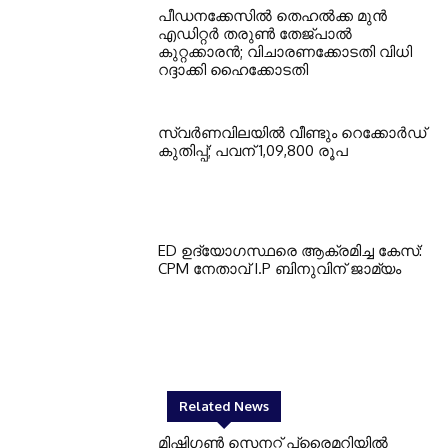
പീഡനക്കേസിൽ തെഹൽക്ക മുൻ
എഡിറ്റർ തരുൺ തേജ്പാൽ
കുറ്റക്കാരൻ; വിചാരണക്കോടതി വിധി
റദ്ദാക്കി ഹൈക്കോടതി
സ്വർണവിലയിൽ വീണ്ടും റെക്കോർഡ്
കുതിപ്പ്; പവന് 1,09,800 രൂപ
ED ഉദ്യോഗസ്ഥരെ ആക്രമിച്ച കേസ്:
CPM നേതാവ് I.P ബിനുവിന് ജാമ്യം
Related News
മിഷിഗൺ സെനറ്റ് പ്രൈമറിയിൽ