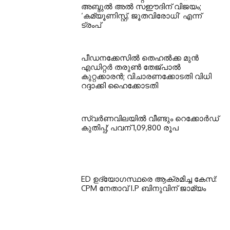
അബ്ദുൽ അൽ സഈദിന് വിജയം;
‘കമ്യൂണിസ്റ്റ്, ജൂതവിരോധി’ എന്ന്
ട്രംപ്
പീഡനക്കേസിൽ തെഹൽക്ക മുൻ
എഡിറ്റർ തരുൺ തേജ്പാൽ
കുറ്റക്കാരൻ; വിചാരണക്കോടതി വിധി
റദ്ദാക്കി ഹൈക്കോടതി
സ്വർണവിലയിൽ വീണ്ടും റെക്കോർഡ്
കുതിപ്പ്; പവന് 1,09,800 രൂപ
ED ഉദ്യോഗസ്ഥരെ ആക്രമിച്ച കേസ്:
CPM നേതാവ് I.P ബിനുവിന് ജാമ്യം