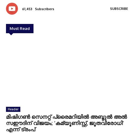
SUBSCRIBE
61,453
Subscribers
Must Read
Header
മിഷിഗൺ സെനറ്റ് പ്രൈമറിയിൽ അബ്ദുൽ അൽ
സഈദിന് വിജയം; ‘കമ്യൂണിസ്റ്റ്, ജൂതവിരോധി’
എന്ന് ട്രംപ്