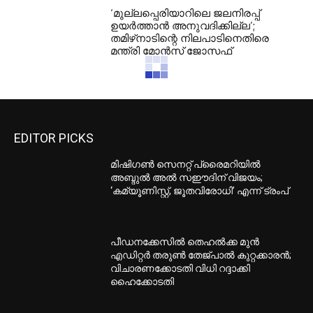
‘മുല്ലപ്പെരിയാറിലെ ജലനിരപ്പ്
ഉയർത്താൻ അനുവദിക്കില്ല’;
തമിഴ്‌നാടിന്റെ നിലപാടിനെതിരെ
മന്ത്രി മോൻസ് ജോസഫ്
EDITOR PICKS
മിഷിഗൺ സെനറ്റ് പ്രൈമറിയിൽ
അബ്ദുൽ അൽ സഈദിന് വിജയം;
‘കമ്യൂണിസ്റ്റ്, ജൂതവിരോധി’ എന്ന് ട്രംപ്
പീഡനക്കേസിൽ തെഹൽക്ക മുൻ
എഡിറ്റർ തരുൺ തേജ്പാൽ കുറ്റക്കാരൻ;
വിചാരണക്കോടതി വിധി റദ്ദാക്കി
ഹൈക്കോടതി