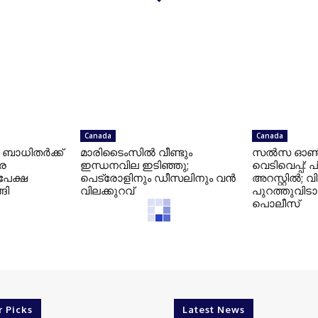
Canada
Canada
: ബാധിതർക്ക്
മാരിടൈംസിൽ വീണ്ടും
സൽസ ഓൺ സ
െ
ഇന്ധനവില ഇടിഞ്ഞു;
വെടിവെപ്പ്:
പേക്ഷ
പെട്രോളിനും ഡീസലിനും വൻ
അറസ്റ്റിൽ; 
ങി
വിലക്കുറവ്
പുറത്തുവിട
പൊലീസ്
r Picks
Latest News