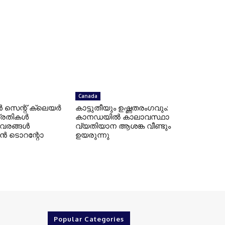
Canada
െന്റ് ക്ലെയർ
കാട്ടുതീയും ഉഷ്ണതരംഗവും:
 പ്രതികൾ
കാനഡയിൽ കാലാവസ്ഥാ
വിവരങ്ങൾ
വ്യതിയാന ആശങ്ക വീണ്ടും
ാൻ ടൊറന്റോ
ഉയരുന്നു
Popular Categories