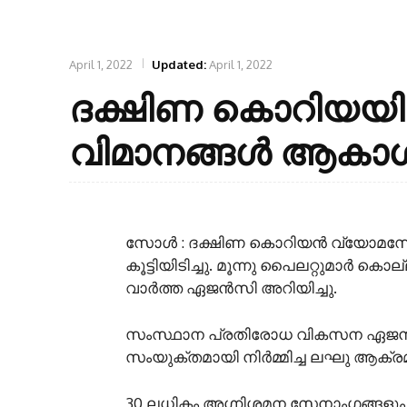
April 1, 2022
Updated:
April 1, 2022
ദക്ഷിണ കൊറിയയി
വിമാനങ്ങൾ ആകാശത്ത്
സോൾ : ദക്ഷിണ കൊറിയൻ വ്യോമസേന
കൂട്ടിയിടിച്ചു. മൂന്നു പൈലറ്റുമാർ കൊ
വാർത്ത ഏജൻസി അറിയിച്ചു.
സംസ്ഥാന പ്രതിരോധ വികസന ഏജൻസ
സംയുക്തമായി നിർമ്മിച്ച ലഘു ആക
30 ലധികം അഗ്നിശമന സേനാംഗങ്ങളും ര