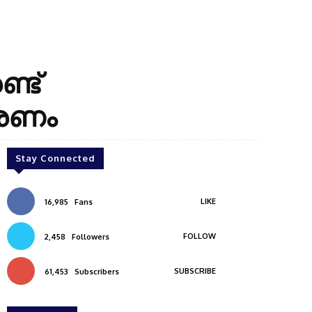
്ട്
 മരണം
Stay Connected
LIKE
16,985
Fans
FOLLOW
2,458
Followers
SUBSCRIBE
61,453
Subscribers