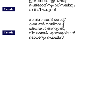
ഇന്ധനവില ഇടിഞ്ഞു;
പെട്രോളിനും ഡീസലിനും
വൻ വിലക്കുറവ്
Canada
സൽസ ഓൺ സെന്റ്
ക്ലെയർ വെടിവെപ്പ്:
പ്രതികൾ അറസ്റ്റിൽ;
വിവരങ്ങൾ പുറത്തുവിടാൻ
Canada
ടൊറന്റോ പൊലീസ്