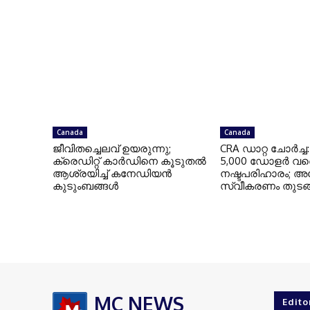
Canada
Canada
ജീവിതച്ചെലവ് ഉയരുന്നു;
CRA ഡാറ്റ ചോർച്ച
ക്രെഡിറ്റ് കാർഡിനെ കൂടുതൽ
5,000 ഡോളർ വര
ആശ്രയിച്ച് കനേഡിയൻ
നഷ്ടപരിഹാരം; അ
കുടുംബങ്ങൾ
സ്വീകരണം തുടങ്
MC NEWS
Edito