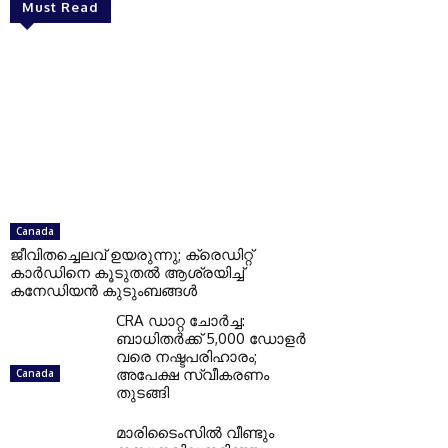
Must Read
Canada
ജീവിതച്ചെലവ് ഉയരുന്നു; ക്രെഡിറ്റ്
കാർഡിനെ കൂടുതൽ ആശ്രയിച്ച്
കനേഡിയൻ കുടുംബങ്ങൾ
CRA ഡാറ്റ ചോർച്ച:
ബാധിതർക്ക് 5,000 ഡോളർ
വരെ നഷ്ടപരിഹാരം;
അപേക്ഷ സ്വീകരണം
Canada
തുടങ്ങി
മാരിടൈംസിൽ വീണ്ടും