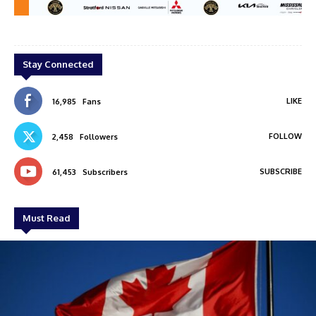
ON
james auto group
Stay Connected
LIKE
16,985
Fans
FOLLOW
2,458
Followers
SUBSCRIBE
61,453
Subscribers
Must Read