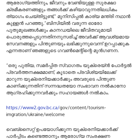
ആരോഗ്യത്തിനും, ജീവനും വേണ്ടിയുള്ള സുരക്ഷാ
ക്രമീകരണങ്ങളും തങ്ങൾക്ക് കഴിയാവുന്നതിലധികം
ത്യാഗം ചെയ്തിട്ടുണ്ട്,” മുനിസിപ്പൽ കാര്യ മന്ത്രി നഥാൻ
കുള്ളൻ പറഞ്ഞു.”ബിസിയിൽ വരുന്ന ഓരോ
പുതുമുഖങ്ങൾക്കും കാനഡയിലെ ജീവിതവുമായി
പൊരുത്തപ്പെടുന്നതിനനുസരിച്ച് അവർക്ക് ആവശ്യമായ
സേവനങ്ങളും പിന്തുണയും ലഭിക്കുന്നുവെന്ന് ഉറപ്പാക്കുക
എന്നതാണ് ഞങ്ങളുടെ ഗവൺമെന്റിന്റെ മുൻഗണന.
“ഒരു പുതിയ, സമർപ്പിത സ്വാഗതം യുക്രെയ്ൻ പോർട്ടൽ
പ്രവർത്തനക്ഷമമാണ്, കൂടാതെ പ്രവിശ്യയിലേക്ക്
മാറുന്ന യുക്രെനിയക്കാർക്കും അവരുടെ പിന്തുണ
കാണിക്കുന്നതിന് സന്നദ്ധതയോ സംഭാവന നൽകാനോ
ആഗ്രഹിക്കുന്നവർക്കും സഹായങ്ങൾ നൽകാം.
https://www2.gov.bc.ca/
gov/content/tourism-
imgration/ukraine/welcome
വെബ്‌സൈറ്റ് ഉപയോഗിക്കുന്ന യുക്രെനിയക്കാർക്ക്
പാർപ്പിടം കണ്ടെത്താനും ആരോഗ്യ സംരക്ഷണ