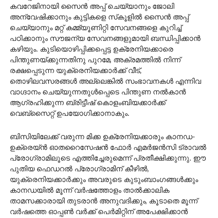
കവറേജിനായി സൈൻ അപ്പ് ചെയ്യാനും ജോലി
അന്വേഷിക്കാനും കുട്ടികളെ സ്‌കൂളിൽ സൈൻ അപ്പ്
ചെയ്യാനും മറ്റ് കമ്മ്യൂണിറ്റി സേവനങ്ങളെ കുറിച്ച്
പഠിക്കാനും സൗജന്യ സേവനങ്ങളുമായി ബന്ധിപ്പിക്കാൻ
കഴിയും. കുടിയൊഴിപ്പിക്കപ്പെട്ട ഉക്രേനിയക്കാരെ
പിന്തുണയ്‌ക്കുന്നതിനു പുറമേ, അക്രമത്തിൽ നിന്ന്
രക്ഷപ്പെടുന്ന യുക്രെനിയക്കാർക്ക് വീട്,
തൊഴിലവസരങ്ങൾ അല്ലെങ്കിൽ സംഭാവനകൾ എന്നിവ
വാഗ്ദാനം ചെയ്യുന്നതുൾപ്പെടെ പിന്തുണ നൽകാൻ
ആഗ്രഹിക്കുന്ന ബ്രിട്ടീഷ് കൊളംബിയക്കാർക്ക്
വെബ്‌സൈറ്റ് ഉപയോഗിക്കാനാകും.
ബിസിയിലേക്ക് വരുന്ന മിക്ക ഉക്രേനിയക്കാരും കാനഡ-
ഉക്രെയ്ൻ ഓതറൈസേഷൻ ഫോർ എമർജൻസി ട്രാവൽ
പ്രോഗ്രാമിലൂടെ എത്തിച്ചേരുമെന്ന് പ്രതീക്ഷിക്കുന്നു. ഈ
പുതിയ ഫെഡറൽ പ്രോഗ്രാമിന് കീഴിൽ,
യുക്രെനിയക്കാർക്കും അവരുടെ കുടുംബാംഗങ്ങൾക്കും
കാനഡയിൽ മൂന്ന് വർഷത്തോളം താൽക്കാലിക
താമസക്കാരായി തുടരാൻ അനുവദിക്കും, കൂടാതെ മൂന്ന്
വർഷത്തെ ഓപ്പൺ വർക്ക് പെർമിറ്റിന് അപേക്ഷിക്കാൻ