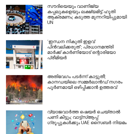
സൗദിയെയും വാണിജ്യ
കപ്പലുകളെയും ലക്ഷ്യമിട്ട് ഹൂതി
ആക്രമണം; കടുത്ത മുന്നറിയിപ്പുമായി
UN
‘ഇന്ധന നികുതി ഇളവ്
പിൻവലിക്കരുത്’; പ്രധാനമന്ത്രി
മാർക്ക് കാർണിയോട് ഒന്റാരിയോ
പ്രീമിയർ
അതിവേഗം പടർന്ന് കാട്ടുതീ;
കാനഡയിലെ സമ്മർലാൻഡ് നഗരം
പൂർണമായി ഒഴിപ്പിക്കാൻ ഉത്തരവ്
വ്യാജവാർത്ത ഷെയർ ചെയ്താൽ
പണി കിട്ടും; വാട്ട്‌സ്ആപ്പ്
ഗ്രൂപ്പുകൾക്കും UAE സൈബർ നിയമം