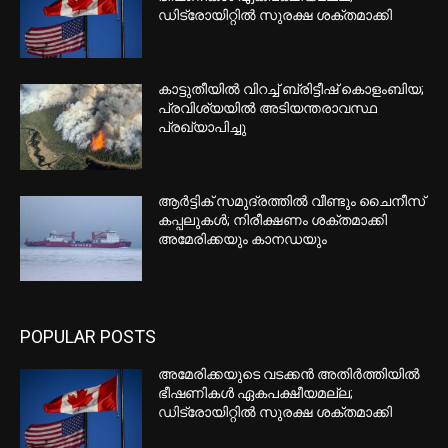
സൗജന്യമായി തുടരും; അഭ്യൂഹം
തള്ളി പേയ്മെന്റ്‌സ് കൗണ്‍സില്‍ ഓഫ്
ഇന്ത്യ
ഇറാന്‍ പരമോന്നത നേതാവ് മുജ്തബ
ഖമനയി അത്യാസന്ന നിലയില്‍;
റിപ്പോര്‍ട്ടുമായി ഇസ്രയേലി
മാധ്യമങ്ങള്‍
മുല്ലപ്പെരിയാര്‍ അണക്കെട്ടിന്റെ ഷട്ടര്‍
ഇന്ന് തുറക്കും; തമിഴ്നാട്ടിലെ
ജലസേചനത്തിനായി വെള്ളം
തുറന്നുവിടും
തിരുവനന്തപുരത്ത് കാണാതായ
മത്സ്യത്തൊഴിലാളികള്‍ക്കായി
തിരച്ചില്‍ തുടരുന്നു