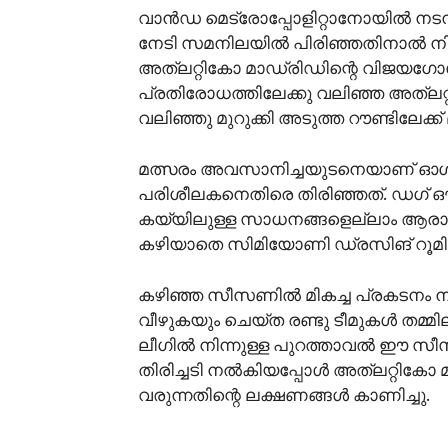
വാൻഡ മെട്രോപ്പോളിറ്റാനോയിൽ നട
നേടി സമനിലയിൽ പിരിഞ്ഞതിനാൽ ന
അത്ലറ്റികോ മാഡ്രിഡിന്റെ വിജയഗ
പ്രതിരോധത്തിലേക്കു വലിഞ്ഞ അത്ലറ
വലിഞ്ഞു മുറുക്കി അടുത്ത റൗണ്ടിലേക്ക്
മത്സരം അവസാനിച്ചയുടനെയാണ് ഓ
പരിശീലകനെതിരെ തിരിഞ്ഞത്. ഡഗ് ഔട്ട
കയ്യിലുള്ള സാധനങ്ങളെല്ലാം ആരാധ
കഴിയാതെ സിമിയോണി ഡ്രസിങ് റൂമിലേ
കഴിഞ്ഞ സീസണിൽ മികച്ച പ്രകടനം 
വീഴുകയും ചെയ്‌ത രണ്ടു ടീമുകൾ തമ്മി
ലീഗിൽ നിന്നുള്ള പുറത്താവൽ ഈ 
തിരിച്ചടി നൽകിയപ്പോൾ അത്ലറ്റികോ മാ
വരുന്നതിന്റെ ലക്ഷണങ്ങൾ കാണിച്ചു.