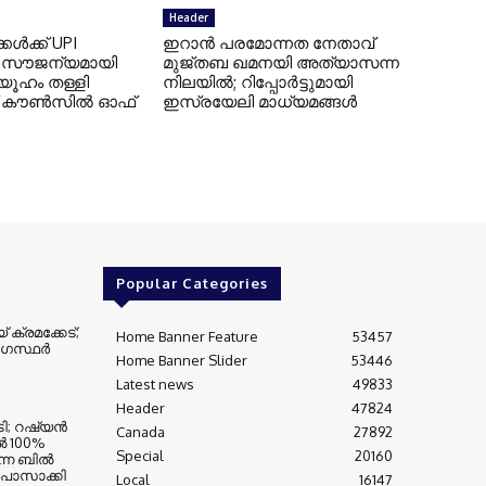
Header
്‍ക്ക് UPI
ഇറാന്‍ പരമോന്നത നേതാവ്
‍ സൗജന്യമായി
മുജ്തബ ഖമനയി അത്യാസന്ന
യൂഹം തള്ളി
നിലയില്‍; റിപ്പോര്‍ട്ടുമായി
സ് കൗണ്‍സില്‍ ഓഫ്
ഇസ്രയേലി മാധ്യമങ്ങള്‍
Popular Categories
ക്രമക്കേട്;
Home Banner Feature
53457
ഗസ്ഥര്‍
Home Banner Slider
53446
Latest news
49833
Header
47824
ടി; റഷ്യന്‍
Canada
27892
്‍ 100%
Special
20160
്ന ബില്‍
 പാസാക്കി
Local
16147