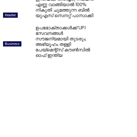
എണ്ണ വാങ്ങിയാല്‍ 100%
നികുതി ചുമത്തുന്ന ബില്‍
യുഎസ് സെനറ്റ് പാസാക്കി
Header
ഉപഭോക്താക്കള്‍ക്ക് UPI
സേവനങ്ങള്‍
സൗജന്യമായി തുടരും;
അഭ്യൂഹം തള്ളി
Business
പേയ്മെന്റ്‌സ് കൗണ്‍സില്‍
ഓഫ് ഇന്ത്യ