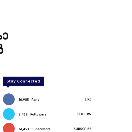
കോ
ർ
Stay Connected
LIKE
16,985
Fans
FOLLOW
2,458
Followers
SUBSCRIBE
61,453
Subscribers