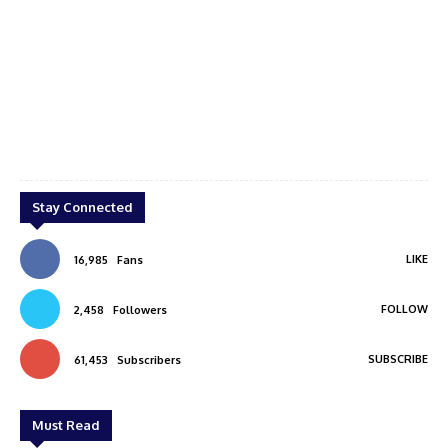
ar
Oakvillemitsubishi
Stay Connected
LIKE
16,985
Fans
FOLLOW
2,458
Followers
SUBSCRIBE
61,453
Subscribers
Must Read