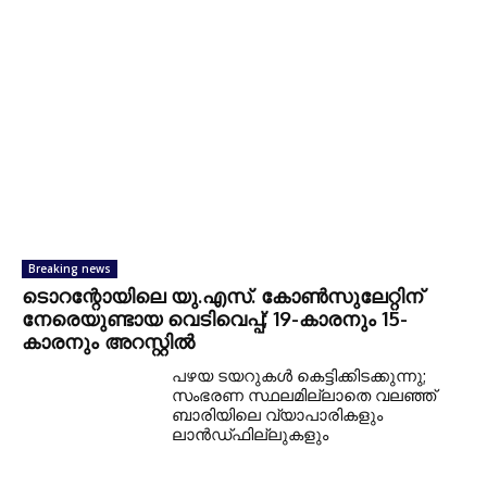
Breaking news
ടൊറന്റോയിലെ യു.എസ്. കോൺസുലേറ്റിന്
നേരെയുണ്ടായ വെടിവെപ്പ്; 19-കാരനും 15-
കാരനും അറസ്റ്റിൽ
പഴയ ടയറുകള്‍ കെട്ടിക്കിടക്കുന്നു;
സംഭരണ സ്ഥലമില്ലാതെ വലഞ്ഞ്
ബാരിയിലെ വ്യാപാരികളും
ലാന്‍ഡ്ഫില്ലുകളും