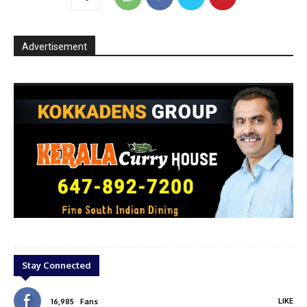
Advertisement
eb
Jzach
Stay Connected
LIKE
16,985
Fans