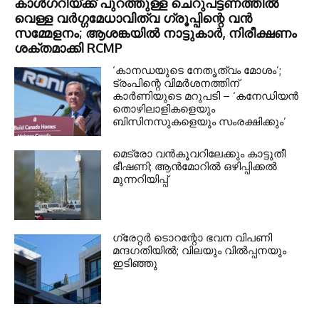
കാൾഗറിയ്ക്ക് പുറത്തുള്ള ചെറുപട്ടണത്തിൽ
വെള്ള വർഗ്ഗമേധാവിത്വ ഗ്രൂപ്പിന്റെ വൻ
സമ്മേളനം; ആശങ്കയിൽ നാട്ടുകാർ, നിരീക്ഷണം
ശക്തമാക്കി RCMP
‘കാനഡയുടെ നേതൃത്വം മോശം’;
ട്രംപിന്റെ വിമർശനത്തിന്
കാർണിയുടെ മറുപടി – ‘കനേഡിയൻ
തൊഴിലാളികളെയും
ബിസിനസുകളെയും സംരക്ഷിക്കും’
മെട്രോ വൻകൂവറിലേക്കും കാട്ടുതീ
ഭീഷണി; ആൻമോറിൽ ഒഴിപ്പിക്കൽ
മുന്നറിയിപ്പ്
ഗ്രേറ്റര്‍ ടൊറന്റോ ഭവന വിപണി
മന്ദഗതിയില്‍; വിലയും വില്‍പ്പനയും
ഇടിഞ്ഞു