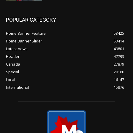
POPULAR CATEGORY
Home Banner Feature
53425
Home Banner Slider
53414
Latest news
49801
Header
47793
Canada
27879
Special
20160
Local
16147
International
15876