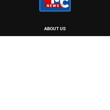
ABOUT US
Malayalam Community Radio Inc. was established by a group
of volunteers with little or no radio experience. During the
Pandemic, community radios play a key role all over the world
to reach and inform communities in their local languages and
help to manage the crisis. The South Asian community in
London Ontario, especially the Indo-Dravidian / South Asian
population decided to launch a Radio station since the health
crisis unfolded, and there are no local channels that reflect,
connect, or educate culturally sensitive programs or fulfill the
community’s need to seek information in their language.
Contact us:
info@mclive.ca