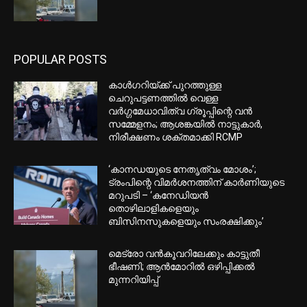
POPULAR POSTS
കാൾഗറിയ്ക്ക് പുറത്തുള്ള
ചെറുപട്ടണത്തിൽ വെള്ള
വർഗ്ഗമേധാവിത്വ ഗ്രൂപ്പിന്റെ വൻ
സമ്മേളനം; ആശങ്കയിൽ നാട്ടുകാർ,
നിരീക്ഷണം ശക്തമാക്കി RCMP
‘കാനഡയുടെ നേതൃത്വം മോശം’;
ട്രംപിന്റെ വിമർശനത്തിന് കാർണിയുടെ
മറുപടി – ‘കനേഡിയൻ
തൊഴിലാളികളെയും
ബിസിനസുകളെയും സംരക്ഷിക്കും’
മെട്രോ വൻകൂവറിലേക്കും കാട്ടുതീ
ഭീഷണി; ആൻമോറിൽ ഒഴിപ്പിക്കൽ
മുന്നറിയിപ്പ്