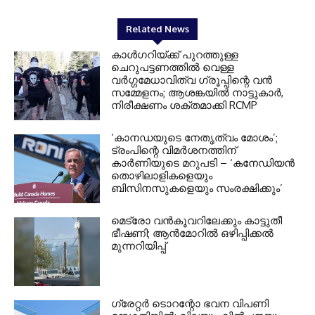
Related News
കാൾഗറിയ്ക്ക് പുറത്തുള്ള
ചെറുപട്ടണത്തിൽ വെള്ള
വർഗ്ഗമേധാവിത്വ ഗ്രൂപ്പിന്റെ വൻ
സമ്മേളനം; ആശങ്കയിൽ നാട്ടുകാർ,
നിരീക്ഷണം ശക്തമാക്കി RCMP
‘കാനഡയുടെ നേതൃത്വം മോശം’;
ട്രംപിന്റെ വിമർശനത്തിന്
കാർണിയുടെ മറുപടി – ‘കനേഡിയൻ
തൊഴിലാളികളെയും
ബിസിനസുകളെയും സംരക്ഷിക്കും’
മെട്രോ വൻകൂവറിലേക്കും കാട്ടുതീ
ഭീഷണി; ആൻമോറിൽ ഒഴിപ്പിക്കൽ
മുന്നറിയിപ്പ്
ഗ്രേറ്റര്‍ ടൊറന്റോ ഭവന വിപണി