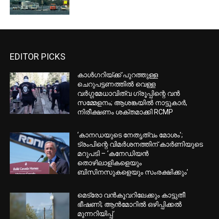
EDITOR PICKS
കാൾഗറിയ്ക്ക് പുറത്തുള്ള
ചെറുപട്ടണത്തിൽ വെള്ള
വർഗ്ഗമേധാവിത്വ ഗ്രൂപ്പിന്റെ വൻ
സമ്മേളനം; ആശങ്കയിൽ നാട്ടുകാർ,
നിരീക്ഷണം ശക്തമാക്കി RCMP
‘കാനഡയുടെ നേതൃത്വം മോശം’;
ട്രംപിന്റെ വിമർശനത്തിന് കാർണിയുടെ
മറുപടി – ‘കനേഡിയൻ
തൊഴിലാളികളെയും
ബിസിനസുകളെയും സംരക്ഷിക്കും’
മെട്രോ വൻകൂവറിലേക്കും കാട്ടുതീ
ഭീഷണി; ആൻമോറിൽ ഒഴിപ്പിക്കൽ
മുന്നറിയിപ്പ്