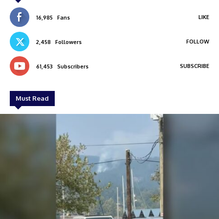
LIKE
16,985
Fans
FOLLOW
2,458
Followers
SUBSCRIBE
61,453
Subscribers
Must Read