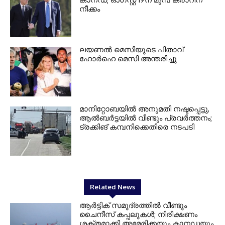
നീക്കം
ലയണൽ മെസിയുടെ പിതാവ്
ഹോർഹെ മെസി അന്തരിച്ചു
മാനിറ്റോബയിൽ അനുമതി നഷ്ടപ്പെട്ടു,
ആൽബർട്ടയിൽ വീണ്ടും പ്രവർത്തനം;
ട്രക്കിങ് കമ്പനിക്കെതിരെ നടപടി
Related News
ആർട്ടിക് സമുദ്രത്തിൽ വീണ്ടും
ചൈനീസ് കപ്പലുകൾ; നിരീക്ഷണം
ശക്തമാക്കി അമേരിക്കയും കാനഡയും