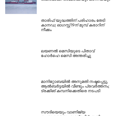
താരിഫ് യുദ്ധത്തിന് പരിഹാരം തേടി
കാനഡ; ഓഗസ്റ്റ് 19ന് മുമ്പ് കരാറിന്
നീക്കം
ലയണൽ മെസിയുടെ പിതാവ്
ഹോർഹെ മെസി അന്തരിച്ചു
മാനിറ്റോബയിൽ അനുമതി നഷ്ടപ്പെട്ടു,
ആൽബർട്ടയിൽ വീണ്ടും പ്രവർത്തനം;
ട്രക്കിങ് കമ്പനിക്കെതിരെ നടപടി
സൗദിയെയും വാണിജ്യ