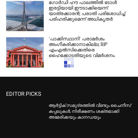
ഗോർഡി ഹൗ പാലത്തിൽ ടോൾ
ഇരട്ടിയായി ഈടാക്കിയെന്ന്
യാത്രക്കാരൻ; പരാതി പരിശോധിച്ച്
പരിഹരിക്കുമെന്ന് അധികൃതർ
‘പാക്കിസ്ഥാനി’ പരാമർശം
അംഗീകരിക്കാനാകില്ല; BJP
എംഎൽസിക്കെതിരെ
ഹൈക്കോടതിയുടെ വിമർശനം
EDITOR PICKS
ആർട്ടിക് സമുദ്രത്തിൽ വീണ്ടും ചൈനീസ്
കപ്പലുകൾ; നിരീക്ഷണം ശക്തമാക്കി
അമേരിക്കയും കാനഡയും