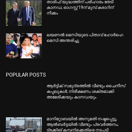
താരിഫ് യുദ്ധത്തിന് പരിഹാരം തേടി
കാനഡ; ഓഗസ്റ്റ് 19ന് മുമ്പ് കരാറിന്
നീക്കം
ലയണൽ മെസിയുടെ പിതാവ് ഹോർഹെ
മെസി അന്തരിച്ചു
POPULAR POSTS
ആർട്ടിക് സമുദ്രത്തിൽ വീണ്ടും ചൈനീസ്
കപ്പലുകൾ; നിരീക്ഷണം ശക്തമാക്കി
അമേരിക്കയും കാനഡയും
മാനിറ്റോബയിൽ അനുമതി നഷ്ടപ്പെട്ടു,
ആൽബർട്ടയിൽ വീണ്ടും പ്രവർത്തനം;
ട്രക്കിങ് കമ്പനിക്കെതിരെ നടപടി