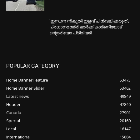
‘ഇന്ധന നികുതി ഇളവ് പിൻവലിക്കരുത്’;
പ്രധാനമന്ത്രി മാർക്ക് കാർണിയോട്
ഒന്റാരിയോ പ്രീമിയർ
POPULAR CATEGORY
Home Banner Feature
53473
Home Banner Slider
53462
Latest news
49849
Header
47840
Canada
27901
Special
20160
Local
16147
International
15884