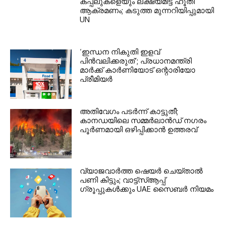
കപ്പലുകളെയും ലക്ഷ്യമിട്ട് ഹൂതി
ആക്രമണം; കടുത്ത മുന്നറിയിപ്പുമായി
UN
‘ഇന്ധന നികുതി ഇളവ്
പിൻവലിക്കരുത്’; പ്രധാനമന്ത്രി
മാർക്ക് കാർണിയോട് ഒന്റാരിയോ
പ്രീമിയർ
അതിവേഗം പടർന്ന് കാട്ടുതീ;
കാനഡയിലെ സമ്മർലാൻഡ് നഗരം
പൂർണമായി ഒഴിപ്പിക്കാൻ ഉത്തരവ്
വ്യാജവാർത്ത ഷെയർ ചെയ്താൽ
പണി കിട്ടും; വാട്ട്‌സ്ആപ്പ്
ഗ്രൂപ്പുകൾക്കും UAE സൈബർ നിയമം