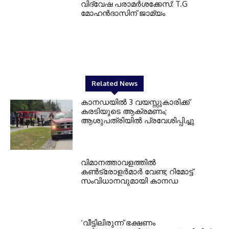
വിദ്വേഷ പരാമർശക്കേസ്: T.G
മോഹൻദാസിന് ജാമ്യം
Related News
കാനഡയിൽ 3 വയസ്സുകാരിക്ക്
കരടിയുടെ ആക്രമണം;
ആശുപത്രിയിൽ പ്രവേശിപ്പിച്ചു
വിമാനത്താവളത്തിൽ
കൺട്രോളർമാർ വേണ്ട; റിമോട്ട്
സംവിധാനവുമായി കാനഡ
‘വീട്ടിലിരുന്ന് ഭക്ഷണം