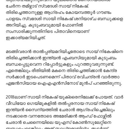
ചേർന്ന തമിഴ്നാട് സ്വദേശി സായ് നികേഷ്.
തിരിച്ചെത്താനുള്ള ആഗ്രഹം കോയമ്പത്തൂർ ഗൗണ്ടം
പാളയം സ്വദേശി സായി നികേഷ് ശനിയാഴ്ച ബന്ധുക്കളെ
അറിയിച്ചു. കുടുംബവുമായി ഫോണിൽ
സംസാരിക്കുന്നതിനിടെ പിതാവിനെയാണ്
ഇക്കാര്യമറിയിച്ചത്.
മടങ്ങിവരാൻ താൽപ്പര്യമറിയിച്ചതോടെ സായ് നികേഷിനെ
തിരിച്ചെത്തിക്കാൻ ഇന്ത്യൻ എംബസിയുമായി കുടുംബം
ബന്ധപ്പെട്ടുവെന്ന റിപ്പോർട്ടുകളും പുറത്തുവരുന്നുണ്ട്.
ഏതെങ്കിലും രീതിയിൽ മകനെ തിരിച്ചെത്തിക്കാൻ കേന്ദ്ര
സർക്കാർ ഇടപെടണമെന്ന് പിതാവ് രവിചന്ദ്രന്‍ വാര്‍ത്താ
ഏജന്‍സിയായ ഐഎഎന്‍സിനോട് മുൻപ് പറഞ്ഞിരുന്നു.
2018ലാണ് സായി നികേഷ് യുക്രൈനിലേക്ക് പോയത്. വാർ
വീഡിയോ ഗെയിമുകളിൽ തൽപ്പരനായ സായ് നികേഷ്
ഇന്ത്യൻ സൈന്യത്തിൽ ചേരാൻ ആഗ്രഹിച്ചെങ്കിലും
നടക്കാതെ വന്നതോടെ അമേരിക്കൻ ആംഡ് ഫോഴ്സിൽ
ചേരാൻ ചെന്നൈയിലെ യുഎസ് കോൺസുലേറ്റിനെ
ബന്ധപ്പെട്ടെങ്കിലും അത് സാധ്യമായില്ല. തുടർന്ന്