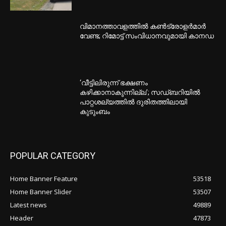
വിമാനത്താവളത്തിൽ കൺട്രോളർമാർ
വേണ്ട; റിമോട്ട് സംവിധാനവുമായി കാനഡ
‘വീട്ടിലിരുന്ന് ഭക്ഷണം
കഴിക്കാനാകുന്നില്ല’; സഡ്ബറിയിൽ
പാറ്റശല്യത്തിൽ ദുരിതത്തിലായി
കുടുംബം
POPULAR CATEGORY
Home Banner Feature
53518
Home Banner Slider
53507
Latest news
49889
Header
47873