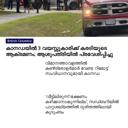
British Columbia
കാനഡയിൽ 3 വയസ്സുകാരിക്ക് കരടിയുടെ
ആക്രമണം; ആശുപത്രിയിൽ പ്രവേശിപ്പിച്ചു
വിമാനത്താവളത്തിൽ
കൺട്രോളർമാർ വേണ്ട; റിമോട്ട്
സംവിധാനവുമായി കാനഡ
‘വീട്ടിലിരുന്ന് ഭക്ഷണം
കഴിക്കാനാകുന്നില്ല’; സഡ്ബറിയിൽ
പാറ്റശല്യത്തിൽ ദുരിതത്തിലായി
കുടുംബം