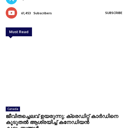
SUBSCRIBE
61,453
Subscribers
Must Read
Canada
ജീവിതച്ചെലവ് ഉയരുന്നു; ക്രെഡിറ്റ് കാർഡിനെ
കൂടുതൽ ആശ്രയിച്ച് കനേഡിയൻ
കുടുംബങ്ങൾ