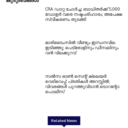
CRA ഡാറ്റ ചോർച്ച: ബാധിതർക്ക് 5,000
ഡോളർ വരെ നഷ്ടപരിഹാരം; അപേക്ഷ
സ്വീകരണം തുടങ്ങി
മാരിടൈംസിൽ വീണ്ടും ഇന്ധനവില
ഇടിഞ്ഞു; പെട്രോളിനും ഡീസലിനും
വൻ വിലക്കുറവ്
സൽസ ഓൺ സെന്റ് ക്ലെയർ
വെടിവെപ്പ്: പ്രതികൾ അറസ്റ്റിൽ;
വിവരങ്ങൾ പുറത്തുവിടാൻ ടൊറന്റോ
പൊലീസ്
Related News