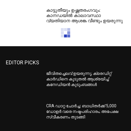
കാട്ടുതീയും ഉഷ്ണതരംഗവും:
കാനഡയിൽ കാലാവസ്ഥാ
വ്യതിയാന ആശങ്ക വീണ്ടും ഉയരുന്നു
EDITOR PICKS
ജീവിതച്ചെലവ് ഉയരുന്നു; ക്രെഡിറ്റ്
കാർഡിനെ കൂടുതൽ ആശ്രയിച്ച്
കനേഡിയൻ കുടുംബങ്ങൾ
CRA ഡാറ്റ ചോർച്ച: ബാധിതർക്ക് 5,000
ഡോളർ വരെ നഷ്ടപരിഹാരം; അപേക്ഷ
സ്വീകരണം തുടങ്ങി