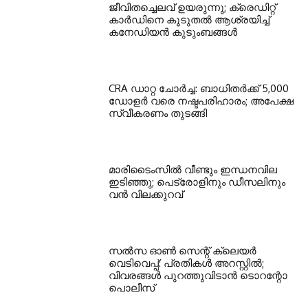
ജീവിതച്ചെലവ് ഉയരുന്നു; ക്രെഡിറ്റ്
കാർഡിനെ കൂടുതൽ ആശ്രയിച്ച്
കനേഡിയൻ കുടുംബങ്ങൾ
CRA ഡാറ്റ ചോർച്ച: ബാധിതർക്ക് 5,000
ഡോളർ വരെ നഷ്ടപരിഹാരം; അപേക്ഷ
സ്വീകരണം തുടങ്ങി
മാരിടൈംസിൽ വീണ്ടും ഇന്ധനവില
ഇടിഞ്ഞു; പെട്രോളിനും ഡീസലിനും
വൻ വിലക്കുറവ്
സൽസ ഓൺ സെന്റ് ക്ലെയർ
വെടിവെപ്പ്: പ്രതികൾ അറസ്റ്റിൽ;
വിവരങ്ങൾ പുറത്തുവിടാൻ ടൊറന്റോ
പൊലീസ്