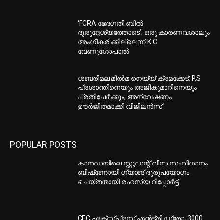
‘FCRA ഭേദഗതി ബിൽ
ദുരുദ്ദേശ്യത്തോടെ’; ഒരു കാരണവശാലും
അംഗീകരിക്കില്ലെന്ന് K.C
വേണുഗോപാൽ
ശബരിമല മിൽമ നെയ്യ് ക്രമക്കേട്: P.S
പ്രശാന്തിനെയും അജികുമാറിനെയും
പ്രതിചേർക്കും; അന്വേഷണം
ഊർജിതമാക്കി വിജിലൻസ്
POPULAR POSTS
കാനഡയിലെ സ്റ്റുഡന്റ് വീസ സംവിധാനം
ബിഷ്‌ണോയി ഗ്യാങ് ദുരുപയോഗം
ചെയ്തതായി രഹസ്യ റിപ്പോർട്ട്
CEC എക്‌സ്പ്രസ് എന്‍ട്രി ഡ്രോ: 3000