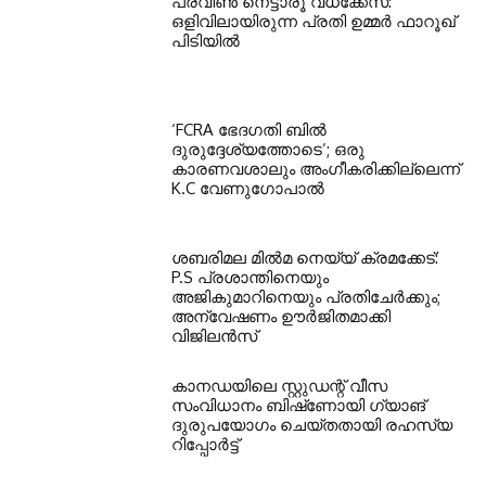
പ്രവീൺ നെട്ടാരൂ വധക്കേസ്:
ഒളിവിലായിരുന്ന പ്രതി ഉമ്മർ ഫാറൂഖ്
പിടിയിൽ
‘FCRA ഭേദഗതി ബിൽ
ദുരുദ്ദേശ്യത്തോടെ’; ഒരു
കാരണവശാലും അംഗീകരിക്കില്ലെന്ന്
K.C വേണുഗോപാൽ
ശബരിമല മിൽമ നെയ്യ് ക്രമക്കേട്:
P.S പ്രശാന്തിനെയും
അജികുമാറിനെയും പ്രതിചേർക്കും;
അന്വേഷണം ഊർജിതമാക്കി
വിജിലൻസ്
കാനഡയിലെ സ്റ്റുഡന്റ് വീസ
സംവിധാനം ബിഷ്‌ണോയി ഗ്യാങ്
ദുരുപയോഗം ചെയ്തതായി രഹസ്യ
റിപ്പോർട്ട്