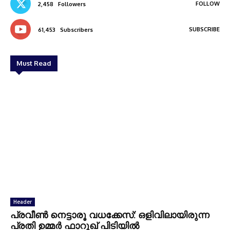
FOLLOW
2,458
Followers
SUBSCRIBE
61,453
Subscribers
Must Read
Header
പ്രവീൺ നെട്ടാരൂ വധക്കേസ്: ഒളിവിലായിരുന്ന
പ്രതി ഉമ്മർ ഫാറൂഖ് പിടിയിൽ