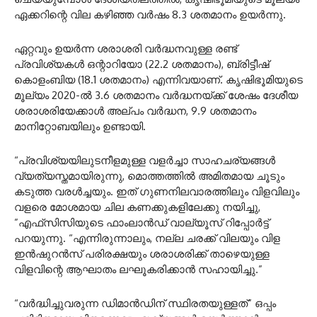
ഏക്കറിന്റെ വില കഴിഞ്ഞ വർഷം 8.3 ശതമാനം ഉയർന്നു.
ഏറ്റവും ഉയർന്ന ശരാശരി വർദ്ധനവുള്ള രണ്ട്
പ്രവിശ്യകൾ ഒന്റാറിയോ (22.2 ശതമാനം), ബ്രിട്ടീഷ്
കൊളംബിയ (18.1 ശതമാനം) എന്നിവയാണ്. കൃഷിഭൂമിയുടെ
മൂല്യം 2020-ൽ 3.6 ശതമാനം വർദ്ധനയ്ക്ക് ശേഷം ദേശീയ
ശരാശരിയേക്കാൾ അല്പം വർദ്ധന, 9.9 ശതമാനം
മാനിറ്റോബയിലും ഉണ്ടായി.
“പ്രവിശ്യയിലുടനീളമുള്ള വളർച്ചാ സാഹചര്യങ്ങൾ
വ്യത്യസ്തമായിരുന്നു, മൊത്തത്തിൽ അമിതമായ ചൂടും
കടുത്ത വരൾച്ചയും. ഇത് ഗുണനിലവാരത്തിലും വിളവിലും
വളരെ മോശമായ ചില കണക്കുകളിലേക്കു നയിച്ചു,
”എഫ്‌സി‌സിയുടെ ഫാംലാൻഡ് വാല്യൂസ് റിപ്പോർട്ട്
പറയുന്നു. “എന്നിരുന്നാലും, നല്ല ചരക്ക് വിലയും വിള
ഇൻഷുറൻസ് പരിരക്ഷയും ശരാശരിക്ക് താഴെയുള്ള
വിളവിന്റെ ആഘാതം ലഘൂകരിക്കാൻ സഹായിച്ചു.”
“വർദ്ധിച്ചുവരുന്ന ഡിമാൻഡിന് സ്ഥിരതയുള്ളത്” ഒപ്പം