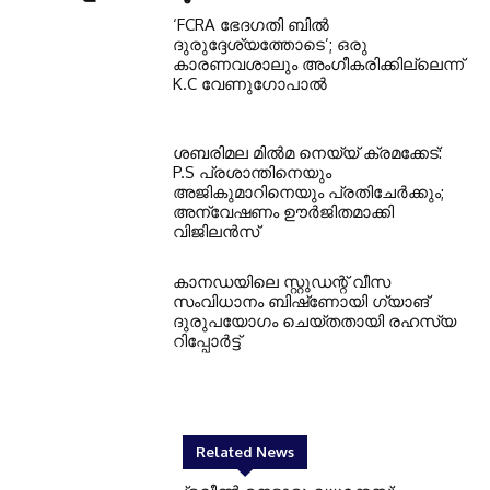
‘FCRA ഭേദഗതി ബിൽ
ദുരുദ്ദേശ്യത്തോടെ’; ഒരു
കാരണവശാലും അംഗീകരിക്കില്ലെന്ന്
K.C വേണുഗോപാൽ
ശബരിമല മിൽമ നെയ്യ് ക്രമക്കേട്:
P.S പ്രശാന്തിനെയും
അജികുമാറിനെയും പ്രതിചേർക്കും;
അന്വേഷണം ഊർജിതമാക്കി
വിജിലൻസ്
കാനഡയിലെ സ്റ്റുഡന്റ് വീസ
സംവിധാനം ബിഷ്‌ണോയി ഗ്യാങ്
ദുരുപയോഗം ചെയ്തതായി രഹസ്യ
റിപ്പോർട്ട്
Related News