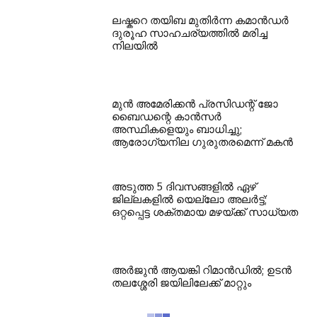
ലഷ്കറെ തയിബ മുതിർന്ന കമാൻഡർ
ദുരൂഹ സാഹചര്യത്തിൽ മരിച്ച
നിലയിൽ
മുന്‍ അമേരിക്കന്‍ പ്രസിഡന്റ് ജോ
ബൈഡന്റെ കാന്‍സര്‍
അസ്ഥികളെയും ബാധിച്ചു;
ആരോഗ്യനില ഗുരുതരമെന്ന് മകന്‍
അടുത്ത 5 ദിവസങ്ങളിൽ ഏഴ്
ജില്ലകളിൽ യെല്ലോ അലർട്ട്;
ഒറ്റപ്പെട്ട ശക്തമായ മഴയ്ക്ക് സാധ്യത
അര്‍ജുന്‍ ആയങ്കി റിമാന്‍ഡില്‍; ഉടന്‍
തലശ്ശേരി ജയിലിലേക്ക് മാറ്റും