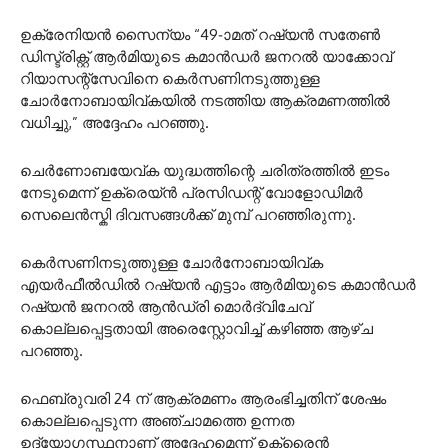
ഉക്രേനിയൻ സൈന്യം “49-ാമത് റഷ്യൻ സതേൺ
ഡിസ്ട്രിക്റ്റ് ആർമിയുടെ കമാൻഡർ ജനറൽ യാക്കോവ്
റിയാസന്റ്സേവിനെ കെർസണിനടുത്തുള്ള
ചോർനോബായിവ്കയിൽ നടത്തിയ ആക്രമണത്തിൽ
വധിച്ചു,” അദ്ദേഹം പറഞ്ഞു.
ചെർണോബയേവ്ക യുദ്ധത്തിന്റെ ചരിത്രത്തിൽ ഇടം
നേടുമെന്ന് ഉക്രെയ്ൻ പ്രസിഡന്റ് വോളോഡിമർ
സെലെൻസ്കി ദിവസങ്ങൾക്ക് മുമ്പ് പറഞ്ഞിരുന്നു.
കെർസണിനടുത്തുള്ള ചോർനോബായിവ്ക
എയർഫീൽഡിൽ റഷ്യൻ എട്ടാം ആർമിയുടെ കമാൻഡർ
റഷ്യൻ ജനറൽ ആൻഡ്രി മൊർദ്‌വിചേവ്
കൊല്ലപ്പെട്ടതായി അരെസ്റ്റോവിച്ച് കഴിഞ്ഞ ആഴ്ച
പറഞ്ഞു.
ഫെബ്രുവരി 24 ന് ആക്രമണം ആരംഭിച്ചതിന് ശേഷം
കൊല്ലപ്പെടുന്ന അഞ്ചാമത്തെ ഉന്നത
ഉദ്യോഗസ്ഥനാണ് അദ്ദേഹമെന്ന് ഉക്രൈൻ