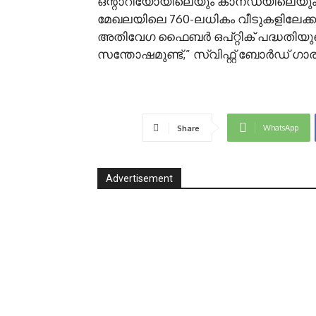
ഒന്റാറിയോയിലെയും കാനഡയിലെയും 
മേഖലയിലെ 760-ലധികം വീടുകളിലേക്കു
അതിവേഗ ഫൈബർ ഒപ്റ്റിക് പദ്ധതിയുട
സന്തോഷമുണ്ട്,” സ്വിഫ്റ്റ് ബോർഡ് ഗാരി
WhatsApp
Share
Advertisement