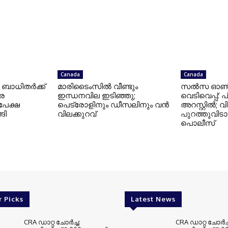
Canada
Canada
: ബാധിതർക്ക്
മാരിടൈംസിൽ വീണ്ടും
സൽസ ഓൺ സ
െ
ഇന്ധനവില ഇടിഞ്ഞു;
വെടിവെപ്പ്:
പേക്ഷ
പെട്രോളിനും ഡീസലിനും വൻ
അറസ്റ്റിൽ; 
ങി
വിലക്കുറവ്
പുറത്തുവിട
പൊലീസ്
r Picks
Latest News
CRA ഡാറ്റ ചോർച്ച:
CRA ഡാറ്റ ചോർച്