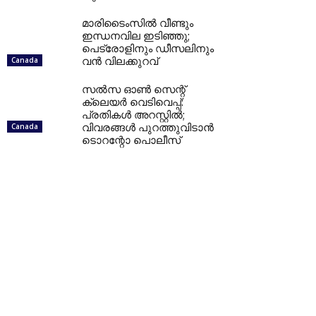
മാരിടൈംസിൽ വീണ്ടും
ഇന്ധനവില ഇടിഞ്ഞു;
പെട്രോളിനും ഡീസലിനും
വൻ വിലക്കുറവ്
Canada
സൽസ ഓൺ സെന്റ്
ക്ലെയർ വെടിവെപ്പ്:
പ്രതികൾ അറസ്റ്റിൽ;
വിവരങ്ങൾ പുറത്തുവിടാൻ
Canada
ടൊറന്റോ പൊലീസ്