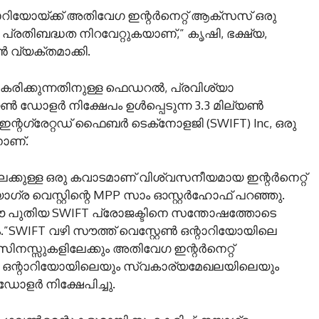
ാറിയോയ്ക്ക് അതിവേഗ ഇന്റർനെറ്റ് ആക്സസ് ഒരു
്രതിബദ്ധത നിറവേറ്റുകയാണ്,” കൃഷി, ഭക്ഷ്യ,
 വ്യക്തമാക്കി.
ിക്കുന്നതിനുള്ള ഫെഡറൽ, പ്രവിശ്യാ
്യൺ ഡോളർ നിക്ഷേപം ഉൾപ്പെടുന്ന 3.3 മില്യൺ
ഇന്റഗ്രേറ്റഡ് ഫൈബർ ടെക്‌നോളജി (SWIFT) Inc, ഒരു
ാണ്.
േക്കുള്ള ഒരു കവാടമാണ് വിശ്വസനീയമായ ഇന്റർനെറ്റ്
്ര വെസ്റ്റിന്റെ MPP സാം ഓസ്റ്റർഹോഫ് പറഞ്ഞു.
ഈ പുതിയ SWIFT പ്രോജക്ടിനെ സന്തോഷത്തോടെ
.”SWIFT വഴി സൗത്ത് വെസ്റ്റേൺ ഒന്റാറിയോയിലെ
ിസിനസ്സുകളിലേക്കും അതിവേഗ ഇന്റർനെറ്റ്
ം ഒന്റാറിയോയിലെയും സ്വകാര്യമേഖലയിലെയും
ോളർ നിക്ഷേപിച്ചു.