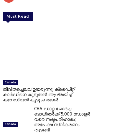
Must Read
Canada
ജീവിതച്ചെലവ് ഉയരുന്നു; ക്രെഡിറ്റ്
കാർഡിനെ കൂടുതൽ ആശ്രയിച്ച്
കനേഡിയൻ കുടുംബങ്ങൾ
CRA ഡാറ്റ ചോർച്ച:
ബാധിതർക്ക് 5,000 ഡോളർ
വരെ നഷ്ടപരിഹാരം;
അപേക്ഷ സ്വീകരണം
Canada
തുടങ്ങി