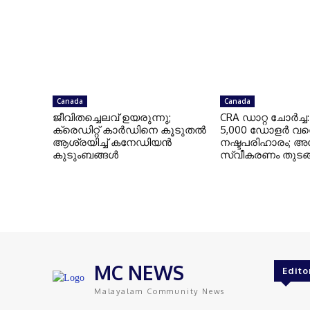
Canada
Canada
ജീവിതച്ചെലവ് ഉയരുന്നു;
CRA ഡാറ്റ ചോർച്ച
ക്രെഡിറ്റ് കാർഡിനെ കൂടുതൽ
5,000 ഡോളർ വര
ആശ്രയിച്ച് കനേഡിയൻ
നഷ്ടപരിഹാരം; അ
കുടുംബങ്ങൾ
സ്വീകരണം തുടങ്
MC NEWS
Edito
Malayalam Community News