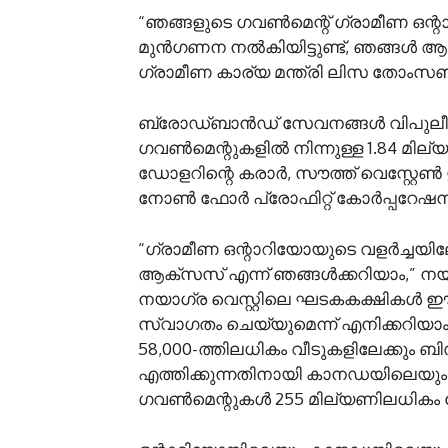
“ഞങ്ങളുടെ ഗവൺമെന്റ് ഗ്രാമീണ ഒന്റ
മുൻഗണന നൽകിയിട്ടുണ്ട്, ഞങ്ങൾ ആ പ
ഗ്രാമീണ കാര്യ മന്ത്രി ലിസ തോംസൺ
ബ്രോഡ്‌ബാൻഡ് സേവനങ്ങൾ വിപുലീകര
ഗവൺമെന്റുകളിൽ നിന്നുള്ള 1.84 മില
ഡോളറിന്റെ കരാർ, സൗത്ത് വെസ്റ്റേൺ 
നോൺ ഫോർ പ്രോഫിറ്റ് കോർപ്പറേഷന
“ഗ്രാമീണ ഒന്റാറിയോയുടെ വളർച്ചയില
ആക്സസ് എന്ന് ഞങ്ങൾക്കറിയാം,” നയാഗ
നയാഗ്ര വെസ്റ്റിലെ ഘടകകക്ഷികൾ 
സ്വാഗതം ചെയ്യുമെന്ന് എനിക്കറിയാം
58,000-ത്തിലധികം വീടുകളിലേക്കും ബ
എത്തിക്കുന്നതിനായി കാനഡയിലെയു
ഗവൺമെന്റുകൾ 255 മില്യണിലധികം ഡ