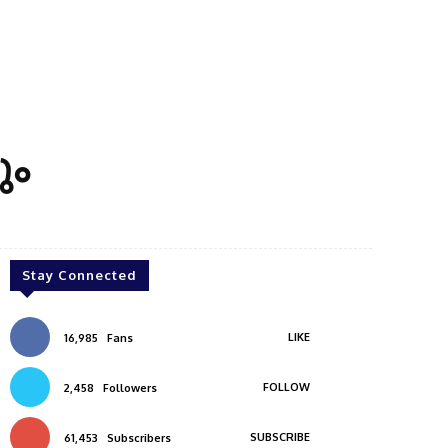
ും
Stay Connected
LIKE
16,985
Fans
FOLLOW
2,458
Followers
SUBSCRIBE
61,453
Subscribers