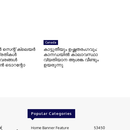
Canada
െന്റ് ക്ലെയർ
കാട്ടുതീയും ഉഷ്ണതരംഗവും:
 പ്രതികൾ
കാനഡയിൽ കാലാവസ്ഥാ
വിവരങ്ങൾ
വ്യതിയാന ആശങ്ക വീണ്ടും
ാൻ ടൊറന്റോ
ഉയരുന്നു
Popular Categories
ച:
Home Banner Feature
53450