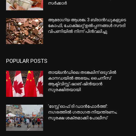
സർക്കാർ
ആരോഗ്യ ആശങ്ക: 3 ബ്രാൻഡുകളുടെ
കോഫി, ചോക്ലേറ്റ് ഉൽപ്പന്നങ്ങൾ സൗദി
വിപണിയിൽ നിന്ന് പിൻവലിച്ചു
POPULAR POSTS
തായ്‌ലൻഡിലെ തടങ്കലിന് ഒടുവിൽ
കാനഡയിൽ അഭയം; ചൈനീസ്
ആക്ടിവിസ്റ്റ് ഷാങ് ഷിൻയാൻ
സുരക്ഷിതയായി
‘ടേസ്റ്റ് ഓഫ് ദി ഡാന്‍ഫോര്‍ത്ത്’:
നഗരത്തില്‍ ഗതാഗത നിയന്ത്രണം;
സുരക്ഷ ശക്തമാക്കി പോലീസ്