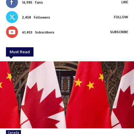
LIKE
16,985
Fans
FOLLOW
2,458
Followers
SUBSCRIBE
61,453
Subscribers
Must Read
Canada