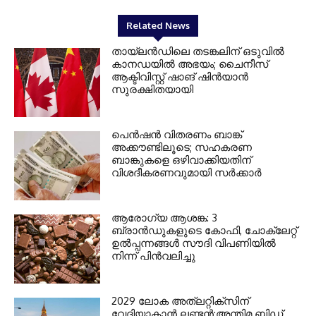
Related News
തായ്‌ലൻഡിലെ തടങ്കലിന് ഒടുവിൽ
കാനഡയിൽ അഭയം; ചൈനീസ്
ആക്ടിവിസ്റ്റ് ഷാങ് ഷിൻയാൻ
സുരക്ഷിതയായി
പെൻഷൻ വിതരണം ബാങ്ക്
അക്കൗണ്ടിലൂടെ; സഹകരണ
ബാങ്കുകളെ ഒഴിവാക്കിയതിന്
വിശദീകരണവുമായി സർക്കാർ
ആരോഗ്യ ആശങ്ക: 3
ബ്രാൻഡുകളുടെ കോഫി, ചോക്ലേറ്റ്
ഉൽപ്പന്നങ്ങൾ സൗദി വിപണിയിൽ
നിന്ന് പിൻവലിച്ചു
2029 ലോക അത്ലറ്റിക്സിന്
വേദിയാകാന്‍ ലണ്ടന്‍;അന്തിമ ബിഡ്