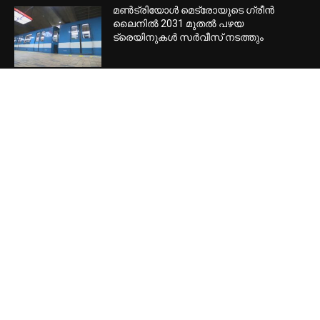
മണ്‍ട്രിയോള്‍ മെട്രോയുടെ ഗ്രീന്‍
ലൈനില്‍ 2031 മുതല്‍ പഴയ
ട്രെയിനുകള്‍ സര്‍വീസ് നടത്തും
POPULAR CATEGORY
Home Banner Feature
53442
Home Banner Slider
53431
Latest news
49818
Header
47809
Canada
27886
Special
20160
Local
16147
International
15881