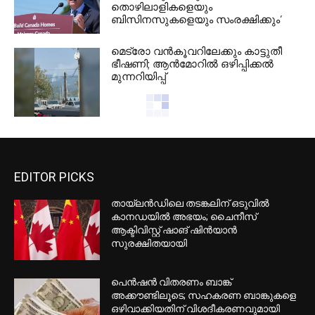
തൊഴിലാളികളെയും
ബിസിനസുകളെയും സംരക്ഷിക്കും’
മെട്രോ വൻകൂവറിലേക്കും കാട്ടുതീ
ഭീഷണി; ആൻമോറിൽ ഒഴിപ്പിക്കൽ
മുന്നറിയിപ്പ്
EDITOR PICKS
തായ്‌ലൻഡിലെ തടങ്കലിന് ഒടുവിൽ
കാനഡയിൽ അഭയം; ചൈനീസ്
ആക്ടിവിസ്റ്റ് ഷാങ് ഷിൻയാൻ
സുരക്ഷിതയായി
പെൻഷൻ വിതരണം ബാങ്ക്
അക്കൗണ്ടിലൂടെ; സഹകരണ ബാങ്കുകളെ
ഒഴിവാക്കിയതിന് വിശദീകരണവുമായി