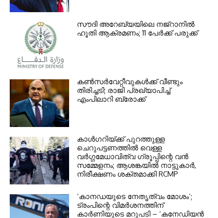
സൗദി അറേബ്യയിലെ നജ്റാനില്‍
ഹൂതി ആക്രമണം; 11 പേര്‍ക്ക് പരുക്ക്
കണ്‍സര്‍വേറ്റീവുകള്‍ക്ക് വീണ്ടും
തിരിച്ചടി; രാജി പ്രഖ്യാപിച്ച്
എംപിലാറി ബ്രോക്ക്
കാൾഗറിയ്ക്ക് പുറത്തുള്ള
ചെറുപട്ടണത്തിൽ വെള്ള
വർഗ്ഗമേധാവിത്വ ഗ്രൂപ്പിന്റെ വൻ
സമ്മേളനം; ആശങ്കയിൽ നാട്ടുകാർ,
നിരീക്ഷണം ശക്തമാക്കി RCMP
‘കാനഡയുടെ നേതൃത്വം മോശം’;
ട്രംപിന്റെ വിമർശനത്തിന്
കാർണിയുടെ മറുപടി – ‘കനേഡിയൻ