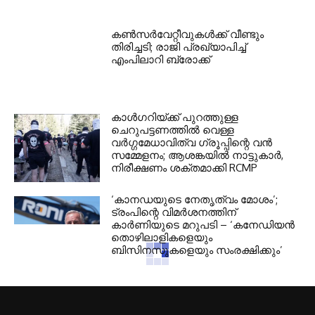
കണ്‍സര്‍വേറ്റീവുകള്‍ക്ക് വീണ്ടും
തിരിച്ചടി; രാജി പ്രഖ്യാപിച്ച്
എംപിലാറി ബ്രോക്ക്
കാൾഗറിയ്ക്ക് പുറത്തുള്ള
ചെറുപട്ടണത്തിൽ വെള്ള
വർഗ്ഗമേധാവിത്വ ഗ്രൂപ്പിന്റെ വൻ
സമ്മേളനം; ആശങ്കയിൽ നാട്ടുകാർ,
നിരീക്ഷണം ശക്തമാക്കി RCMP
‘കാനഡയുടെ നേതൃത്വം മോശം’;
ട്രംപിന്റെ വിമർശനത്തിന്
കാർണിയുടെ മറുപടി – ‘കനേഡിയൻ
തൊഴിലാളികളെയും
ബിസിനസുകളെയും സംരക്ഷിക്കും’