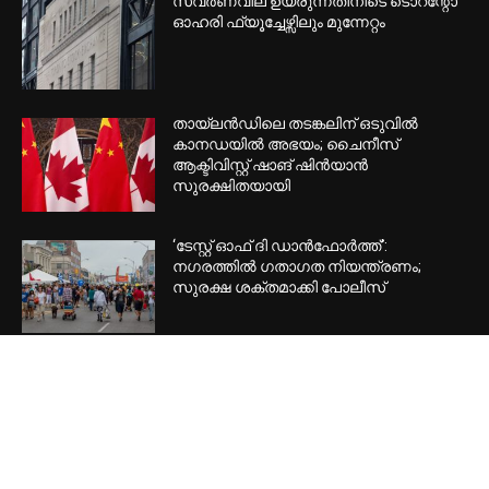
സ്വർണവില ഉയരുന്നതിനിടെ ടൊറന്റോ
ഓഹരി ഫ്യൂച്ചേഴ്സിലും മുന്നേറ്റം
തായ്‌ലൻഡിലെ തടങ്കലിന് ഒടുവിൽ
കാനഡയിൽ അഭയം; ചൈനീസ്
ആക്ടിവിസ്റ്റ് ഷാങ് ഷിൻയാൻ
സുരക്ഷിതയായി
‘ടേസ്റ്റ് ഓഫ് ദി ഡാന്‍ഫോര്‍ത്ത്’:
നഗരത്തില്‍ ഗതാഗത നിയന്ത്രണം;
സുരക്ഷ ശക്തമാക്കി പോലീസ്
POPULAR CATEGORY
Home Banner Feature
53443
Home Banner Slider
53432