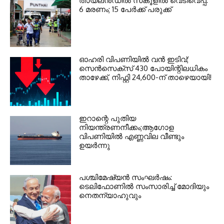
തായ്‌ലന്‍ഡില്‍ സ്‌കൂളില്‍ വെടിവെപ്പ്:
6 മരണം; 15 പേര്‍ക്ക് പരുക്ക്
ഓഹരി വിപണിയില്‍ വന്‍ ഇടിവ്;
സെന്‍സെക്‌സ് 430 പോയിന്റിലധികം
താഴേക്ക്, നിഫ്റ്റി 24,600-ന് താഴെയായി!
ഇറാന്റെ പുതിയ
നിയന്ത്രണനീക്കം;ആഗോള
വിപണിയിൽ എണ്ണവില വീണ്ടും
ഉയർന്നു
പശ്ചിമേഷ്യന്‍ സംഘര്‍ഷം:
ടെലിഫോണില്‍ സംസാരിച്ച് മോദിയും
നെതന്യാഹുവും