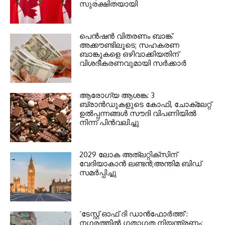
സുരക്ഷിതയായി
പെൻഷൻ വിതരണം ബാങ്ക്
അക്കൗണ്ടിലൂടെ; സഹകരണ
ബാങ്കുകളെ ഒഴിവാക്കിയതിന്
വിശദീകരണവുമായി സർക്കാർ
ആരോഗ്യ ആശങ്ക: 3
ബ്രാൻഡുകളുടെ കോഫി, ചോക്ലേറ്റ്
ഉൽപ്പന്നങ്ങൾ സൗദി വിപണിയിൽ
നിന്ന് പിൻവലിച്ചു
2029 ലോക അത്ലറ്റിക്സിന്
വേദിയാകാന്‍ ലണ്ടന്‍;അന്തിമ ബിഡ്
സമര്‍പ്പിച്ചു
‘ടേസ്റ്റ് ഓഫ് ദി ഡാന്‍ഫോര്‍ത്ത്’:
നഗരത്തില്‍ ഗതാഗത നിയന്ത്രണം;