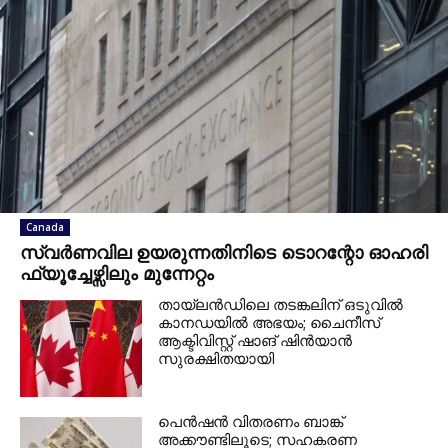
Canada
സ്വർണവില ഉയരുന്നതിനിടെ ടൊറന്റോ ഓഹരി
ഫ്യൂച്ചേഴ്സിലും മുന്നേറ്റം
തായ്‌ലൻഡിലെ തടങ്കലിന് ഒടുവിൽ
കാനഡയിൽ അഭയം; ചൈനീസ്
ആക്ടിവിസ്റ്റ് ഷാങ് ഷിൻയാൻ
സുരക്ഷിതയായി
പെൻഷൻ വിതരണം ബാങ്ക്
അക്കൗണ്ടിലൂടെ; സഹകരണ