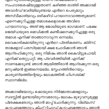
സംഹാരശേഷിയുള്ളതാണ്. കഴിഞ്ഞ രാത്രി അക്കാദമി
അവാര്‍ഡ് വേദിയിലുണ്ടായ എന്‍റെ പെരുമാറ്റം
അസ്വീകാര്യവും ഒഴികഴിവ് പറയാനാവാത്തതുമാണ്.
എന്നെക്കുറിച്ചുള്ള തമാശകളൊക്കെ അവിടെ
പറയാനാവും. അത് ആ ജോലിയുടെ ഭാഗമാണ്. പക്ഷേ
ജെയ്‍ഡയുടെ മെഡിക്കല്‍ കണ്ടീഷനെക്കുറിച്ചുള്ള ഒരു
തമാശ എനിക്ക് താങ്ങാനാവുന്ന ഒന്നല്ല.
വൈകാരികമായിരുന്നു എന്‍റെ പ്രതികരണം. ക്രിസ്,
താങ്കളോട് പരസ്യമായി ക്ഷമ ചോദിക്കാന്‍ ഞാന്‍
ആഗ്രഹിക്കുന്നു. ഒരു നിമിഷം ഞാന്‍ കൈവിട്ടുപോയി,
എനിക്ക് തെറ്റുപറ്റി. ആ പ്രവര്‍ത്തിയില്‍ എനിക്ക്
നാണക്കേടുണ്ട്. ഞാന്‍ ആയിത്തീരാന്‍ ആഗ്രക്കുന്ന ഒരു
മനുഷ്യന്‍ ഇങ്ങനെയല്ല. സ്നേഹത്തിന്‍റെയും
കാരുണ്യത്തിന്റെയും ലോകത്തില്‍ ഹിംസയ്ക്ക്
സ്ഥാനമില്ല.
അക്കാദമിയോടും ഷോയുടെ നിര്‍മ്മാതാക്കളോടും
സദസ്സില്‍ ഉണ്ടായിരുന്നവരോടും ലോകം മുഴുവനുമുള്ള
പ്രേക്ഷകരോടും ഞാന്‍ മാപ്പ് ചോദിക്കുന്നു. വില്യംസ്
കുടുംബത്തോടും കിംഗ് റിച്ചാഡ് കുടുംബത്തോടും ഞാന്‍