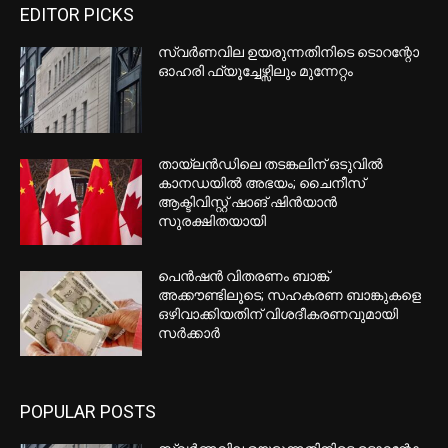
EDITOR PICKS
സ്വർണവില ഉയരുന്നതിനിടെ ടൊറന്റോ
ഓഹരി ഫ്യൂച്ചേഴ്സിലും മുന്നേറ്റം
തായ്‌ലൻഡിലെ തടങ്കലിന് ഒടുവിൽ
കാനഡയിൽ അഭയം; ചൈനീസ്
ആക്ടിവിസ്റ്റ് ഷാങ് ഷിൻയാൻ
സുരക്ഷിതയായി
പെൻഷൻ വിതരണം ബാങ്ക്
അക്കൗണ്ടിലൂടെ; സഹകരണ ബാങ്കുകളെ
ഒഴിവാക്കിയതിന് വിശദീകരണവുമായി
സർക്കാർ
POPULAR POSTS