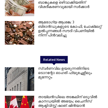
ബാങ്കുകളെ ഒഴിവാക്കിയതിന്
വിശദീകരണവുമായി സർക്കാർ
ആരോഗ്യ ആശങ്ക: 3
ബ്രാൻഡുകളുടെ കോഫി, ചോക്ലേറ്റ്
ഉൽപ്പന്നങ്ങൾ സൗദി വിപണിയിൽ
നിന്ന് പിൻവലിച്ചു
Related News
സ്വർണവില ഉയരുന്നതിനിടെ
ടൊറന്റോ ഓഹരി ഫ്യൂച്ചേഴ്സിലും
മുന്നേറ്റം
തായ്‌ലൻഡിലെ തടങ്കലിന് ഒടുവിൽ
കാനഡയിൽ അഭയം; ചൈനീസ്
ആക്ടിവിസ്റ്റ് ഷാങ് ഷിൻയാൻ