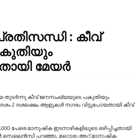
രതിസന്ധി : കീവ്
കുതിയും
തായി മേയർ
യെ തുടർന്നു കീവ് ജനസംഖ്യയുടെ പകുതിയും
ം 2 ദശലക്ഷം ആളുകൾ നഗരം വിട്ടുപോയതായി കീവ്
5,000 പേരെ മാനുഷിക ഇടനാഴികളിലൂടെ ഒഴിപ്പിച്ചതായി
സെലെൻസ്കി പറഞ്ഞു. മറ്റൊരു ആറ് മാനുഷിക