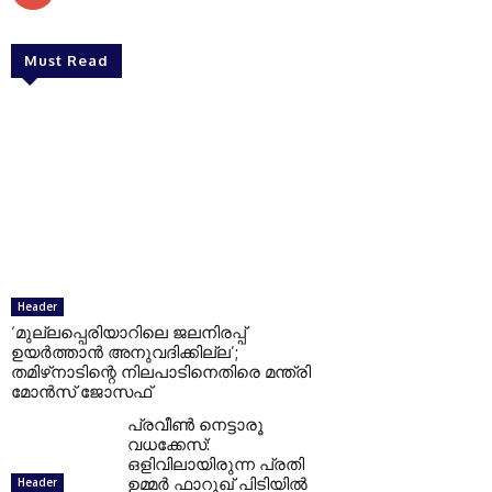
Must Read
Header
‘മുല്ലപ്പെരിയാറിലെ ജലനിരപ്പ്
ഉയർത്താൻ അനുവദിക്കില്ല’;
തമിഴ്‌നാടിന്റെ നിലപാടിനെതിരെ മന്ത്രി
മോൻസ് ജോസഫ്
പ്രവീൺ നെട്ടാരൂ
വധക്കേസ്:
ഒളിവിലായിരുന്ന പ്രതി
ഉമ്മർ ഫാറൂഖ് പിടിയിൽ
Header