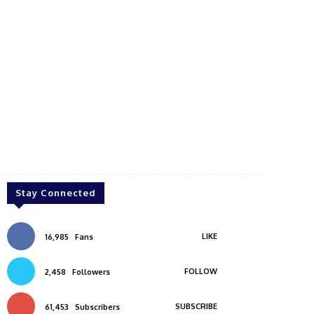
Stay Connected
LIKE
16,985
Fans
FOLLOW
2,458
Followers
SUBSCRIBE
61,453
Subscribers