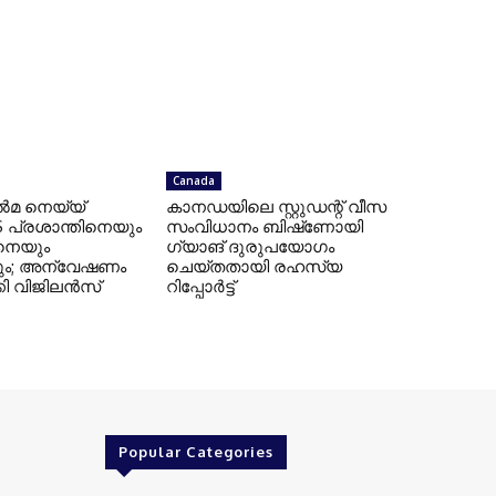
Canada
ൽമ നെയ്യ്
കാനഡയിലെ സ്റ്റുഡന്റ് വീസ
P.S പ്രശാന്തിനെയും
സംവിധാനം ബിഷ്‌ണോയി
നെയും
ഗ്യാങ് ദുരുപയോഗം
കും; അന്വേഷണം
ചെയ്തതായി രഹസ്യ
ി വിജിലൻസ്
റിപ്പോർട്ട്
Popular Categories