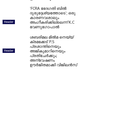
‘FCRA ഭേദഗതി ബിൽ
ദുരുദ്ദേശ്യത്തോടെ’; ഒരു
കാരണവശാലും
അംഗീകരിക്കില്ലെന്ന് K.C
Header
വേണുഗോപാൽ
ശബരിമല മിൽമ നെയ്യ്
ക്രമക്കേട്: P.S
പ്രശാന്തിനെയും
അജികുമാറിനെയും
Header
പ്രതിചേർക്കും;
അന്വേഷണം
ഊർജിതമാക്കി വിജിലൻസ്