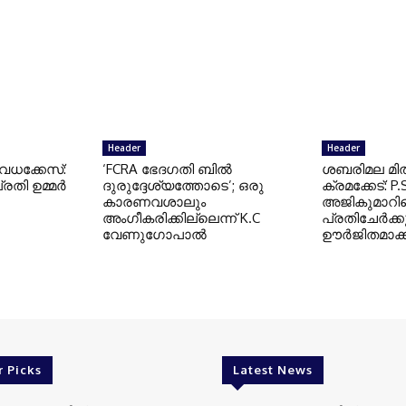
Header
Header
 വധക്കേസ്:
‘FCRA ഭേദഗതി ബിൽ
ശബരിമല മി
്രതി ഉമ്മർ
ദുരുദ്ദേശ്യത്തോടെ’; ഒരു
ക്രമക്കേട്: 
കാരണവശാലും
അജികുമാറി
അംഗീകരിക്കില്ലെന്ന് K.C
പ്രതിചേർക്
വേണുഗോപാൽ
ഊർജിതമാക്ക
r Picks
Latest News