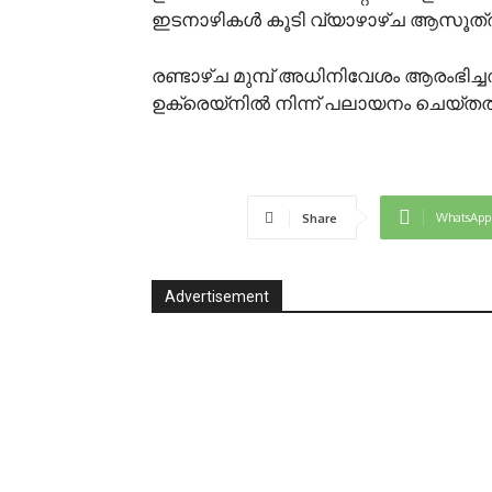
ഇടനാഴികൾ കൂടി വ്യാഴാഴ്ച ആസൂത്രണ
രണ്ടാഴ്ച മുമ്പ് അധിനിവേശം ആരംഭി
ഉക്രെയ്നിൽ നിന്ന് പലായനം ചെയ്ത
WhatsApp
Share
Advertisement