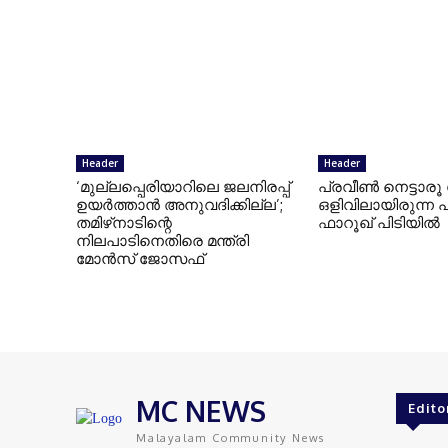
Header
Header
‘മുല്ലപ്പെരിയാറിലെ ജലനിരപ്പ്
പ്രവീൺ നെട്ടാരൂ
ഉയർത്താൻ അനുവദിക്കില്ല’;
ഒളിവിലായിരുന്ന പ
തമിഴ്‌നാടിന്റെ
ഫാറൂഖ് പിടിയിൽ
നിലപാടിനെതിരെ മന്ത്രി
മോൻസ് ജോസഫ്
MC NEWS
Edito
Malayalam Community News