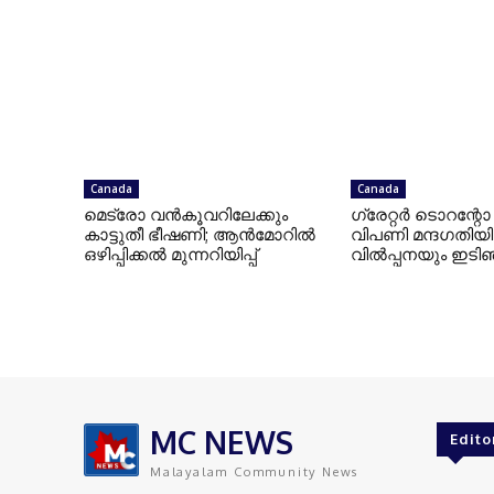
Canada
Canada
മെട്രോ വൻകൂവറിലേക്കും
ഗ്രേറ്റര്‍ ടൊറന്
കാട്ടുതീ ഭീഷണി; ആൻമോറിൽ
വിപണി മന്ദഗതിയില
ഒഴിപ്പിക്കൽ മുന്നറിയിപ്പ്
വില്‍പ്പനയും ഇടി
MC NEWS
Edito
Malayalam Community News