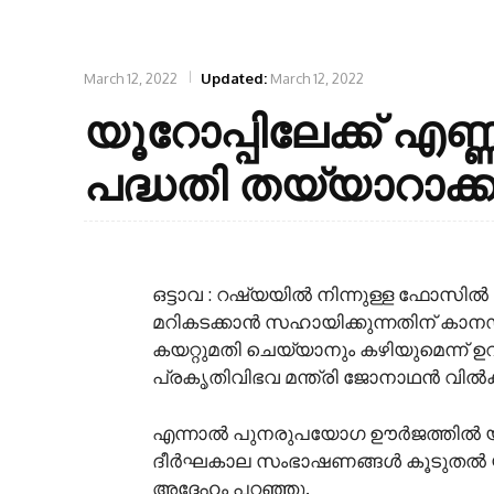
March 12, 2022
Updated:
March 12, 2022
യൂറോപ്പിലേക്ക് എ
പദ്ധതി തയ്യാറാക്
ഒട്ടാവ : റഷ്യയിൽ നിന്നുള്ള ഫോസ
മറികടക്കാൻ സഹായിക്കുന്നതിന് കാനഡയ
കയറ്റുമതി ചെയ്യാനും കഴിയുമെന്ന് ഉ
പ്രകൃതിവിഭവ മന്ത്രി ജോനാഥൻ വി
എന്നാൽ പുനരുപയോഗ ഊർജത്തിൽ യൂറോപ
ദീർഘകാല സംഭാഷണങ്ങൾ കൂടുതൽ യാ
അദ്ദേഹം പറഞ്ഞു.