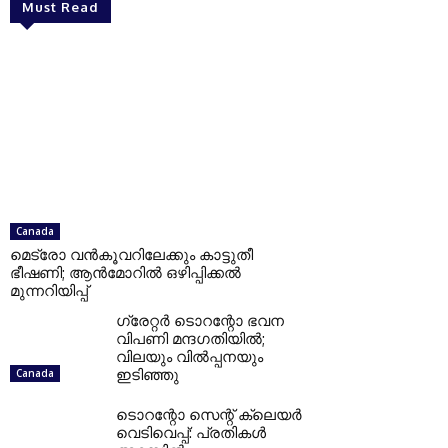
Must Read
Canada
മെട്രോ വൻകൂവറിലേക്കും കാട്ടുതീ
ഭീഷണി; ആൻമോറിൽ ഒഴിപ്പിക്കൽ
മുന്നറിയിപ്പ്
ഗ്രേറ്റര്‍ ടൊറന്റോ ഭവന
വിപണി മന്ദഗതിയില്‍;
വിലയും വില്‍പ്പനയും
ഇടിഞ്ഞു
Canada
ടൊറന്റോ സെന്റ് ക്ലെയര്‍
വെടിവെപ്പ്: പ്രതികള്‍