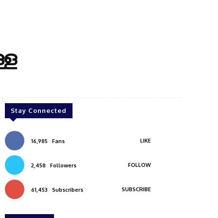
്ള
Stay Connected
LIKE
16,985
Fans
FOLLOW
2,458
Followers
SUBSCRIBE
61,453
Subscribers