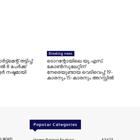
Breaking news
്ട്‌മെന്റ് തട്ടിപ്പ്:
ടൊറന്റോയിലെ യു.എസ്.
‍ 8 പേര്‍ക്ക്
കോൺസുലേറ്റിന്
്‍ നഷ്ടമായി
നേരെയുണ്ടായ വെടിവെപ്പ്; 19-
കാരനും 15-കാരനും അറസ്റ്റിൽ
Popular Categories
റോ ഭവന
Home Banner Feature
53423