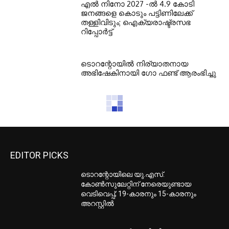
എല്‍ നിനോ 2027 -ല്‍ 4.9 കോടി
ജനങ്ങളെ കൊടും പട്ടിണിലേക്ക്
തള്ളിവിടും; ഐക്യരാഷ്ട്രസഭ
റിപ്പോര്‍ട്ട്
ടൊറന്റോയില്‍ നിര്യാതനായ
അഭിഷേകിനായി ഗോ ഫണ്ട് ആരംഭിച്ചു
EDITOR PICKS
ടൊറന്റോയിലെ യു.എസ്.
കോൺസുലേറ്റിന് നേരെയുണ്ടായ
വെടിവെപ്പ്; 19-കാരനും 15-കാരനും
അറസ്റ്റിൽ