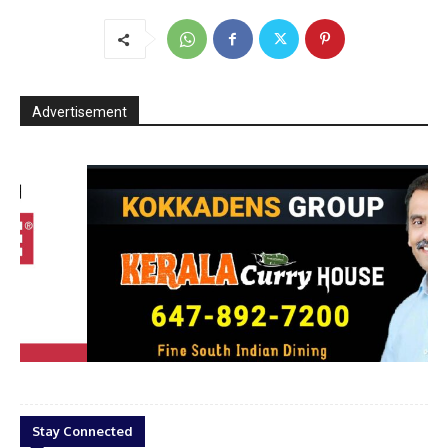
Advertisement
ve
Curry house web
Stay Connected