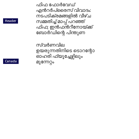
ഫിഫ ഫോർവേഡ്
എൻറർപ്രൈസ് വിവാദം:
നടപടിക്രമങ്ങളിൽ വീഴ്ച
സമ്മതിച്ച് മാപ്പ് പറഞ്ഞ്
Header
ഫിഫ; ഇൻഫൻറീനോയ്ക്ക്
ബോർഡിന്റെ പിന്തുണ
സ്വർണവില
ഉയരുന്നതിനിടെ ടൊറന്റോ
ഓഹരി ഫ്യൂച്ചേഴ്സിലും
മുന്നേറ്റം
Canada