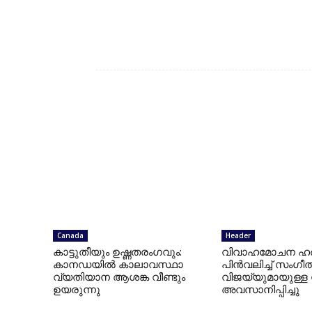
SIVARAMAN
Canada
Header
കാട്ടുതീയും ഉഷ്ണതരംഗവും:
വിവാഹമോചന ഹ
കാനഡയിൽ കാലാവസ്ഥാ
പിൻവലിച്ച് സംഗീത
വ്യതിയാന ആശങ്ക വീണ്ടും
വിജയ്‌യുമായുള്ള
ഉയരുന്നു
അവസാനിപ്പിച്ചു