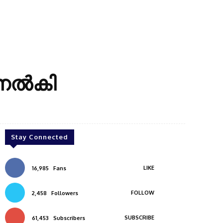
് നൽകി
Stay Connected
LIKE
16,985
Fans
FOLLOW
2,458
Followers
SUBSCRIBE
61,453
Subscribers