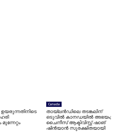
Canada
ഉയരുന്നതിനിടെ
തായ്‌ലൻഡിലെ തടങ്കലിന്
ഹരി
ഒടുവിൽ കാനഡയിൽ അഭയം;
 മുന്നേറ്റം
ചൈനീസ് ആക്ടിവിസ്റ്റ് ഷാങ്
ഷിൻയാൻ സുരക്ഷിതയായി