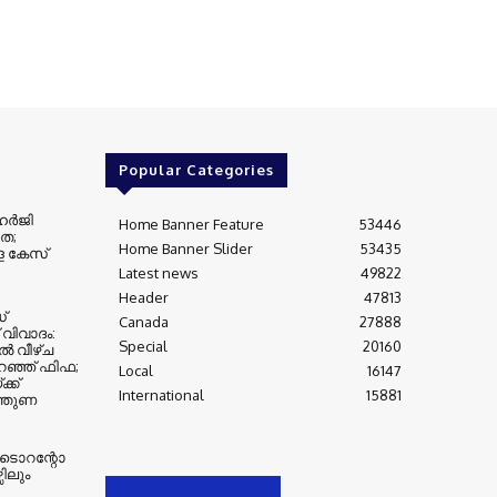
Popular Categories
ഹർജി
Home Banner Feature
53446
ീത;
Home Banner Slider
53435
ള കേസ്
Latest news
49822
Header
47813
്
Canada
27888
ിവാദം:
Special
20160
ൽ വീഴ്ച
 പറഞ്ഞ് ഫിഫ;
Local
16147
്ക്
International
15881
ന്തുണ
 ടൊറന്റോ
സിലും