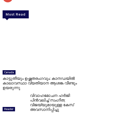
Must Read
Canada
കാട്ടുതീയും ഉഷ്ണതരംഗവും: കാനഡയിൽ
കാലാവസ്ഥാ വ്യതിയാന ആശങ്ക വീണ്ടും
ഉയരുന്നു
വിവാഹമോചന ഹർജി
പിൻവലിച്ച് സംഗീത;
വിജയ്‌യുമായുള്ള കേസ്
അവസാനിപ്പിച്ചു
Header