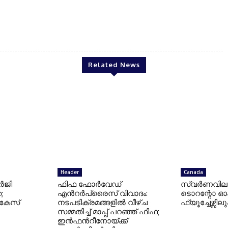
james auto group
Related News
Header
Canada
ർജി
ഫിഫ ഫോർവേഡ്
സ്വർണവില 
;
എൻറർപ്രൈസ് വിവാദം:
ടൊറന്റോ ഓ
 കേസ്
നടപടിക്രമങ്ങളിൽ വീഴ്ച
ഫ്യൂച്ചേഴ്സിലും
സമ്മതിച്ച് മാപ്പ് പറഞ്ഞ് ഫിഫ;
ഇൻഫൻറീനോയ്ക്ക്