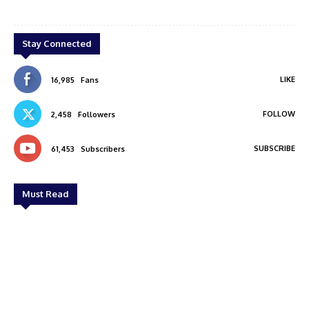
oan
Curry house web
Stay Connected
LIKE
16,985
Fans
FOLLOW
2,458
Followers
SUBSCRIBE
61,453
Subscribers
Must Read