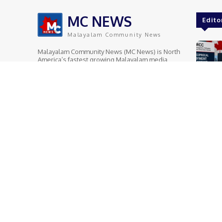
Canada
Breaking news
റെന്റല്‍ അപ്പാര്‍ട്ട്‌മെന്റ് തട്ടിപ്പ്:
ടൊറന്റോയിലെ യ
മിസിസ്സാഗയില്‍ 8 പേര്‍ക്ക്
കോൺസുലേറ്റിന്
30,000 ഡോളര്‍ നഷ്ടമായി
നേരെയുണ്ടായ വെടി
കാരനും 15-കാരനു
MC NEWS
Edito
Malayalam Community News
Malayalam Community News (MC News) is North
America’s fastest growing Malayalam media