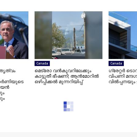
Canada
Canada
തൃത്വം
മെട്രോ വൻകൂവറിലേക്കും
ഗ്രേറ്റര്‍ ട
കാട്ടുതീ ഭീഷണി; ആൻമോറിൽ
വിപണി മന്ദഗ
കാർണിയുടെ
ഒഴിപ്പിക്കൽ മുന്നറിയിപ്പ്
വില്‍പ്പനയും
ഡിയൻ
ും
ും