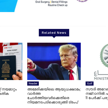
Boby Chandi
Related News
Header
Gulf
്റ് നയമാറ്റം
അമേരിക്കയിലെ ആയുധക്ഷാമം;
സൗദി അറേ
്കേതിക
വാര്‍ത്ത
നജ്റാനില്‍
ചോര്‍ത്തിയവര്‍ക്കെതിരെ
11 പേര്‍ക്ക് പരു
നിയമനടപടിക്കൊരുങ്ങി ട്രംപ്