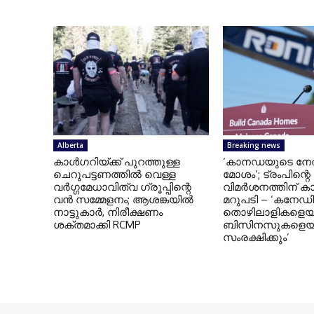
Alberta
Breaking news
കാൾഗറിയ്ക്ക് പുറത്തുള്ള
‘കാനഡയുടെ നേ
ചെറുപട്ടണത്തിൽ വെള്ള
മോശം’; ട്രംപിന്റെ
വർഗ്ഗമേധാവിത്വ ഗ്രൂപ്പിന്റെ
വിമർശനത്തിന് 
വൻ സമ്മേളനം; ആശങ്കയിൽ
മറുപടി – ‘കനേ
നാട്ടുകാർ, നിരീക്ഷണം
തൊഴിലാളികളെയ
ശക്തമാക്കി RCMP
ബിസിനസുകളെയ
സംരക്ഷിക്കും’