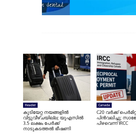
erman dental
Header
Canada
കുടിയേറ്റ നയങ്ങളില്‍
C20 വര്‍ക്ക് പെര്‍മിറ
വിട്ടുവീഴ്ചയില്ല; യുഎസില്‍
പിന്‍വലിച്ചു; സാങ
3.5 ലക്ഷം പേര്‍ക്ക്
പിഴവെന്ന് IRCC
നാടുകടത്തല്‍ ഭീഷണി