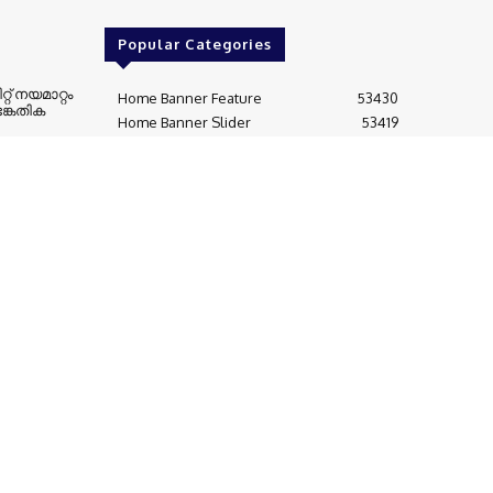
Header
‘അഗ്‌നി 4’
എല്‍ നിനോ 2027 -ല്‍ 4.9 കോടി
 മിസൈല്‍
ജനങ്ങളെ കൊടും പട്ടിണിലേക്ക്
വിജയകരം
തള്ളിവിടും; ഐക്യരാഷ്ട്രസഭ
റിപ്പോര്‍ട്ട്
Popular Categories
റ്റ് നയമാറ്റം
Home Banner Feature
53430
ങ്കേതിക
Home Banner Slider
53419