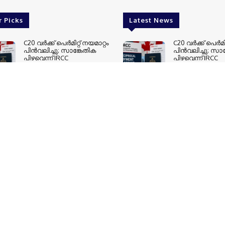
Canada
Header
ു.എസ്.
പഴയ ടയറുകള്‍
ഇന്ത്യയുടെ 
കെട്ടിക്കിടക്കുന്നു; സംഭരണ
ബാലിസ്റ്റിക്
വെപ്പ്; 19-
സ്ഥലമില്ലാതെ വലഞ്ഞ്
പരീക്ഷണം 
ം അറസ്റ്റിൽ
ബാരിയിലെ വ്യാപാരികളും
ലാന്‍ഡ്ഫില്ലുകളും
r Picks
Latest News
C20 വര്‍ക്ക് പെര്‍മിറ്റ് നയമാറ്റം
C20 വര്‍ക്ക് പെര്‍മി
പിന്‍വലിച്ചു; സാങ്കേതിക
പിന്‍വലിച്ചു; സാ
പിഴവെന്ന് IRCC
പിഴവെന്ന് IRCC