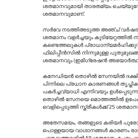
ശതമാനവുമായി താരതമ്യം ചെയ്യുമ്പ
ശതമാനവുമാണ്.
സർവേ നടത്തിഅടുത്ത അഞ്ച് വർഷത്
ശതമാനം വളർച്ചയും കുടിയേറ്റത്തിൽ ന
കണ്ടെത്തലുകൾ പ്രാധാന്യമർഹിക്കുന്ന
ഫിലിപ്പീൻസിൽ നിന്നുമുള്ള പുതുമു
ശതമാനവും (ഇമിഗ്രേഷൻ അഭയാർത്ഥിക
കനേഡിയൻ തൊഴിൽ സേനയിൽ ദക്ഷിണേ
പിന്നിലെ പ്രധാന കാരണങ്ങൾ തൃപ്ത
പകർച്ചവ്യാധി എന്നിവയും ഉൾപ്പെടുന
തൊഴിൽ സേനയെ മൊത്തത്തിൽ ഉപേക്ഷിക
വെളിപ്പെടുത്തി സ്ത്രീകൾക്ക് 25 ശതമാ
അതേസമയം, തങ്ങളുടെ കരിയർ പുരോഗത
പൊള്ളയായ വാഗ്ദാനങ്ങൾ കാരണം രാ
പങ്കെടുത്തവരിൽ 58 ശതമാനം പേരും വെള