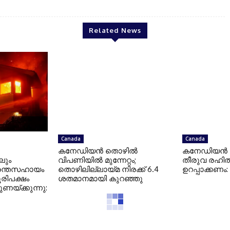
Related News
Canada
Canada
കനേഡിയന്‍ തൊഴില്‍
കനേഡിയന്‍ ഉത്
ിലും
വിപണിയില്‍ മുന്നേറ്റം;
തീരുവ രഹിത
ദുരന്തസഹായം
തൊഴിലില്ലായ്മ നിരക്ക് 6.4
ഉറപ്പാക്കണം
ൂരിപക്ഷം
ശതമാനമായി കുറഞ്ഞു
ുണയ്ക്കുന്നു: