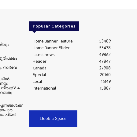
Popular Categories
Home Banner Feature
53489
യിലും
Home Banner Slider
53478
Latest news
49862
ൂരിപക്ഷം
Header
47847
ു: സര്‍വേ
Canada
27908
Special
20160
ില്‍
Local
16149
റ്റം;
ിരക്ക് 6.4
International
15887
റഞ്ഞു
്നങ്ങള്‍ക്ക്
യാപാര
ം: പിയര്‍
Book a Space