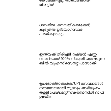
കൊല്ലപ്പെട്ടു; അക്രമിക്കായി
തിരച്ചില്‍
ശബരിമല നെയ്യ് ക്രമക്കേട്;
കൂടുതല്‍ ഉദ്യോഗസ്ഥര്‍
പ്രതികളാകും
ഇന്ത്യക്ക് തിരിച്ചടി; റഷ്യന്‍ എണ്ണ
വാങ്ങിയാല്‍ 100% നികുതി ചുമത്തുന്ന
ബില്‍ യുഎസ് സെനറ്റ് പാസാക്കി
ഉപഭോക്താക്കള്‍ക്ക് UPI സേവനങ്ങള്‍
സൗജന്യമായി തുടരും; അഭ്യൂഹം
തള്ളി പേയ്മെന്റ്‌സ് കൗണ്‍സില്‍ ഓഫ്
ഇന്ത്യ