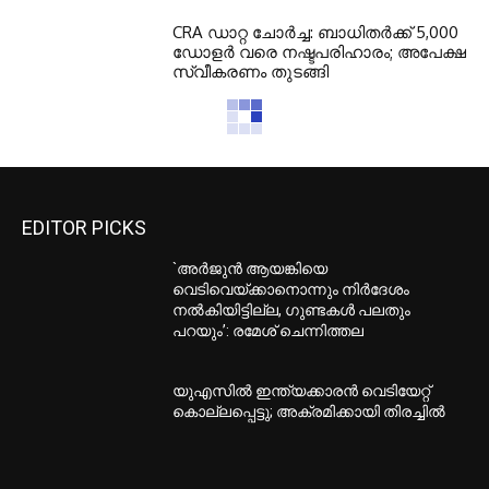
CRA ഡാറ്റ ചോർച്ച: ബാധിതർക്ക് 5,000
ഡോളർ വരെ നഷ്ടപരിഹാരം; അപേക്ഷ
സ്വീകരണം തുടങ്ങി
EDITOR PICKS
`അര്‍ജുന്‍ ആയങ്കിയെ
വെടിവെയ്ക്കാനൊന്നും നിര്‍ദേശം
നല്‍കിയിട്ടില്ല, ഗുണ്ടകള്‍ പലതും
പറയും’: രമേശ് ചെന്നിത്തല
യുഎസില്‍ ഇന്ത്യക്കാരന്‍ വെടിയേറ്റ്
കൊല്ലപ്പെട്ടു; അക്രമിക്കായി തിരച്ചില്‍