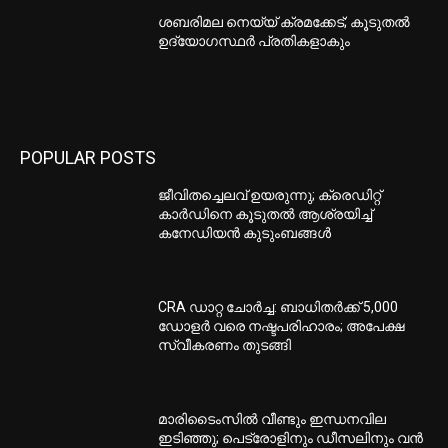
ശബരിമല നെയ്യ് ക്രമക്കേട്; കൂടുതല്‍
ഉദ്യോഗസ്ഥര്‍ പ്രതികളാകും
POPULAR POSTS
ജീവിതച്ചെലവ് ഉയരുന്നു; ക്രെഡിറ്റ്
കാർഡിനെ കൂടുതൽ ആശ്രയിച്ച്
കനേഡിയൻ കുടുംബങ്ങൾ
CRA ഡാറ്റ ചോർച്ച: ബാധിതർക്ക് 5,000
ഡോളർ വരെ നഷ്ടപരിഹാരം; അപേക്ഷ
സ്വീകരണം തുടങ്ങി
മാരിടൈംസിൽ വീണ്ടും ഇന്ധനവില
ഇടിഞ്ഞു; പെട്രോളിനും ഡീസലിനും വൻ