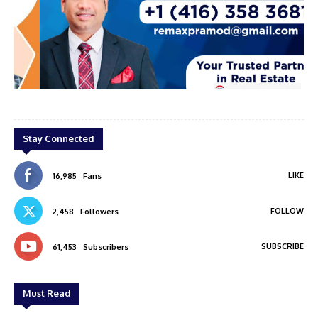
cal
Pramod kumar
Stay Connected
LIKE
16,985
Fans
FOLLOW
2,458
Followers
SUBSCRIBE
61,453
Subscribers
Must Read