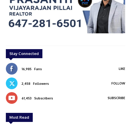
prasanth
Stay Connected
LIKE
16,985
Fans
FOLLOW
2,458
Followers
SUBSCRIBE
61,453
Subscribers
Must Read