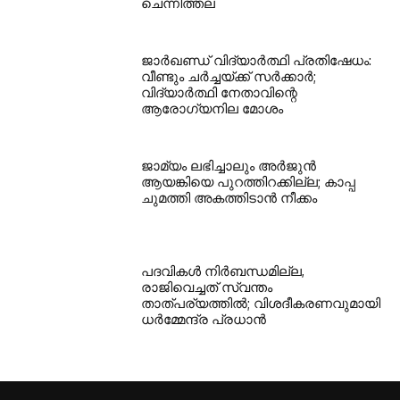
ചെന്നിത്തല
ജാർഖണ്ഡ് വിദ്യാർത്ഥി പ്രതിഷേധം:
വീണ്ടും ചർച്ചയ്ക്ക് സർക്കാർ;
വിദ്യാർത്ഥി നേതാവിന്റെ
ആരോഗ്യനില മോശം
ജാമ്യം ലഭിച്ചാലും അർജുൻ
ആയങ്കിയെ പുറത്തിറക്കില്ല; കാപ്പ
ചുമത്തി അകത്തിടാൻ നീക്കം
പദവികൾ നിർബന്ധമില്ല,
രാജിവെച്ചത് സ്വന്തം
താത്പര്യത്തിൽ; വിശദീകരണവുമായി
ധര്‍മ്മേന്ദ്ര പ്രധാൻ