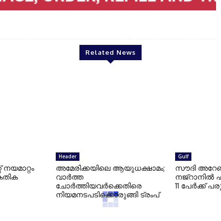
Related News
Header
Gulf
്റ് നയമാറ്റം
അമേരിക്കയിലെ ആയുധക്ഷാമം;
സൗദി അറേ
്കേതിക
വാര്‍ത്ത
നജ്റാനില്‍
ചോര്‍ത്തിയവര്‍ക്കെതിരെ
11 പേര്‍ക്ക് പരു
നിയമനടപടിക്കൊരുങ്ങി ട്രംപ്