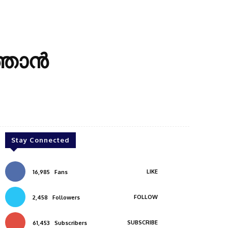
്താൻ
Stay Connected
LIKE
16,985
Fans
FOLLOW
2,458
Followers
SUBSCRIBE
61,453
Subscribers