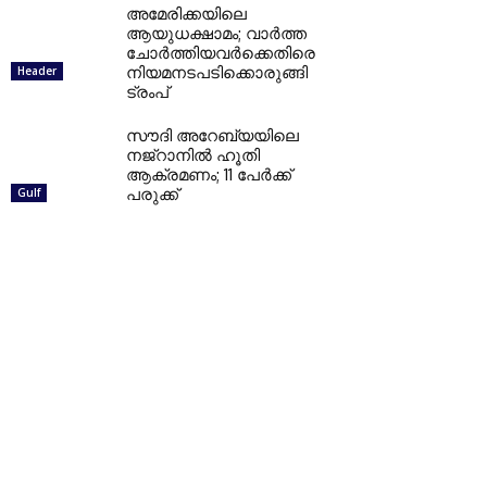
അമേരിക്കയിലെ
ആയുധക്ഷാമം; വാര്‍ത്ത
ചോര്‍ത്തിയവര്‍ക്കെതിരെ
നിയമനടപടിക്കൊരുങ്ങി
Header
ട്രംപ്
സൗദി അറേബ്യയിലെ
നജ്റാനില്‍ ഹൂതി
ആക്രമണം; 11 പേര്‍ക്ക്
പരുക്ക്
Gulf