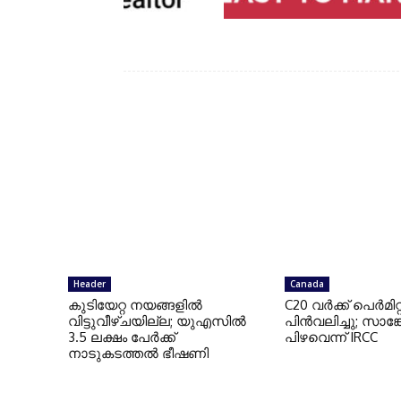
Header
Canada
കുടിയേറ്റ നയങ്ങളില്‍
C20 വര്‍ക്ക് പെര്‍മിറ
വിട്ടുവീഴ്ചയില്ല; യുഎസില്‍
പിന്‍വലിച്ചു; സാങ
3.5 ലക്ഷം പേര്‍ക്ക്
പിഴവെന്ന് IRCC
നാടുകടത്തല്‍ ഭീഷണി