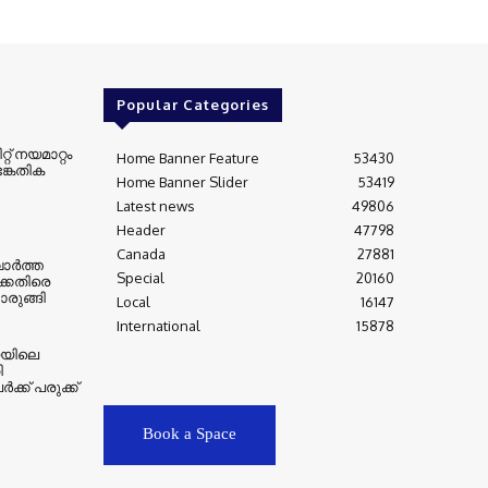
Popular Categories
റ്റ് നയമാറ്റം
Home Banner Feature
53430
ങ്കേതിക
Home Banner Slider
53419
Latest news
49806
Header
47798
Canada
27881
ര്‍ത്ത
Special
20160
്കെതിരെ
രുങ്ങി
Local
16147
International
15878
യിലെ
ി
ക്ക് പരുക്ക്
Book a Space