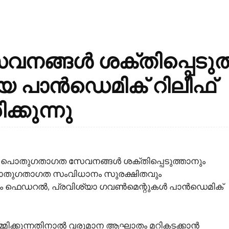
ങ്ങൾ ശക്തിപ്പെടുത
ിയ പാൻഡെമിക് റിലീഫ്
ക്കുന്നു
ുടെ പൊതുഗതാഗത സേവനങ്ങൾ ശക്തിപ്പെടുത്താനും
പൊതുഗതാഗത സംവിധാനം സുരക്ഷിതവും
ാനും ഫെഡറൽ, പ്രവിശ്യാ ഗവൺമെന്റുകൾ പാൻഡെമിക്
ർമ്മിക്കുന്നതിനാൽ വരുമാന ആഘാതം മറികടക്കാൻ