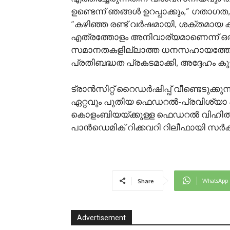
ഉണ്ടെന്ന് ഞങ്ങൾ ഉറപ്പാക്കും,” ഗതാഗത
“കഴിഞ്ഞ രണ്ട് വർഷമായി, ശക്തമായ കമ്
എത്രത്തോളം അനിവാര്യമാണെന്ന് ഒരിക
സമാനതകളില്ലാത്ത ധനസഹായത്തോട
പ്രതിബദ്ധത പ്രകടമാക്കി, അദ്ദേഹം കൂട്ട
ട്രാൻസിറ്റ് റൈഡർഷിപ്പ് വീണ്ടെടുക്ക
ഏറ്റവും പുതിയ ഫെഡറൽ-പ്രവിശ്യാ ഫണ
കൊളംബിയയ്ക്കുള്ള ഫെഡറൽ വിഹിതം 
പാൻഡെമിക് റിക്കവറി റിലീഫായി സർ
WhatsApp
Share
Advertisement