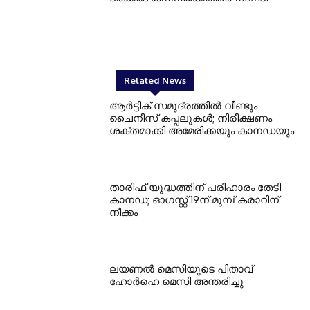
Related News
ആർട്ടിക് സമുദ്രത്തിൽ വീണ്ടും
ചൈനീസ് കപ്പലുകൾ; നിരീക്ഷണം
ശക്തമാക്കി അമേരിക്കയും കാനഡയും
താരിഫ് യുദ്ധത്തിന് പരിഹാരം തേടി
കാനഡ; ഓഗസ്റ്റ് 19ന് മുമ്പ് കരാറിന്
നീക്കം
ലയണൽ മെസിയുടെ പിതാവ്
ഹോർഹെ മെസി അന്തരിച്ചു