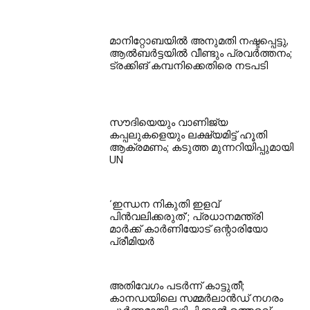
മാനിറ്റോബയിൽ അനുമതി നഷ്ടപ്പെട്ടു,
ആൽബർട്ടയിൽ വീണ്ടും പ്രവർത്തനം;
ട്രക്കിങ് കമ്പനിക്കെതിരെ നടപടി
സൗദിയെയും വാണിജ്യ
കപ്പലുകളെയും ലക്ഷ്യമിട്ട് ഹൂതി
ആക്രമണം; കടുത്ത മുന്നറിയിപ്പുമായി
UN
‘ഇന്ധന നികുതി ഇളവ്
പിൻവലിക്കരുത്’; പ്രധാനമന്ത്രി
മാർക്ക് കാർണിയോട് ഒന്റാരിയോ
പ്രീമിയർ
അതിവേഗം പടർന്ന് കാട്ടുതീ;
കാനഡയിലെ സമ്മർലാൻഡ് നഗരം