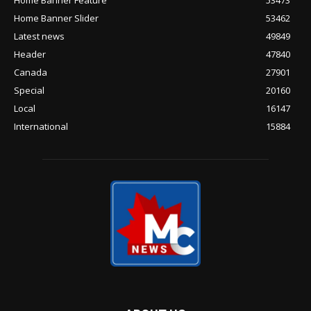
Home Banner Feature
53473
Home Banner Slider
53462
Latest news
49849
Header
47840
Canada
27901
Special
20160
Local
16147
International
15884