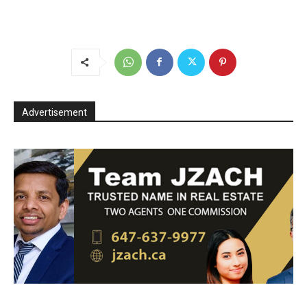
Advertisement
esh
Jzach