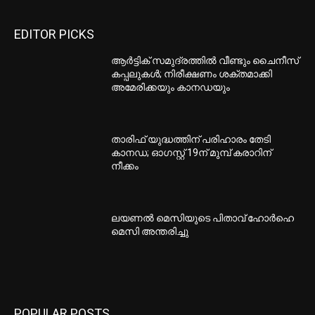
EDITOR PICKS
ആർട്ടിക് സമുദ്രത്തിൽ വീണ്ടും ചൈനീസ്
കപ്പലുകൾ; നിരീക്ഷണം ശക്തമാക്കി
അമേരിക്കയും കാനഡയും
താരിഫ് യുദ്ധത്തിന് പരിഹാരം തേടി
കാനഡ; ഓഗസ്റ്റ് 19ന് മുമ്പ് കരാറിന്
നീക്കം
ലയണൽ മെസിയുടെ പിതാവ് ഹോർഹെ
മെസി അന്തരിച്ചു
POPULAR POSTS