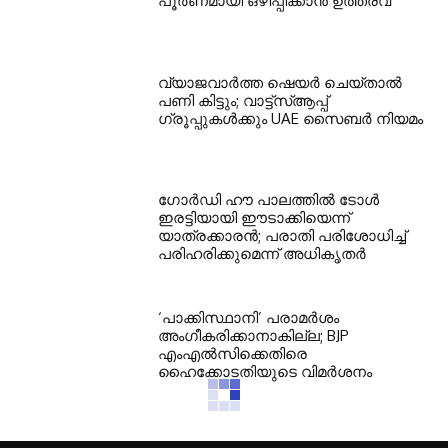
പൂർണമായി ഒഴിപ്പിക്കാൻ ഉത്തരവ്
വ്യാജവാർത്ത ഷെയർ ചെയ്താൽ
പണി കിട്ടും; വാട്ട്‌സ്ആപ്പ്
ഗ്രൂപ്പുകൾക്കും UAE സൈബർ നിയമം
ഗോർഡി ഹൗ പാലത്തിൽ ടോൾ
ഇരട്ടിയായി ഈടാക്കിയെന്ന്
യാത്രക്കാരൻ; പരാതി പരിശോധിച്ച്
പരിഹരിക്കുമെന്ന് അധികൃതർ
‘പാക്കിസ്ഥാനി’ പരാമർശം
അംഗീകരിക്കാനാകില്ല; BJP
എംഎൽസിക്കെതിരെ
ഹൈക്കോടതിയുടെ വിമർശനം