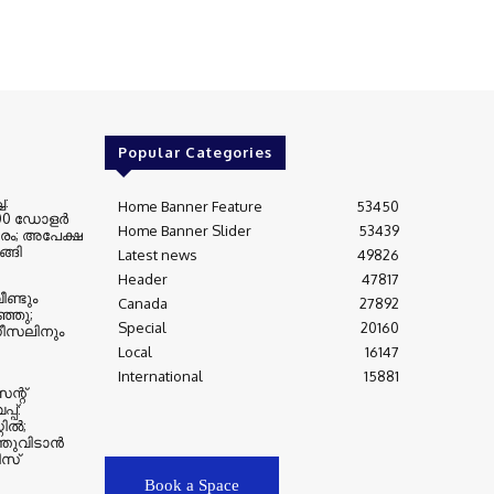
Popular Categories
ച:
Home Banner Feature
53450
000 ഡോളർ
Home Banner Slider
53439
രം; അപേക്ഷ
്ങി
Latest news
49826
Header
47817
ണ്ടും
Canada
27892
്ഞു;
Special
20160
ഡീസലിനും
Local
16147
International
15881
്റ്
പ്:
റിൽ;
്തുവിടാൻ
ീസ്
Book a Space