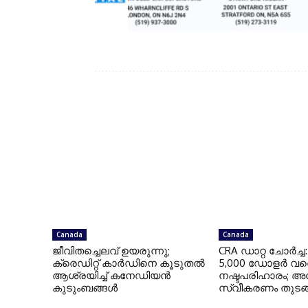
Boby Chandi
Canada
Canada
ജീവിതച്ചെലവ് ഉയരുന്നു;
CRA ഡാറ്റ ചോർച്ച
ക്രെഡിറ്റ് കാർഡിനെ കൂടുതൽ
5,000 ഡോളർ വര
ആശ്രയിച്ച് കനേഡിയൻ
നഷ്ടപരിഹാരം; അ
കുടുംബങ്ങൾ
സ്വീകരണം തുടങ്