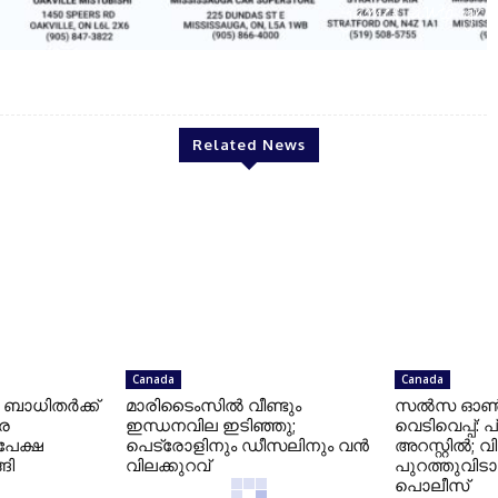
james auto group
Related News
Canada
Canada
: ബാധിതർക്ക്
മാരിടൈംസിൽ വീണ്ടും
സൽസ ഓൺ സ
െ
ഇന്ധനവില ഇടിഞ്ഞു;
വെടിവെപ്പ്:
പേക്ഷ
പെട്രോളിനും ഡീസലിനും വൻ
അറസ്റ്റിൽ; 
ങി
വിലക്കുറവ്
പുറത്തുവിട
പൊലീസ്