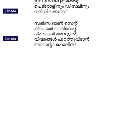
ഇന്ധനവില ഇടിഞ്ഞു;
പെട്രോളിനും ഡീസലിനും
വൻ വിലക്കുറവ്
Canada
സൽസ ഓൺ സെന്റ്
ക്ലെയർ വെടിവെപ്പ്:
പ്രതികൾ അറസ്റ്റിൽ;
വിവരങ്ങൾ പുറത്തുവിടാൻ
Canada
ടൊറന്റോ പൊലീസ്