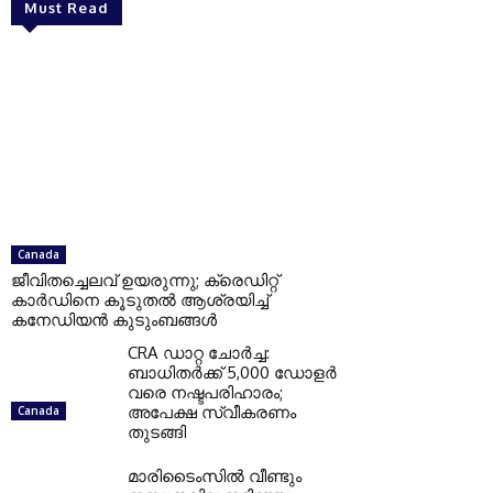
Must Read
Canada
ജീവിതച്ചെലവ് ഉയരുന്നു; ക്രെഡിറ്റ്
കാർഡിനെ കൂടുതൽ ആശ്രയിച്ച്
കനേഡിയൻ കുടുംബങ്ങൾ
CRA ഡാറ്റ ചോർച്ച:
ബാധിതർക്ക് 5,000 ഡോളർ
വരെ നഷ്ടപരിഹാരം;
അപേക്ഷ സ്വീകരണം
Canada
തുടങ്ങി
മാരിടൈംസിൽ വീണ്ടും