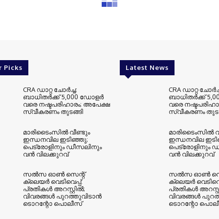
r Picks
Latest News
CRA ഡാറ്റ ചോർച്ച:
CRA ഡാറ്റ ചോർച്
ബാധിതർക്ക് 5,000 ഡോളർ
ബാധിതർക്ക് 5,
വരെ നഷ്ടപരിഹാരം; അപേക്ഷ
വരെ നഷ്ടപരിഹാ
സ്വീകരണം തുടങ്ങി
സ്വീകരണം തുടങ
മാരിടൈംസിൽ വീണ്ടും
മാരിടൈംസിൽ വീ
ഇന്ധനവില ഇടിഞ്ഞു;
ഇന്ധനവില ഇടിഞ
പെട്രോളിനും ഡീസലിനും
പെട്രോളിനും 
വൻ വിലക്കുറവ്
വൻ വിലക്കുറവ്
സൽസ ഓൺ സെന്റ്
സൽസ ഓൺ സെന
ക്ലെയർ വെടിവെപ്പ്:
ക്ലെയർ വെടിവെപ്
പ്രതികൾ അറസ്റ്റിൽ;
പ്രതികൾ അറസ്റ്
വിവരങ്ങൾ പുറത്തുവിടാൻ
വിവരങ്ങൾ പുറത
ടൊറന്റോ പൊലീസ്
ടൊറന്റോ പൊല