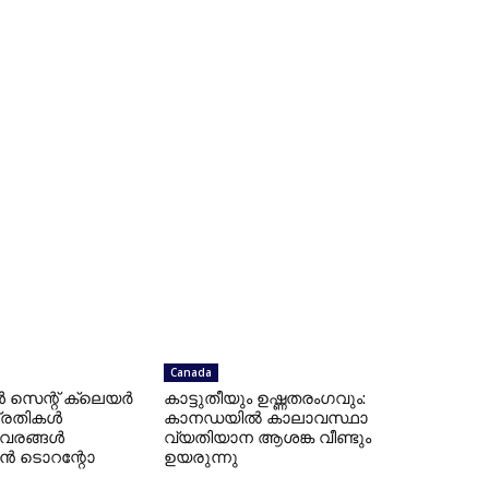
Canada
െന്റ് ക്ലെയർ
കാട്ടുതീയും ഉഷ്ണതരംഗവും:
 പ്രതികൾ
കാനഡയിൽ കാലാവസ്ഥാ
വിവരങ്ങൾ
വ്യതിയാന ആശങ്ക വീണ്ടും
ാൻ ടൊറന്റോ
ഉയരുന്നു