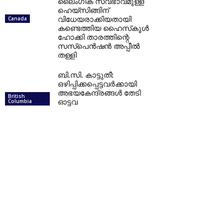
ലൈംഗിക സ്വഭാവമുള്ള
ഹെയ്‌സിങ്ങിന്
വിധേയരാക്കിയതായി
Canada
കണ്ടെത്തിയ ഹൈസ്‌കൂൾ
ഹോക്കി താരത്തിന്റെ
സസ്പെൻഷൻ അപ്പീൽ
തള്ളി
ബി.സി. കാട്ടുതീ:
ഒഴിപ്പിക്കപ്പെട്ടവർക്കായി
അഭയകേന്ദ്രങ്ങൾ തേടി
British
ഓട്ടവ
Columbia