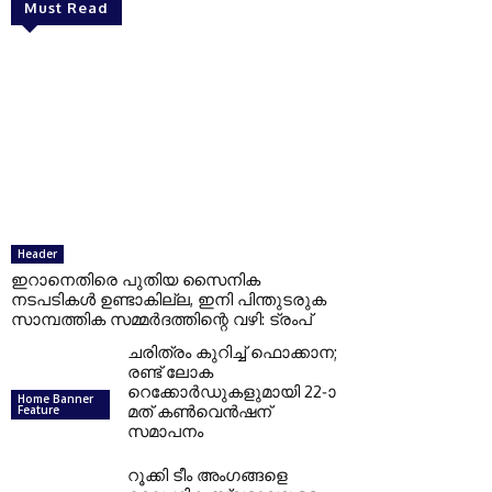
Must Read
Header
ഇറാനെതിരെ പുതിയ സൈനിക
നടപടികള്‍ ഉണ്ടാകില്ല, ഇനി പിന്തുടരുക
സാമ്പത്തിക സമ്മര്‍ദത്തിന്റെ വഴി: ട്രംപ്
ചരിത്രം കുറിച്ച് ഫൊക്കാന;
രണ്ട് ലോക
റെക്കോർഡുകളുമായി 22-ാ
Home Banner
മത് കൺവെൻഷന്
Feature
സമാപനം
റൂക്കി ടീം അംഗങ്ങളെ