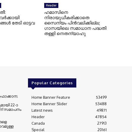
Header
തീ:
ഹമാസിനെ
ട്ടവർക്കായി
നിരായുധീകരിക്കാതെ
ങ്ങൾ തേടി ഓട്ടവ
സൈന്യം പിന്‍വലിക്കില്ല;
ഗാസയിലെ സമാധാന പദ്ധതി
തള്ളി നെതന്യാഹു
Popular Categories
് ഫൊക്കാന;
Home Banner Feature
53499
Home Banner Slider
53488
ായി 22-ാ
് സമാപനം
Latest news
49871
Header
47854
്ങളെ
Canada
27913
വമുള്ള
Special
20161