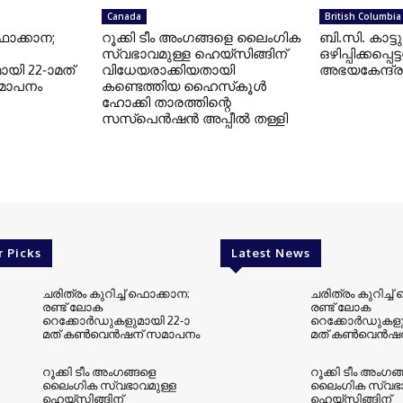
Canada
British Columbia
 ഫൊക്കാന;
റൂക്കി ടീം അംഗങ്ങളെ ലൈംഗിക
ബി.സി. കാട്ടു
സ്വഭാവമുള്ള ഹെയ്‌സിങ്ങിന്
ഒഴിപ്പിക്കപ്പെ
യി 22-ാമത്
വിധേയരാക്കിയതായി
അഭയകേന്ദ്ര
മാപനം
കണ്ടെത്തിയ ഹൈസ്‌കൂൾ
ഹോക്കി താരത്തിന്റെ
സസ്പെൻഷൻ അപ്പീൽ തള്ളി
r Picks
Latest News
ചരിത്രം കുറിച്ച് ഫൊക്കാന;
ചരിത്രം കുറിച്ച
രണ്ട് ലോക
രണ്ട് ലോക
റെക്കോർഡുകളുമായി 22-ാ
റെക്കോർഡുകളുമ
മത് കൺവെൻഷന് സമാപനം
മത് കൺവെൻഷന
റൂക്കി ടീം അംഗങ്ങളെ
റൂക്കി ടീം അംഗങ
ലൈംഗിക സ്വഭാവമുള്ള
ലൈംഗിക സ്വഭാ
ഹെയ്‌സിങ്ങിന്
ഹെയ്‌സിങ്ങിന്