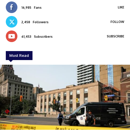
LIKE
16,985
Fans
FOLLOW
2,458
Followers
SUBSCRIBE
61,453
Subscribers
Must Read