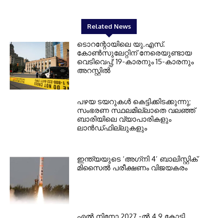
Related News
ടൊറന്റോയിലെ യു.എസ്.
കോൺസുലേറ്റിന് നേരെയുണ്ടായ
വെടിവെപ്പ്; 19-കാരനും 15-കാരനും
അറസ്റ്റിൽ
പഴയ ടയറുകള്‍ കെട്ടിക്കിടക്കുന്നു;
സംഭരണ സ്ഥലമില്ലാതെ വലഞ്ഞ്
ബാരിയിലെ വ്യാപാരികളും
ലാന്‍ഡ്ഫില്ലുകളും
ഇന്ത്യയുടെ ‘അഗ്‌നി 4’ ബാലിസ്റ്റിക്
മിസൈല്‍ പരീക്ഷണം വിജയകരം
എല്‍ നിനോ 2027 -ല്‍ 4.9 കോടി