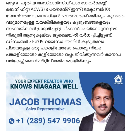
ഓട്ടവ : പുതിയ അഡ്വാൻസ്ഡ് കാനഡ വർക്കേഴ്സ്
ബെനിഫിറ്റ് (ACWB) പേയ്മെൻ്റ് ഇന്ന് (ഒക്ടോബർ 10)
യോഗ്യരായ കനേഡിയൻ പൗരന്മാർക്ക് ലഭിക്കും. കുറഞ്ഞ
വരുമാനമുള്ള വ്യക്തികളെയും കുടുംബങ്ങളെയും
സഹായിക്കാൻ ഉദ്ദേശിച്ചുള്ള റീഫണ്ട് ചെയ്യാവുന്ന ഈ
നികുതി ആനുകൂല്യം ജൂലൈയിൽ വർധിപ്പിച്ചിട്ടുണ്ട്.
ഡിസംബർ 31-ന് 19 വയസോ അതിൽ കൂടുതലോ
പ്രായമുള്ള ഒരു പങ്കാളിയോടോ പൊതു നിയമ
പങ്കാളിയോടോ കുട്ടിയോടോ ഒപ്പം ജീവിക്കുന്നവർ കാനഡ
വർക്കേഴ്സ് ബെനിഫിറ്റിന് അർഹരായിരിക്കും.