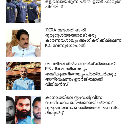
ഒളിവിലായിരുന്ന പ്രതി ഉമ്മർ ഫാറൂഖ്
പിടിയിൽ
‘FCRA ഭേദഗതി ബിൽ
ദുരുദ്ദേശ്യത്തോടെ’; ഒരു
കാരണവശാലും അംഗീകരിക്കില്ലെന്ന്
K.C വേണുഗോപാൽ
ശബരിമല മിൽമ നെയ്യ് ക്രമക്കേട്:
P.S പ്രശാന്തിനെയും
അജികുമാറിനെയും പ്രതിചേർക്കും;
അന്വേഷണം ഊർജിതമാക്കി
വിജിലൻസ്
കാനഡയിലെ സ്റ്റുഡന്റ് വീസ
സംവിധാനം ബിഷ്‌ണോയി ഗ്യാങ്
ദുരുപയോഗം ചെയ്തതായി രഹസ്യ
റിപ്പോർട്ട്