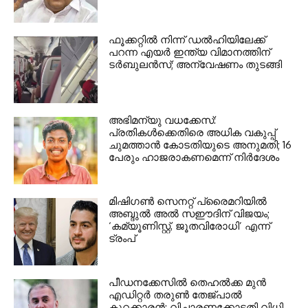
ഫൂക്കറ്റിൽ നിന്ന് ഡൽഹിയിലേക്ക്
പറന്ന എയർ ഇന്ത്യ വിമാനത്തിന്
ടർബുലൻസ്; അന്വേഷണം തുടങ്ങി
അഭിമന്യു വധക്കേസ്:
പ്രതികൾക്കെതിരെ അധിക വകുപ്പ്
ചുമത്താൻ കോടതിയുടെ അനുമതി; 16
പേരും ഹാജരാകണമെന്ന് നിർദേശം
മിഷിഗൺ സെനറ്റ് പ്രൈമറിയിൽ
അബ്ദുൽ അൽ സഈദിന് വിജയം;
‘കമ്യൂണിസ്റ്റ്, ജൂതവിരോധി’ എന്ന്
ട്രംപ്
പീഡനക്കേസിൽ തെഹൽക്ക മുൻ
എഡിറ്റർ തരുൺ തേജ്പാൽ
കുറ്റക്കാരൻ; വിചാരണക്കോടതി വിധി