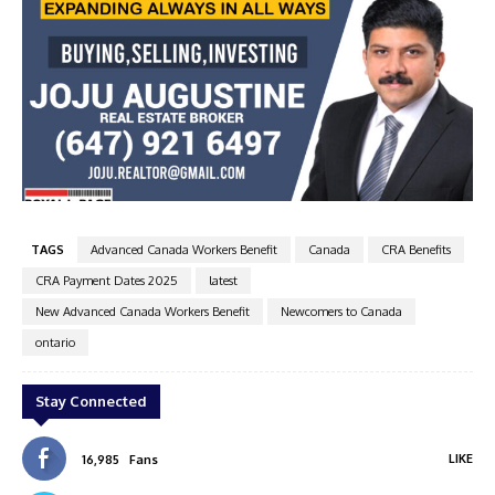
oan
Joju Augustine
TAGS
Advanced Canada Workers Benefit
Canada
CRA Benefits
CRA Payment Dates 2025
latest
New Advanced Canada Workers Benefit
Newcomers to Canada
ontario
Stay Connected
LIKE
16,985
Fans