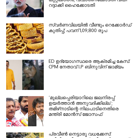
റദ്ദാക്കി ഹൈക്കോടതി
സ്വർണവിലയിൽ വീണ്ടും റെക്കോർഡ്
കുതിപ്പ്; പവന് 1,09,800 രൂപ
ED ഉദ്യോഗസ്ഥരെ ആക്രമിച്ച കേസ്:
CPM നേതാവ് I.P ബിനുവിന് ജാമ്യം
‘മുല്ലപ്പെരിയാറിലെ ജലനിരപ്പ്
ഉയർത്താൻ അനുവദിക്കില്ല’;
തമിഴ്‌നാടിന്റെ നിലപാടിനെതിരെ
മന്ത്രി മോൻസ് ജോസഫ്
പ്രവീൺ നെട്ടാരൂ വധക്കേസ്: