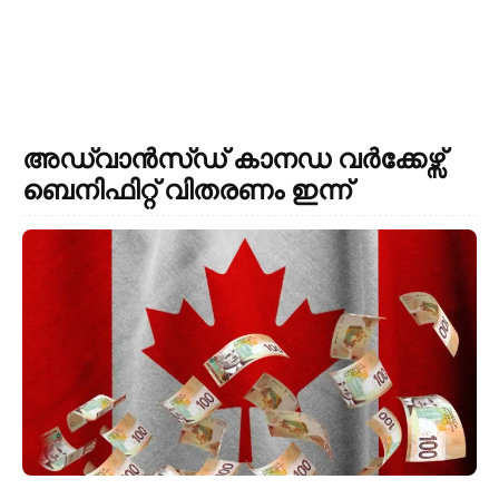
അഡ്വാൻസ്ഡ് കാനഡ വർക്കേഴ്സ്
ബെനിഫിറ്റ് വിതരണം ഇന്ന്