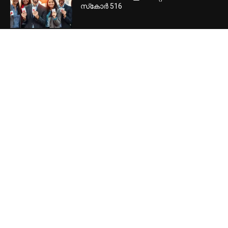
സ്‌കോര്‍ 516
POPULAR CATEGORY
Home Banner Feature
53410
Home Banner Slider
53399
Latest news
49788
Header
47780
Canada
27867
Special
20160
Local
16146
International
15874