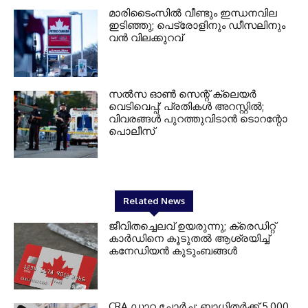
മാരിടൈംസിൽ വീണ്ടും ഇന്ധനവില
ഇടിഞ്ഞു; പെട്രോളിനും ഡീസലിനും
വൻ വിലക്കുറവ്
സൽസ ഓൺ സെന്റ് ക്ലെയർ
വെടിവെപ്പ്: പ്രതികൾ അറസ്റ്റിൽ;
വിവരങ്ങൾ പുറത്തുവിടാൻ ടൊറന്റോ
പൊലീസ്
Related News
ജീവിതച്ചെലവ് ഉയരുന്നു; ക്രെഡിറ്റ്
കാർഡിനെ കൂടുതൽ ആശ്രയിച്ച്
കനേഡിയൻ കുടുംബങ്ങൾ
CRA ഡാറ്റ ചോർച്ച: ബാധിതർക്ക് 5,000