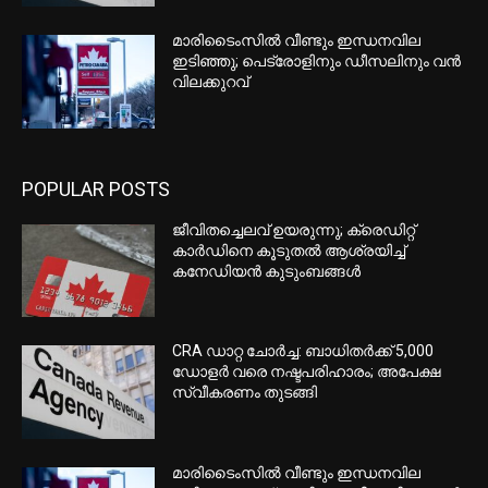
മാരിടൈംസിൽ വീണ്ടും ഇന്ധനവില
ഇടിഞ്ഞു; പെട്രോളിനും ഡീസലിനും വൻ
വിലക്കുറവ്
POPULAR POSTS
ജീവിതച്ചെലവ് ഉയരുന്നു; ക്രെഡിറ്റ്
കാർഡിനെ കൂടുതൽ ആശ്രയിച്ച്
കനേഡിയൻ കുടുംബങ്ങൾ
CRA ഡാറ്റ ചോർച്ച: ബാധിതർക്ക് 5,000
ഡോളർ വരെ നഷ്ടപരിഹാരം; അപേക്ഷ
സ്വീകരണം തുടങ്ങി
മാരിടൈംസിൽ വീണ്ടും ഇന്ധനവില