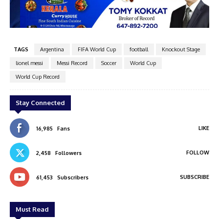
esh
kokkadens Grop
TAGS
Argentina
FIFA World Cup
football
Knockout Stage
lionel messi
Messi Record
Soccer
World Cup
World Cup Record
Stay Connected
LIKE
16,985
Fans
FOLLOW
2,458
Followers
SUBSCRIBE
61,453
Subscribers
Must Read