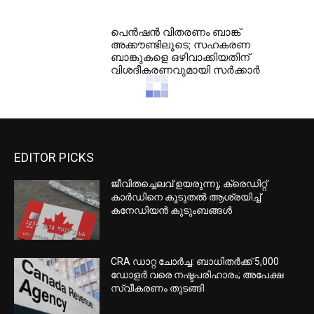
പെൻഷൻ വിതരണം ബാങ്ക്
അക്കൗണ്ടിലൂടെ; സഹകരണ
ബാങ്കുകളെ ഒഴിവാക്കിയതിന്
വിശദീകരണവുമായി സർക്കാർ
EDITOR PICKS
ജീവിതച്ചെലവ് ഉയരുന്നു; ക്രെഡിറ്റ്
കാർഡിനെ കൂടുതൽ ആശ്രയിച്ച്
കനേഡിയൻ കുടുംബങ്ങൾ
CRA ഡാറ്റ ചോർച്ച: ബാധിതർക്ക് 5,000
ഡോളർ വരെ നഷ്ടപരിഹാരം; അപേക്ഷ
സ്വീകരണം തുടങ്ങി