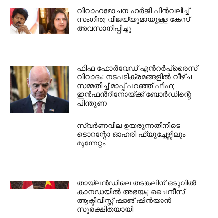
വിവാഹമോചന ഹർജി പിൻവലിച്ച്
സംഗീത; വിജയ്‌യുമായുള്ള കേസ്
അവസാനിപ്പിച്ചു
ഫിഫ ഫോർവേഡ് എൻറർപ്രൈസ്
വിവാദം: നടപടിക്രമങ്ങളിൽ വീഴ്ച
സമ്മതിച്ച് മാപ്പ് പറഞ്ഞ് ഫിഫ;
ഇൻഫൻറീനോയ്ക്ക് ബോർഡിന്റെ
പിന്തുണ
സ്വർണവില ഉയരുന്നതിനിടെ
ടൊറന്റോ ഓഹരി ഫ്യൂച്ചേഴ്സിലും
മുന്നേറ്റം
തായ്‌ലൻഡിലെ തടങ്കലിന് ഒടുവിൽ
കാനഡയിൽ അഭയം; ചൈനീസ്
ആക്ടിവിസ്റ്റ് ഷാങ് ഷിൻയാൻ
സുരക്ഷിതയായി