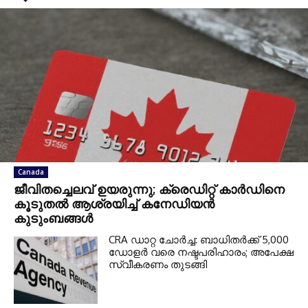
Canada
ജീവിതച്ചെലവ് ഉയരുന്നു; ക്രെഡിറ്റ് കാർഡിനെ
കൂടുതൽ ആശ്രയിച്ച് കനേഡിയൻ
കുടുംബങ്ങൾ
CRA ഡാറ്റ ചോർച്ച: ബാധിതർക്ക് 5,000
ഡോളർ വരെ നഷ്ടപരിഹാരം; അപേക്ഷ
സ്വീകരണം തുടങ്ങി