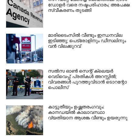
ഡോളർ വരെ നഷ്ടപരിഹാരം; അപേക്ഷ
സ്വീകരണം തുടങ്ങി
മാരിടൈംസിൽ വീണ്ടും ഇന്ധനവില
ഇടിഞ്ഞു; പെട്രോളിനും ഡീസലിനും
വൻ വിലക്കുറവ്
സൽസ ഓൺ സെന്റ് ക്ലെയർ
വെടിവെപ്പ്: പ്രതികൾ അറസ്റ്റിൽ;
വിവരങ്ങൾ പുറത്തുവിടാൻ ടൊറന്റോ
പൊലീസ്
കാട്ടുതീയും ഉഷ്ണതരംഗവും:
കാനഡയിൽ കാലാവസ്ഥാ
വ്യതിയാന ആശങ്ക വീണ്ടും ഉയരുന്നു