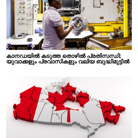
കാനഡയിൽ കടുത്ത തൊഴിൽ പ്രതിസന്ധി;
യുവാക്കളും പ്രവാസികളും വലിയ ബുദ്ധിമുട്ടിൽ