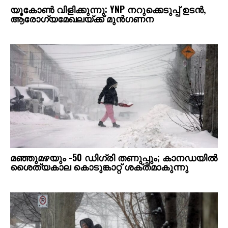
യൂകോൺ വിളിക്കുന്നു: YNP നറുക്കെടുപ്പ് ഉടൻ,
ആരോഗ്യമേഖലയ്ക്ക് മുൻഗണന
മഞ്ഞുമഴയും -50 ഡിഗ്രി തണുപ്പും; കാനഡയിൽ
ശൈത്യകാല കൊടുങ്കാറ്റ് ശക്തമാകുന്നു