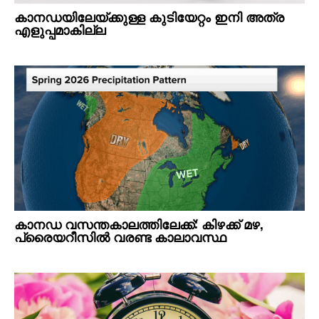
കാനഡയിലേയ്ക്കുള്ള കുടിയേറ്റം ഇനി അത്ര
എളുപ്പമാകില്ല
കാനഡ വസന്തകാലത്തിലേക്ക്: കിഴക്ക് മഴ,
പ്രൈയറീസിൽ വരണ്ട കാലാവസ്ഥ