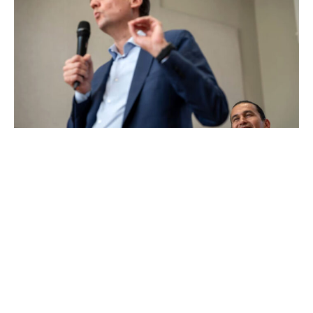
മാനിറ്റോബ, യൂകോൺ സർക്കാരുമായി വ്യാപാര
കരാറിൽ ഒപ്പിട്ട് ബ്രിട്ടിഷ് കൊളംബിയ