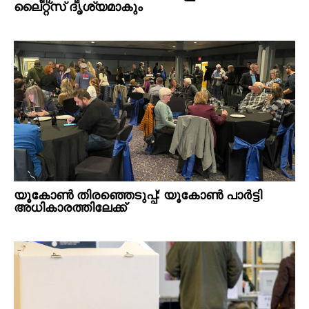
ലൈറ്റ്സ് ദൃശ്യമാകും
യൂകോൺ തിരഞ്ഞെടുപ്പ്: യൂകോൺ പാർട്ടി
അധികാരത്തിലേക്ക്