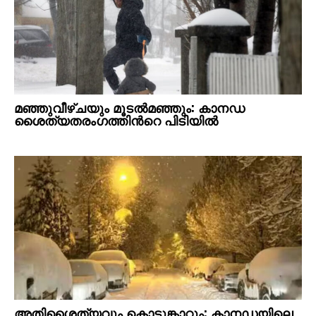
മഞ്ഞുവീഴ്ചയും മൂടൽമഞ്ഞും: കാനഡ
ശൈത്യതരംഗത്തിന്‍റെ പിടിയിൽ
അതിശൈത്യവും കൊടുങ്കാറ്റും; കാനഡയിലെ