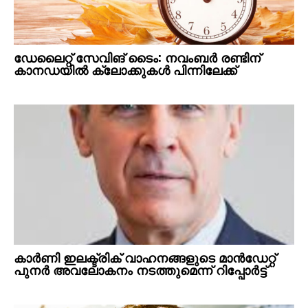
ഡേലൈറ്റ് സേവിങ് ടൈം: നവംബർ രണ്ടിന്
കാനഡയിൽ ക്ലോക്കുകൾ പിന്നിലേക്ക്
കാർണി ഇലക്ട്രിക് വാഹനങ്ങളുടെ മാൻഡേറ്റ്
പുനർ അവലോകനം നടത്തുമെന്ന് റിപ്പോർട്ട്