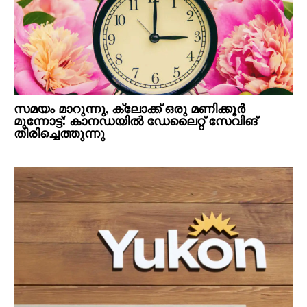
സമയം മാറുന്നു, ക്ലോക്ക് ഒരു മണിക്കൂര്‍
മുന്നോട്ട്: കാനഡയിൽ ഡേലൈറ്റ് സേവിങ്
തിരിച്ചെത്തുന്നു