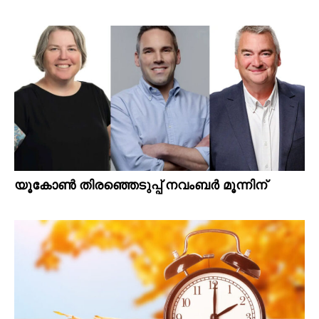
യൂകോൺ തിരഞ്ഞെടുപ്പ് നവംബർ മൂന്നിന്