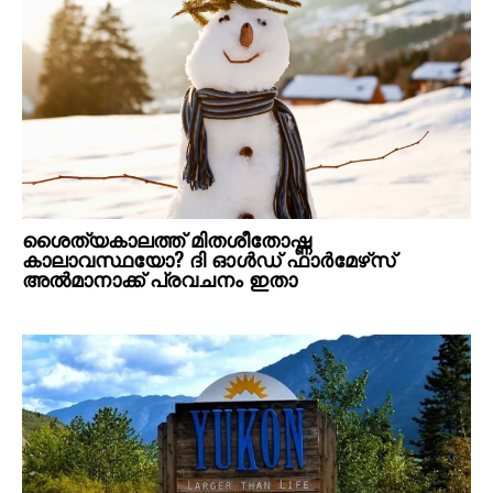
ശൈത്യകാലത്ത് മിതശീതോഷ്ണ
കാലാവസ്ഥയോ? ദി ഓൾഡ് ഫാർമേഴ്‌സ്
അൽമാനാക്ക് പ്രവചനം ഇതാ