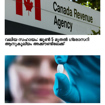
വലിയ സഹായം: ജൂൺ 5 മുതൽ ഗ്രോസറി
ആനുകൂല്യം അക്കൗണ്ടിലേക്ക്