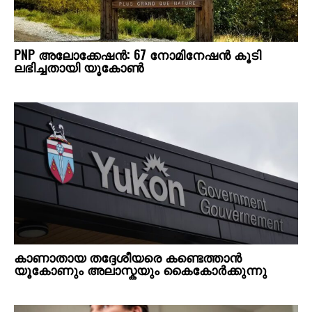
PNP അലോക്കേഷൻ: 67 നോമിനേഷൻ കൂടി
ലഭിച്ചതായി യൂകോൺ
കാണാതായ തദ്ദേശീയരെ കണ്ടെത്താൻ
യൂകോണും അലാസ്കയും കൈകോർക്കുന്നു