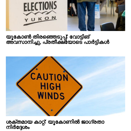
യൂകോൺ തിരഞ്ഞെടുപ്പ്: വോട്ടിങ്
അവസാനിച്ചു, പ്രതീക്ഷയോടെ പാർട്ടികൾ
ശക്തമായ കാറ്റ്: യൂകോണിൽ ജാഗ്രതാ
നിർദ്ദേശം