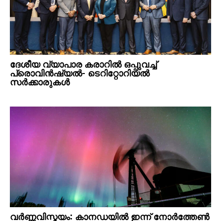
ദേശീയ വ്യാപാര കരാറിൽ ഒപ്പുവച്ച്
പ്രൊവിൻഷ്യൽ- ടെറിറ്റോറിയൽ
സർക്കാരുകൾ
വര്‍ണ്ണവിസ്മയം: കാനഡയില്‍ ഇന്ന് നോർത്തേൺ