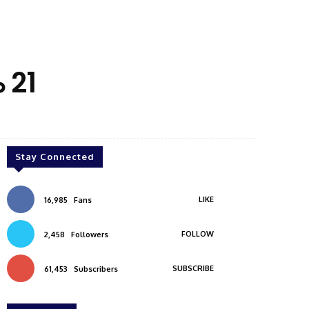
 21
Stay Connected
LIKE
16,985
Fans
FOLLOW
2,458
Followers
SUBSCRIBE
61,453
Subscribers