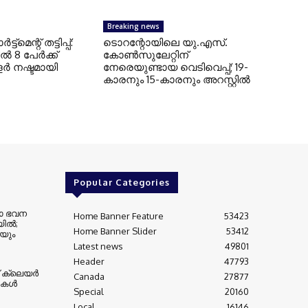
Breaking news
്ട്‌മെന്റ് തട്ടിപ്പ്:
ടൊറന്റോയിലെ യു.എസ്.
‍ 8 പേര്‍ക്ക്
കോൺസുലേറ്റിന്
്‍ നഷ്ടമായി
നേരെയുണ്ടായ വെടിവെപ്പ്; 19-
കാരനും 15-കാരനും അറസ്റ്റിൽ
Popular Categories
റോ ഭവന
Home Banner Feature
53423
ല്‍;
Home Banner Slider
53412
നയും
Latest news
49801
Header
47793
 ക്ലെയര്‍
Canada
27877
ികള്‍
Special
20160
Local
16146