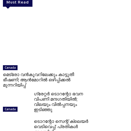
Must Read
Canada
മെട്രോ വൻകൂവറിലേക്കും കാട്ടുതീ
ഭീഷണി; ആൻമോറിൽ ഒഴിപ്പിക്കൽ
മുന്നറിയിപ്പ്
ഗ്രേറ്റര്‍ ടൊറന്റോ ഭവന
വിപണി മന്ദഗതിയില്‍;
വിലയും വില്‍പ്പനയും
ഇടിഞ്ഞു
Canada
ടൊറന്റോ സെന്റ് ക്ലെയര്‍
വെടിവെപ്പ്: പ്രതികള്‍