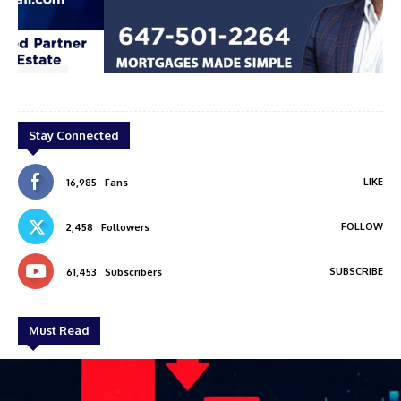
ar
Renju Koshi
Stay Connected
LIKE
16,985
Fans
FOLLOW
2,458
Followers
SUBSCRIBE
61,453
Subscribers
Must Read