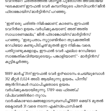
ടവറിന്‍റെ ചരിത്രത്തിൽ ശാസ്ത്ര പുരോഗതി അവിഭാജ്യ
ഘടകമാണ് ഈഫൽ ടവര്‍ കമ്പനിയുടെ പ്രസിഡന്‍റ് ജീന്‍
ഫ്രാങ്കോയിസ് മാര്‍ട്ടിന്‍സ് പറഞ്ഞു.
“ഇത് ഒരു ചരിത്ര നിമിഷമാണ്, കാരണം ഈഫൽ
ടവറിന്‍റെ ഉയരം വർധിക്കുകയാണ്, അത് അത്ര
സാധാരണമല്ല,” ജീന്‍ ഫ്രാങ്കോയിസ് മാര്‍ട്ടിന്‍സ്
പറഞ്ഞു. “ഇരുപതാം നൂറ്റാണ്ടിന്‍റെ തുടക്കത്തിൽ
റേഡിയോ കണ്ടുപിടിച്ചത് മുതൽ ഈ നിമിഷം വരെ,
പതിറ്റാണ്ടുകളോളം, ഈഫൽ ടവർ എല്ലാ റേഡിയോ
സാങ്കേതികവിദ്യയുടെയും പങ്കാളിയാണ്.”- മാർട്ടിൻസ്
കൂട്ടിച്ചേർത്തു.
1889 മാർച്ച് 31ന് ഈഫൽ ടവർ ഉദ്ഘാടനം ചെയ്യുമ്പോൾ
312 മീറ്റർ (1,024 അടി) ആയിരുന്നു ഉയരം. പിന്നീട്
ആന്‍റിനകൾ സ്ഥാപിച്ചതോടെ ഉയരം
വർധിക്കുകയായിരുന്നു. 1789-ലെ ഫ്രഞ്ച്
വിപ്ലവത്തിന്‍റെ നൂറാം
വാർഷികാഘോഷങ്ങളോടനുബന്ധിച്ച്,1889 മെയ് 6 മുതൽ
ഒക്ടോബർ 31 വരെ നടന്ന എക്സ്പൊസിഷൻ