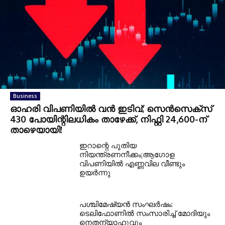
Business
ഓഹരി വിപണിയില്‍ വന്‍ ഇടിവ്; സെന്‍സെക്‌സ്
430 പോയിന്റിലധികം താഴേക്ക്, നിഫ്റ്റി 24,600-ന്
താഴെയായി!
ഇറാന്റെ പുതിയ
നിയന്ത്രണനീക്കം;ആഗോള
വിപണിയിൽ എണ്ണവില വീണ്ടും
ഉയർന്നു
പശ്ചിമേഷ്യന്‍ സംഘര്‍ഷം:
ടെലിഫോണില്‍ സംസാരിച്ച് മോദിയും
നെതന്യാഹുവും