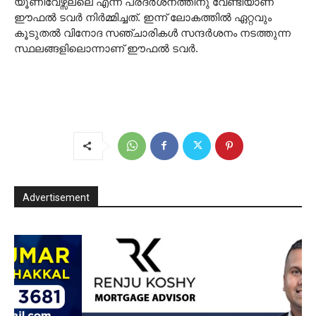
യൂണിവേഴ്സല്ലെ എന്ന പ്രദർശനത്തിനു വേണ്ടിയാണ്‌
ഈഫൽ ടവർ നിർമ്മിച്ചത്. ഇന്ന് ലോകത്തിൽ ഏറ്റവും
കൂടുതൽ വിനോദ സഞ്ചാരികൾ സന്ദർശനം നടത്തുന്ന
സ്ഥലങ്ങളിലൊന്നാണ് ഈഫൽ ടവർ.
Advertisement