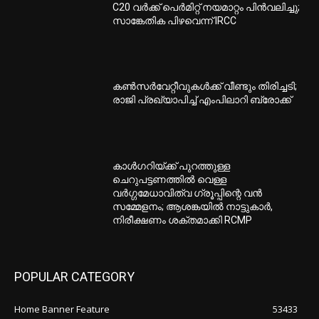
C20 വര്‍ക്ക് പെര്‍മിറ്റ് നയമാറ്റം പിന്‍വലിച്ചു;
സാങ്കേതിക പിഴവെന്ന് IRCC
കണ്‍സര്‍വേറ്റീവുകള്‍ക്ക് വീണ്ടും തിരിച്ചടി;
രാജി പ്രഖ്യാപിച്ച് എംപിലാറി ബ്രോക്ക്
കാൾഗറിയ്ക്ക് പുറത്തുള്ള
ചെറുപട്ടണത്തിൽ വെള്ള
വർഗ്ഗമേധാവിത്വ ഗ്രൂപ്പിന്റെ വൻ
സമ്മേളനം; ആശങ്കയിൽ നാട്ടുകാർ,
നിരീക്ഷണം ശക്തമാക്കി RCMP
POPULAR CATEGORY
Home Banner Feature
53433