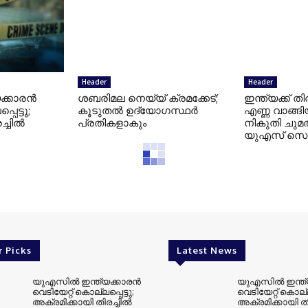
Header
Header
്കാരന്‍
ശബരിമല നെയ്യ് ക്രമക്കേട്;
ഇന്ത്യക്ക് തിര
പെട്ടു;
കൂടുതല്‍ ഉദ്യോഗസ്ഥര്‍
എണ്ണ വാങ്ങി
്ചില്‍
പ്രതികളാകും
നികുതി ചുമത്
യുഎസ് സെനറ
r Picks
Latest News
യുഎസില്‍ ഇന്ത്യക്കാരന്‍
യുഎസില്‍ ഇന്ത്യ
വെടിയേറ്റ് കൊല്ലപ്പെട്ടു;
വെടിയേറ്റ് കൊല്ലപ
അക്രമിക്കായി തിരച്ചില്‍
അക്രമിക്കായി തിര