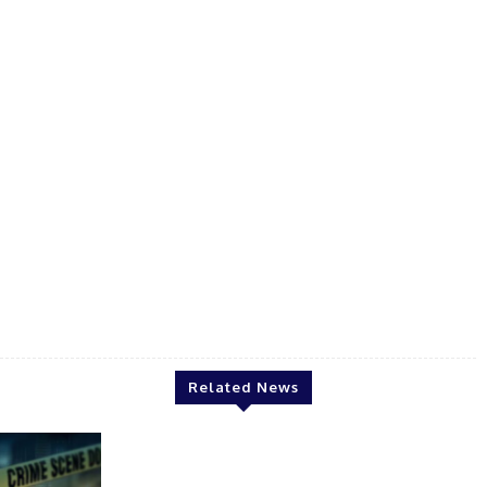
Jzach
Related News