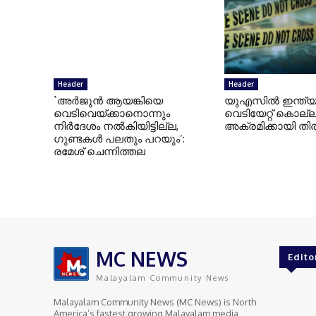
Header
Header
`അര്‍ജുന്‍ ആയങ്കിയെ
യുഎസില്‍ ഇന്ത്യക
വെടിവെയ്ക്കാനൊന്നും
വെടിയേറ്റ് കൊല്ലപ്
നിര്‍ദേശം നല്‍കിയിട്ടില്ല,
അക്രമിക്കായി തിരച
ഗുണ്ടകള്‍ പലതും പറയും’:
രമേശ് ചെന്നിത്തല
MC NEWS
Edito
Malayalam Community News
Malayalam Community News (MC News) is North
America’s fastest growing Malayalam media