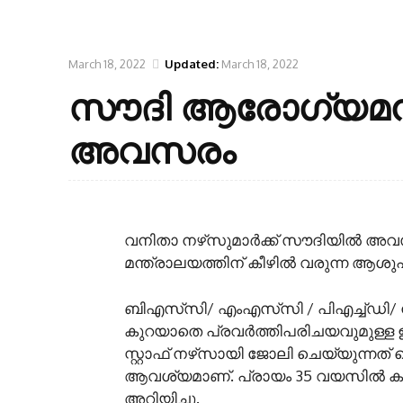
March 18, 2022
Updated:
March 18, 2022
സൗദി ആരോഗ്യമന്ത്ര
അവസരം
വനിതാ നഴ്‌സുമാര്‍ക്ക് സൗദിയില്‍ അവ
മന്ത്രാലയത്തിന് കീഴില്‍ വരുന്ന 
ബിഎസ്‌സി/ എംഎസ്‌സി / പിഎച്ച്ഡി/ നഴ
കുറയാതെ പ്രവര്‍ത്തിപരിചയവുമുള്ള ഉ
സ്റ്റാഫ് നഴ്‌സായി ജോലി ചെയ്യുന്നത് തെളി
ആവശ്യമാണ്. പ്രായം 35 വയസില്‍ കവിയര
അറിയിച്ചു.