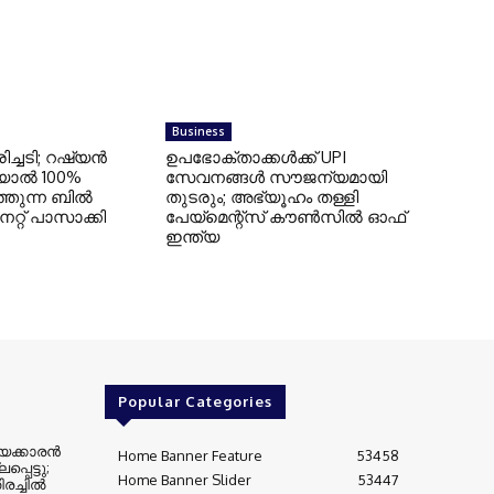
Business
ിച്ചടി; റഷ്യന്‍
ഉപഭോക്താക്കള്‍ക്ക് UPI
യാല്‍ 100%
സേവനങ്ങള്‍ സൗജന്യമായി
തുന്ന ബില്‍
തുടരും; അഭ്യൂഹം തള്ളി
്റ് പാസാക്കി
പേയ്മെന്റ്‌സ് കൗണ്‍സില്‍ ഓഫ്
ഇന്ത്യ
Popular Categories
ക്കാരന്‍
Home Banner Feature
53458
്പെട്ടു;
Home Banner Slider
53447
ച്ചില്‍