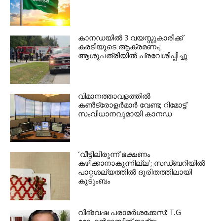
കാനഡയിൽ 3 വയസ്സുകാരിക്ക്
കരടിയുടെ ആക്രമണം;
ആശുപത്രിയിൽ പ്രവേശിപ്പിച്ചു
വിമാനത്താവളത്തിൽ
കൺട്രോളർമാർ വേണ്ട; റിമോട്ട്
സംവിധാനവുമായി കാനഡ
‘വീട്ടിലിരുന്ന് ഭക്ഷണം
കഴിക്കാനാകുന്നില്ല’; സഡ്ബറിയിൽ
പാറ്റശല്യത്തിൽ ദുരിതത്തിലായി
കുടുംബം
വിദ്വേഷ പരാമർശക്കേസ്: T.G