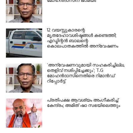
മോഹൻദാസിന് ജാമ്യം
12 വയസ്സുകാരന്റെ
മൃതദേഹാവശിഷ്ടങ്ങൾ കണ്ടെത്തി;
എഡ്മിന്റൻ ബാലന്റെ
കൊലപാതകത്തിൽ അന്വേഷണം
‘അന്വേഷണവുമായി സഹകരിച്ചില്ല,
തെളിവ് നശിപ്പിച്ചേക്കും’; T.G
മോഹൻദാസിനെതിരെ റിമാൻഡ്
റിപ്പോർട്ട്
പ്രതിപക്ഷ ആവശ്യം അംഗീകരിച്ച്
കേന്ദ്രം; അമിത് ഷാ സഭയിലെത്തും