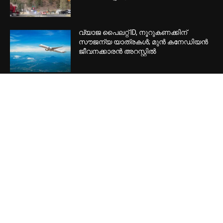
വ്യാജ പൈലറ്റ് ID, നൂറുകണക്കിന്
സൗജന്യ യാത്രകൾ; മുൻ കനേഡിയൻ
ജീവനക്കാരൻ അറസ്റ്റിൽ
POPULAR CATEGORY
Home Banner Feature
53524
Home Banner Slider
53513
Latest news
49895
Header
47879
Canada
27925
Special
20161
Local
16151
International
15892