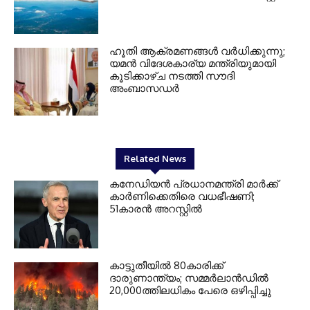
ഹൂതി ആക്രമണങ്ങൾ വർധിക്കുന്നു;
യമൻ വിദേശകാര്യ മന്ത്രിയുമായി
കൂടിക്കാഴ്ച നടത്തി സൗദി
അംബാസഡർ
Related News
കനേഡിയൻ പ്രധാനമന്ത്രി മാർക്ക്
കാർണിക്കെതിരെ വധഭീഷണി;
51കാരൻ അറസ്റ്റിൽ
കാട്ടുതീയിൽ 80കാരിക്ക്
ദാരുണാന്ത്യം; സമ്മർലാൻഡിൽ
20,000ത്തിലധികം പേരെ ഒഴിപ്പിച്ചു