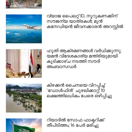
വ്യാജ പൈലറ്റ് ID, നൂറുകണക്കിന്
സൗജന്യ യാത്രകൾ; മുൻ
കനേഡിയൻ ജീവനക്കാരൻ അറസ്റ്റിൽ
ഹൂതി ആക്രമണങ്ങൾ വർധിക്കുന്നു;
യമൻ വിദേശകാര്യ മന്ത്രിയുമായി
കൂടിക്കാഴ്ച നടത്തി സൗദി
അംബാസഡർ
കിഴക്കൻ ചൈനയെ വിറപ്പിച്ച്
‘ഡോൾഫിൻ’ ചുഴലിക്കാറ്റ്; 10
ലക്ഷത്തിലധികം പേരെ ഒഴിപ്പിച്ചു
റിയാദിൽ സോഫ ഫാക്ടറിക്ക്
തീപിടിത്തം; 16 പേർ മരിച്ചു