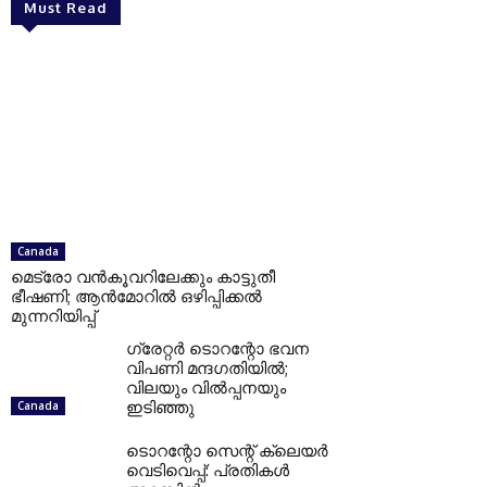
Must Read
Canada
മെട്രോ വൻകൂവറിലേക്കും കാട്ടുതീ
ഭീഷണി; ആൻമോറിൽ ഒഴിപ്പിക്കൽ
മുന്നറിയിപ്പ്
ഗ്രേറ്റര്‍ ടൊറന്റോ ഭവന
വിപണി മന്ദഗതിയില്‍;
വിലയും വില്‍പ്പനയും
ഇടിഞ്ഞു
Canada
ടൊറന്റോ സെന്റ് ക്ലെയര്‍
വെടിവെപ്പ്: പ്രതികള്‍