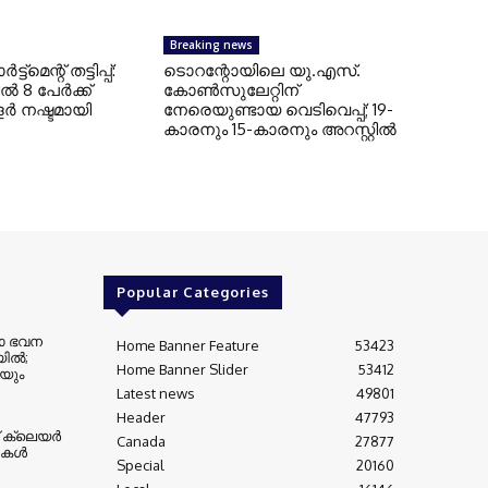
Breaking news
്ട്‌മെന്റ് തട്ടിപ്പ്:
ടൊറന്റോയിലെ യു.എസ്.
‍ 8 പേര്‍ക്ക്
കോൺസുലേറ്റിന്
്‍ നഷ്ടമായി
നേരെയുണ്ടായ വെടിവെപ്പ്; 19-
കാരനും 15-കാരനും അറസ്റ്റിൽ
Popular Categories
റോ ഭവന
Home Banner Feature
53423
ല്‍;
Home Banner Slider
53412
നയും
Latest news
49801
Header
47793
 ക്ലെയര്‍
Canada
27877
ികള്‍
Special
20160